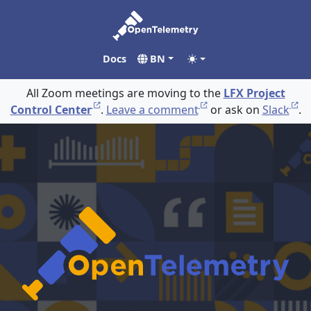
Docs
BN
All Zoom meetings are moving to the
LFX Project
Control Center
.
Leave a comment
or ask on
Slack
.