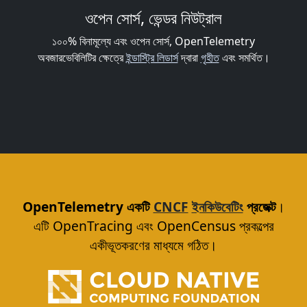
ওপেন সোর্স, ভেন্ডর নিউট্রাল
১০০% বিনামূল্যে এবং ওপেন সোর্স, OpenTelemetry
অবজারভেবিলিটির ক্ষেত্রে
ইন্ডাস্ট্রি লিডার্স
দ্বারা
গৃহীত
এবং সমর্থিত।
OpenTelemetry একটি
CNCF
ইনকিউবেটিং
প্রজেক্ট
।
এটি OpenTracing এবং OpenCensus প্রকল্পের
একীভূতকরণের মাধ্যমে গঠিত।