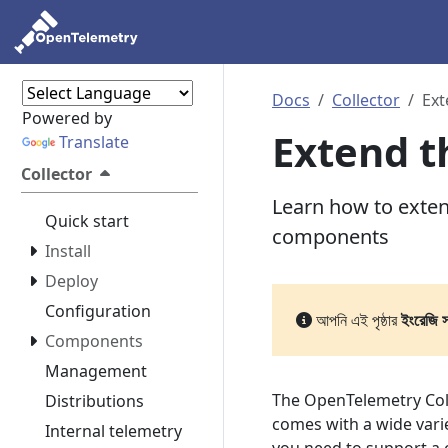
Docs
Collector
Ext
Powered by
Extend t
Translate
Collector
Learn how to exte
Quick start
components
Install
Deploy
Configuration
আপনি এই পৃষ্ঠার
ইংরেজি 
Components
Management
The OpenTelemetry Colle
Distributions
comes with a wide varie
Internal telemetry