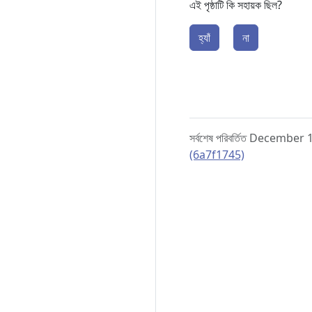
এই পৃষ্ঠাটি কি সহায়ক ছিল?
হ্যাঁ
না
সর্বশেষ পরিবর্তিত December
(6a7f1745)