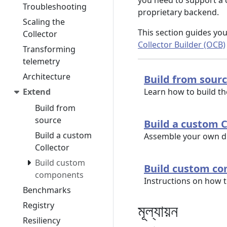
you need to support a c
Troubleshooting
proprietary backend.
Scaling the
This section guides yo
Collector
Collector Builder (OCB)
Transforming
telemetry
Architecture
Build from sour
Extend
Learn how to build t
Build from
source
Build a custom C
Build a custom
Assemble your own di
Collector
Build custom
Build custom c
components
Instructions on how 
Benchmarks
Registry
মূল্যায়ন
Resiliency