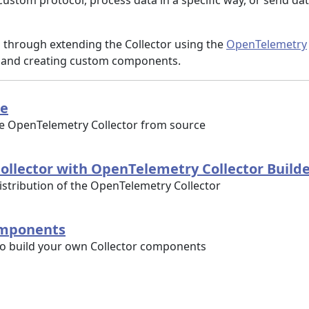
ustom protocol, process data in a specific way, or send dat
u through extending the Collector using the
OpenTelemetry
and creating custom components.
ce
he OpenTelemetry Collector from source
ollector with OpenTelemetry Collector Build
stribution of the OpenTelemetry Collector
omponents
to build your own Collector components