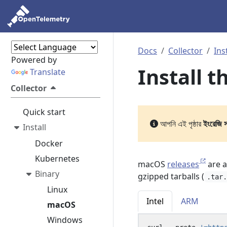
Docs
Collector
Ins
Powered by
Install 
Translate
Collector
Quick start
আপনি এই পৃষ্ঠার
ইংরেজি 
Install
Docker
Kubernetes
macOS
releases
are a
Binary
gzipped tarballs (
.tar
Linux
Intel
ARM
macOS
Windows