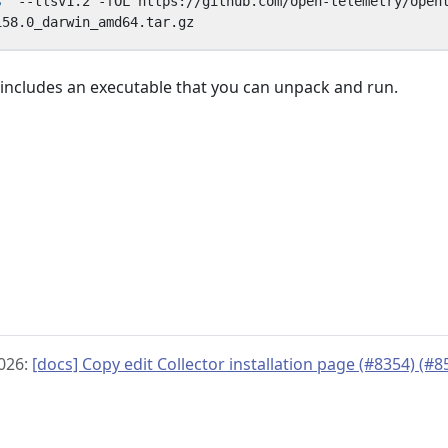
s'
e includes an executable that you can unpack and run.
 2026:
[docs] Copy edit Collector installation page (#8354) (#8