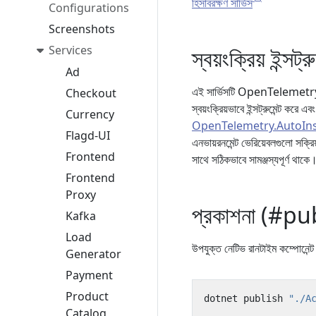
হিসাবরক্ষণ সার্ভিস
Configurations
Screenshots
Services
স্বয়ংক্রিয় ই
Ad
এই সার্ভিসটি OpenTelemetry .N
Checkout
স্বয়ংক্রিয়ভাবে ইন্সট্রুমেন্ট
Currency
OpenTelemetry.AutoIn
Flagd-UI
এনভায়রনমেন্ট ভেরিয়েবলগুলো সক্রি
Frontend
সাথে সঠিকভাবে সামঞ্জস্যপূর্ণ থাকে
Frontend
Proxy
প্রকাশনা (#p
Kafka
Load
উপযুক্ত নেটিভ রানটাইম কম্পোনেন্
Generator
Payment
Product
dotnet publish 
"./A
Catalog