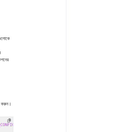
)
গুলোকে
ে
কেশনের
ত করুন।
_CONFIGURATION
 -o /app/publish /p:UseAppHost
=
false