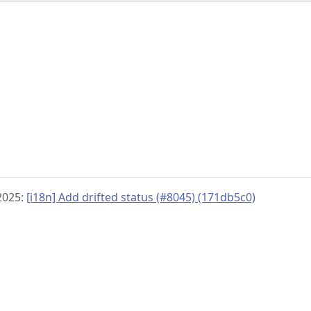
, 2025:
[i18n] Add drifted status (#8045) (171db5c0)