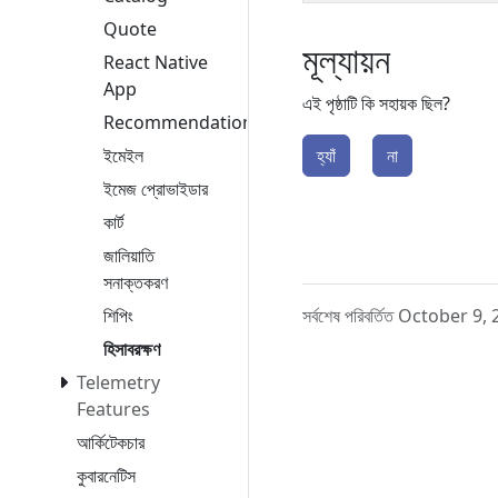
Quote
মূল্যায়ন
React Native
App
এই পৃষ্ঠাটি কি সহায়ক ছিল?
Recommendation
হ্যাঁ
না
ইমেইল
ইমেজ প্রোভাইডার
কার্ট
জালিয়াতি
সনাক্তকরণ
সর্বশেষ পরিবর্তিত October 9
শিপিং
হিসাবরক্ষণ
Telemetry
Features
আর্কিটেকচার
কুবারনেটিস