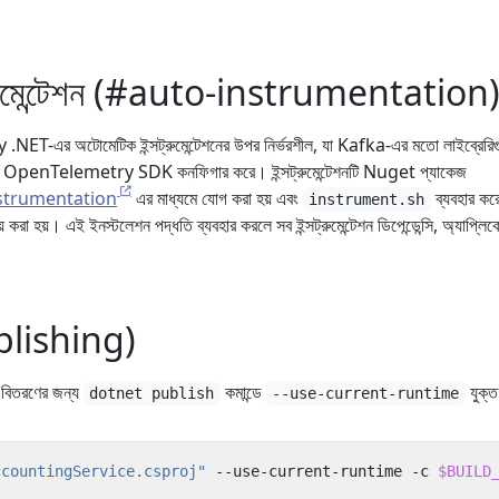
ন্সট্রুমেন্টেশন (#auto-instrumentation
ET-এর অটোমেটিক ইন্সট্রুমেন্টেশনের উপর নির্ভরশীল, যা Kafka-এর মতো লাইব্রেরি
 করে এবং OpenTelemetry SDK কনফিগার করে। ইন্সট্রুমেন্টেশনটি Nuget প্যাকেজ
strumentation
এর মাধ্যমে যোগ করা হয় এবং
ব্যবহার কর
instrument.sh
য় করা হয়। এই ইনস্টলেশন পদ্ধতি ব্যবহার করলে সব ইন্সট্রুমেন্টেশন ডিপেন্ডেন্সি, অ্যাপ্লি
।
ublishing)
ট বিতরণের জন্য
কমান্ডে
যুক্
dotnet publish
--use-current-runtime
ccountingService.csproj"
 --use-current-runtime -c 
$BUILD