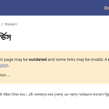
D
হিসাবরক্ষণ
্ভিস
his page may be
outdated
and some links may be invalid. A
glish
.
on ...
 মোট পরিমাণ হিসাব করে। এটি কেবলমাত্র মকড (নকল) এবং প্রাপ্ত অর্ডারগুলো কনসোলে প্রিন