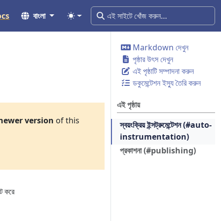
ocs
বাংলা
Markdown দেখুন
পৃষ্ঠার উৎস দেখুন
এই পৃষ্ঠাটি সম্পাদনা করুন
ডকুমেন্টেশন ইস্যু তৈরি করুন
এই পৃষ্ঠায়
newer version
of this
স্বয়ংক্রিয় ইন্সট্রুমেন্টেশন (#auto-
instrumentation)
প্রকাশনা (#publishing)
্ট করে