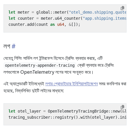
let
meter
=
global
::
meter
(
"otel_demo.shipping.quote"
let
counter
=
meter
.
u64_counter
(
"app.shipping.items_
counter
.
add
(
count
as
u64
,
&
[]);
লগ
যেহেতু শিপিং সার্ভিস লগ ইন্টারফেস হিসেবে ট্রেসিং ব্যবহার করছে, এটি
ক্রেট ব্যবহার করে ট্রেসিং
opentelemetry-appender-tracing
লগগুলোকে OpenTelemetry লগের সাথে সংযুক্ত করে।
এই অ্যাপেন্ডারটি ইতিমধ্যেই
লগার প্রোভাইডার ইনিশিয়ালাইজেশন
সময় কনফিগার করা
হয়েছে, নিম্নলিখিত দুইটি লাইনের মাধ্যমে:
let
otel_layer
=
OpenTelemetryTracingBridge
::
new
(
&
lo
tracing_subscriber
::
registry
().
with
(
otel_layer
).
init