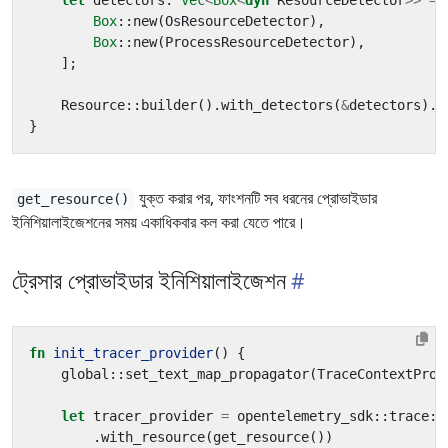
let
detectors
: 
Vec
<
Box
<
dyn
ResourceDetector
>>
=
Box
::
new
(
OsResourceDetector
),
Box
::
new
(
ProcessResourceDetector
),
];
Resource
::
builder
().
with_detectors
(
&
detectors
).
b
}
যুক্ত করার পর, ফাংশনটি সব ধরনের প্রোভাইডার
get_resource()
ইনিশিয়ালাইজেশনের সময় একাধিকবার কল করা যেতে পারে।
ট্রেসার প্রোভাইডার ইনিশিয়ালাইজেশন
fn
init_tracer_provider
()
{
global
::
set_text_map_propagator
(
TraceContextProp
let
tracer_provider
=
opentelemetry_sdk
::
trace
::
.
with_resource
(
get_resource
())