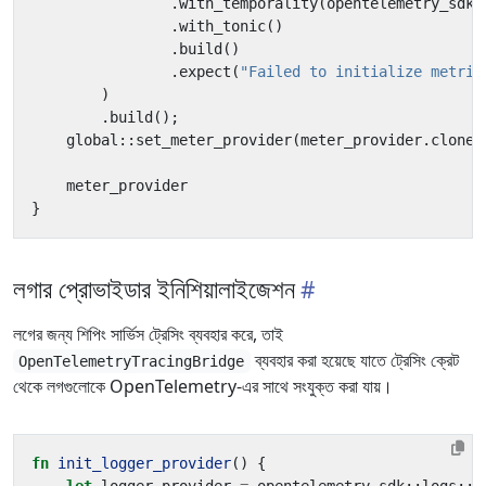
.
with_temporality
(
opentelemetry_sdk
:
.
with_tonic
()
.
build
()
.
expect
(
"Failed to initialize metric
)
.
build
();
global
::
set_meter_provider
(
meter_provider
.
clone
(
meter_provider
}
লগার প্রোভাইডার ইনিশিয়ালাইজেশন
লগের জন্য শিপিং সার্ভিস ট্রেসিং ব্যবহার করে, তাই
ব্যবহার করা হয়েছে যাতে ট্রেসিং ক্রেট
OpenTelemetryTracingBridge
থেকে লগগুলোকে OpenTelemetry-এর সাথে সংযুক্ত করা যায়।
fn
init_logger_provider
()
{