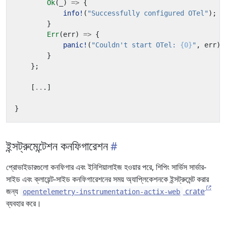
Ok
(
_
)
=>
{
info!
(
"Successfully configured OTel"
);
}
Err
(
err
)
=>
{
panic!
(
"Couldn't start OTel: 
{0}
"
,
err
);
}
};
[
..
.]
}
ইন্সট্রুমেন্টেশন কনফিগারেশন
প্রোভাইডারগুলো কনফিগার এবং ইনিশিয়ালাইজ হওয়ার পরে, শিপিং সার্ভিস সার্ভার-
সাইড এবং ক্লায়েন্ট-সাইড কনফিগারেশনের সময় অ্যাপ্লিকেশনকে ইন্সট্রুমেন্ট করার
জন্য
crate
opentelemetry-instrumentation-actix-web
ব্যবহার করে।