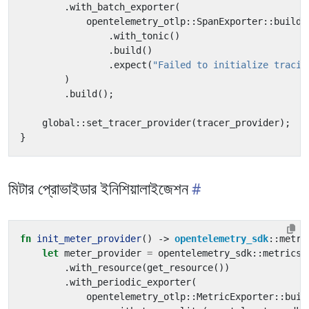
.
with_batch_exporter
(
opentelemetry_otlp
::
SpanExporter
::
builde
.
with_tonic
()
.
build
()
.
expect
(
"Failed to initialize tracin
)
.
build
();
global
::
set_tracer_provider
(
tracer_provider
);
}
মিটার প্রোভাইডার ইনিশিয়ালাইজেশন
fn
init_meter_provider
()
-> 
opentelemetry_sdk
::
metri
let
meter_provider
=
opentelemetry_sdk
::
metrics
:
.
with_resource
(
get_resource
())
.
with_periodic_exporter
(
opentelemetry_otlp
::
MetricExporter
::
buil