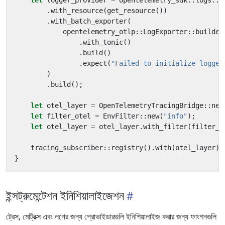
let
logger_provider
=
opentelemetry_sdk
::
logs
::
S
.
with_resource
(
get_resource
())
.
with_batch_exporter
(
opentelemetry_otlp
::
LogExporter
::
builder
.
with_tonic
()
.
build
()
.
expect
(
"Failed to initialize logger
)
.
build
();
let
otel_layer
=
OpenTelemetryTracingBridge
::
new
let
filter_otel
=
EnvFilter
::
new
(
"info"
);
let
otel_layer
=
otel_layer
.
with_filter
(
filter_o
tracing_subscriber
::
registry
().
with
(
otel_layer
).
}
ইন্সট্রুমেন্টেশন ইনিশিয়ালাইজেশন
ট্রেস, মেট্রিক্স এবং লগের জন্য প্রোভাইডারগুলি ইনিশিয়ালাইজ করার জন্য ফাংশনগুলি