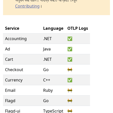
অনুবাদ করা হয়নি। সাহায্য করতে আগ্রহী? দেখুন
Contributing
।
Service
Language
OTLP Logs
Accounting
.NET
✅
Ad
Java
✅
Cart
.NET
✅
Checkout
Go
🚧
Currency
C++
✅
Email
Ruby
🚧
Flagd
Go
🚧
Flagd-ui
TypeScript
🚧