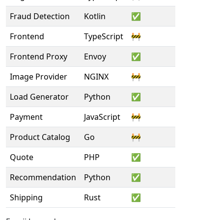
Fraud Detection
Kotlin
✅
Frontend
TypeScript
🚧
Frontend Proxy
Envoy
✅
Image Provider
NGINX
🚧
Load Generator
Python
✅
Payment
JavaScript
🚧
Product Catalog
Go
🚧
Quote
PHP
✅
Recommendation
Python
✅
Shipping
Rust
✅