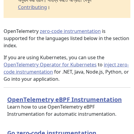
অনুবাদ করা হয়নি। সাহায্য করতে আগ্রহী? দেখুন
Contributing
।
OpenTelemetry
zero-code instrumentation
is
supported for the languages listed below in the section
index.
If you are using Kubernetes, you can use the
OpenTelemetry Operator for Kubernetes
to
inject zero-
code instrumentation
for .NET, Java, Node.js, Python, or
Go into your application.
OpenTelemetry eBPF Instrumentation
Learn how to use OpenTelemetry eBPF
Instrumentation for automatic instrumentation.
Go zero-code instrumentation