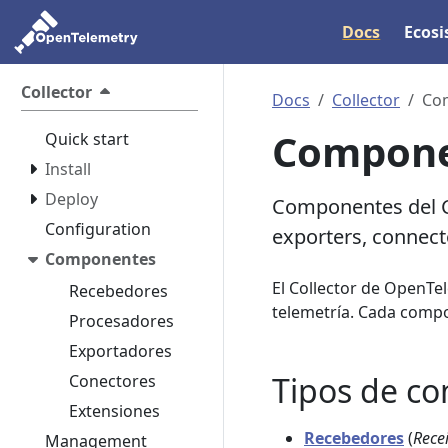
Docs
Ecos
Collector
Docs
Collector
Co
Compone
Quick start
Install
Deploy
Componentes del Co
Configuration
exporters, connect
Componentes
El Collector de OpenT
Recebedores
telemetría. Cada compon
Procesadores
Exportadores
Tipos de c
Conectores
Extensiones
Recebedores
(
Rece
Management