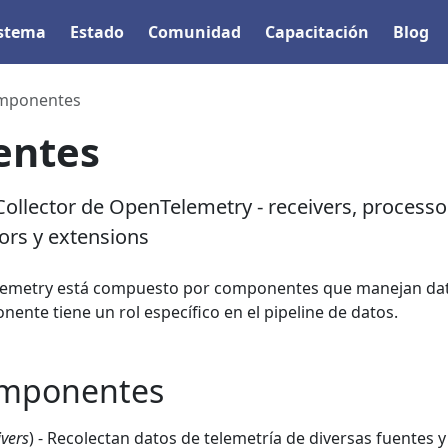
istema
Estado
Comunidad
Capacitación
Blog
mponentes
ntes
llector de OpenTelemetry - receivers, processo
ors y extensions
elemetry está compuesto por componentes que manejan da
ente tiene un rol específico en el pipeline de datos.
omponentes
ivers
) - Recolectan datos de telemetría de diversas fuentes y