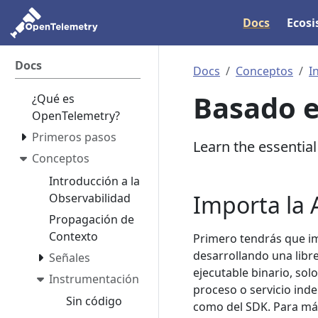
Docs
Ecos
Docs
Docs
Conceptos
I
Basado e
¿Qué es
OpenTelemetry?
Primeros pasos
Learn the essentia
Conceptos
Introducción a la
Importa la 
Observabilidad
Propagación de
Contexto
Primero tendrás que im
desarrollando una libr
Señales
ejecutable binario, solo
Instrumentación
proceso o servicio inde
Sin código
como del SDK. Para más