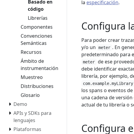
Basado en
la
especificación
.
código
Librerías
Configura l
Componentes
Convenciones
Para poder crear traza
Semánticas
y/o un
. En gen
meter
Recursos
predeterminado para es
Ámbito de
de ese proveedor
meter
instrumentación
debe identificar exact
librería, por ejemplo, 
Muestreo
com.example.myLibrary
Distribuciones
los spans o eventos d
Glosario
una cadena de versión 
Demo
actual de tu librería o s
APIs y SDKs para
lenguajes
Configura 
Plataformas