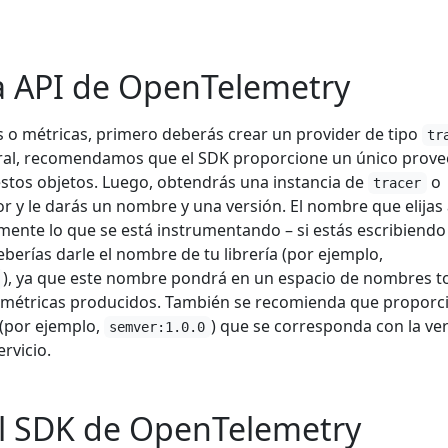
a API de OpenTelemetry
s o métricas, primero deberás crear un provider de tipo
tr
eral, recomendamos que el SDK proporcione un único prov
tos objetos. Luego, obtendrás una instancia de
o
tracer
 y le darás un nombre y una versión. El nombre que elijas
amente lo que se está instrumentando – si estás escribiend
deberías darle el nombre de tu librería (por ejemplo,
), ya que este nombre pondrá en un espacio de nombres t
e métricas producidos. También se recomienda que proporc
(por ejemplo,
) que se corresponda con la ve
semver:1.0.0
ervicio.
el SDK de OpenTelemetry