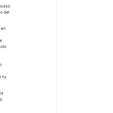
oceso
s del
 en
e
colo
o
e tu
ta
y.