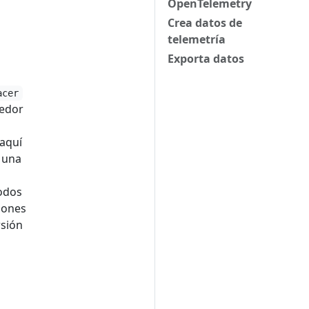
OpenTelemetry
Crea datos de
telemetría
Exporta datos
acer
eedor
 aquí
o una
odos
iones
rsión