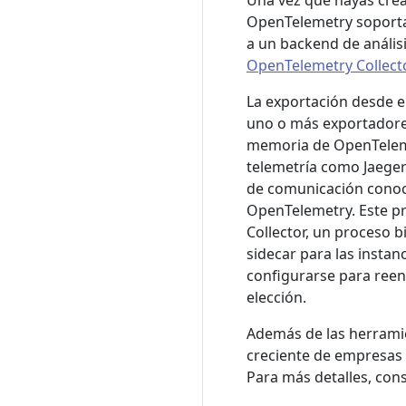
Una vez que hayas cread
OpenTelemetry soporta
a un backend de anális
OpenTelemetry Collect
La exportación desde e
uno o más exportadores
memoria de OpenTeleme
telemetría como Jaege
de comunicación cono
OpenTelemetry. Este p
Collector, un proceso 
sidecar para las instan
configurarse para reenv
elección.
Además de las herramie
creciente de empresas 
Para más detalles, con