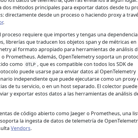
o los datos de telemetría, querrás enviarlos a algún lugar.
 dos métodos principales para exportar datos desde tu pr
is: directamente desde un proceso o haciendo proxy a travé
or
.
l proceso requiere que importes y tengas una dependencia
, librerías que traducen los objetos span y de métricas en
try al formato apropiado para herramientas de análisis d
r o Prometheus. Además, OpenTelemetry soporta un proto
cido como
, que es compatible con todos los SDK de
OTLP
rotocolo puede usarse para enviar datos al OpenTelemetry
binario independiente que puede ejecutarse como un proxy 
cias de tu servicio, o en un host separado. El colector puede
iar y exportar estos datos a las herramientas de análisis d
ntas de código abierto como Jaeger o Prometheus, una lis
soporta la ingesta de datos de telemetría de OpenTelemetr
sulta
Vendors
.