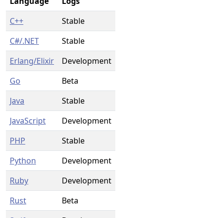
Language
Logs
C++
Stable
C#/.NET
Stable
Erlang/Elixir
Development
Go
Beta
Java
Stable
JavaScript
Development
PHP
Stable
Python
Development
Ruby
Development
Rust
Beta