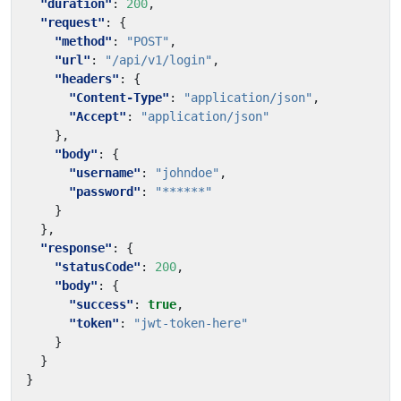
"duration"
:
200
,
"request"
:
{
"method"
:
"POST"
,
"url"
:
"/api/v1/login"
,
"headers"
:
{
"Content-Type"
:
"application/json"
,
"Accept"
:
"application/json"
},
"body"
:
{
"username"
:
"johndoe"
,
"password"
:
"******"
}
},
"response"
:
{
"statusCode"
:
200
,
"body"
:
{
"success"
:
true
,
"token"
:
"jwt-token-here"
}
}
}