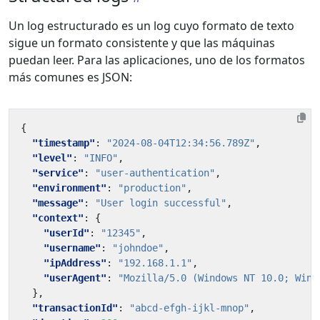
Un log estructurado es un log cuyo formato de texto
sigue un formato consistente y que las máquinas
puedan leer. Para las aplicaciones, uno de los formatos
más comunes es JSON:
{
"timestamp"
:
"2024-08-04T12:34:56.789Z"
,
"level"
:
"INFO"
,
"service"
:
"user-authentication"
,
"environment"
:
"production"
,
"message"
:
"User login successful"
,
"context"
:
{
"userId"
:
"12345"
,
"username"
:
"johndoe"
,
"ipAddress"
:
"192.168.1.1"
,
"userAgent"
:
"Mozilla/5.0 (Windows NT 10.0; Win6
},
"transactionId"
:
"abcd-efgh-ijkl-mnop"
,