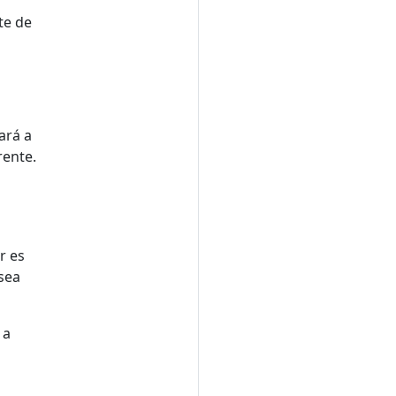
te de
ará a
rente.
r es
sea
 a