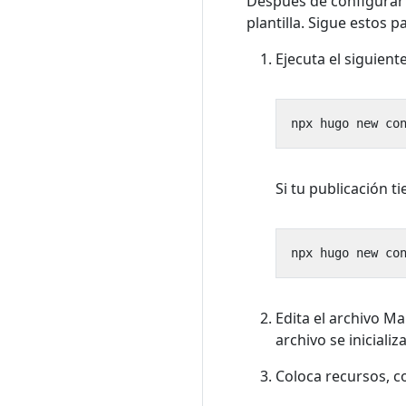
Después de configurar 
plantilla. Sigue estos p
Ejecuta el siguient
npx hugo new co
Si tu publicación 
npx hugo new co
Edita el archivo M
archivo se iniciali
Coloca recursos, c