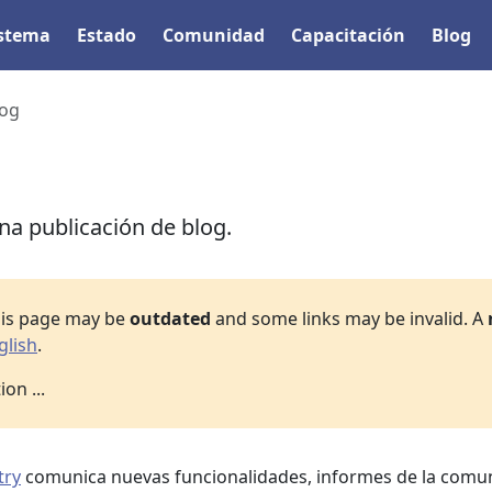
istema
Estado
Comunidad
Capacitación
Blog
log
na publicación de blog.
his page may be
outdated
and some links may be invalid. A
glish
.
on ...
try
comunica nuevas funcionalidades, informes de la comu