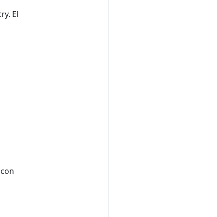
y. El
con