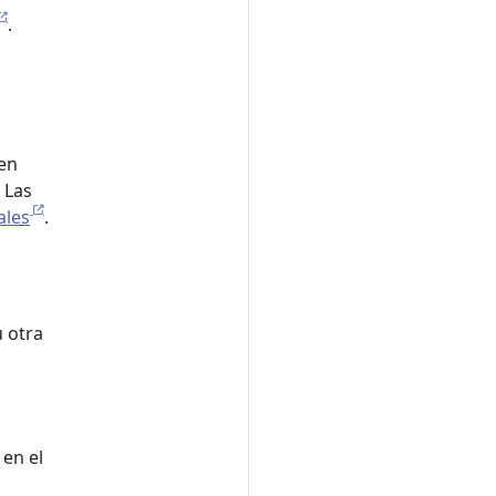
.
 en
 Las
ales
.
 otra
en el