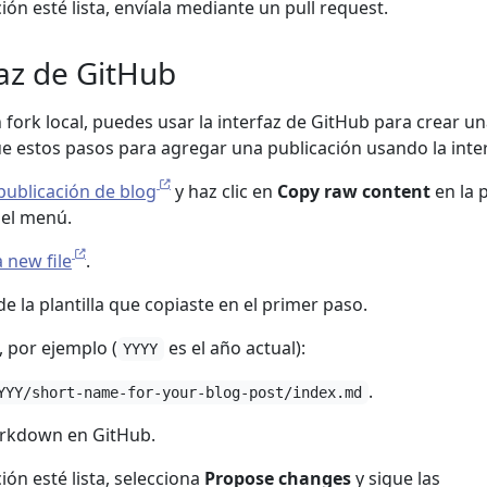
ón esté lista, envíala mediante un pull request.
faz de GitHub
n fork local, puedes usar la interfaz de GitHub para crear u
ue estos pasos para agregar una publicación usando la inter
 publicación de blog
y haz clic en
Copy raw content
en la 
del menú.
 new file
.
e la plantilla que copiaste en el primer paso.
 por ejemplo (
es el año actual):
YYYY
.
YYY/short-name-for-your-blog-post/index.md
arkdown en GitHub.
ón esté lista, selecciona
Propose changes
y sigue las