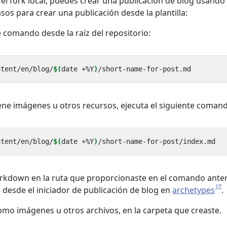
el fork local, puedes crear una publicación de blog usando
asos para crear una publicación desde la plantilla:
e comando desde la raíz del repositorio:
ntent/en/blog/
$(
date +%Y
)
tiene imágenes u otros recursos, ejecuta el siguiente coman
ntent/en/blog/
$(
date +%Y
)
arkdown en la ruta que proporcionaste en el comando anteri
za desde el iniciador de publicación de blog en
archetypes
.
omo imágenes u otros archivos, en la carpeta que creaste.