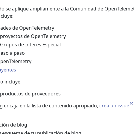
ido se aplique ampliamente a la Comunidad de OpenTelemetr
cluye:
dades de OpenTelemetry
e proyectos de OpenTelemetry
 Grupos de Interés Especial
paso a paso
OpenTelemetry
uyentes
o incluye:
 productos de proveedores
og encaja en la lista de contenido apropiado,
crea un issue
ación de blog
y esquema de tu publicación de blog