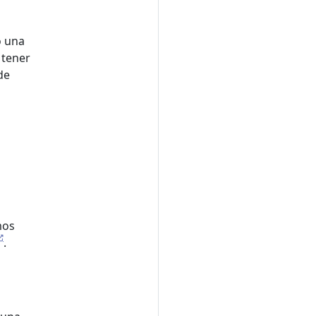
o una
 tener
de
mos
.