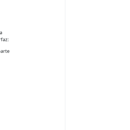
na
faz:
parte