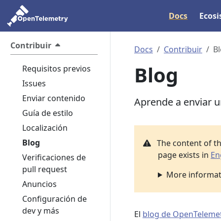
Docs
Ecos
Contribuir
Docs
Contribuir
B
Blog
Requisitos previos
Issues
Enviar contenido
Aprende a enviar u
Guía de estilo
Localización
Blog
The content of t
page exists in
En
Verificaciones de
pull request
More informati
Anuncios
Configuración de
dev y más
El
blog de OpenTeleme