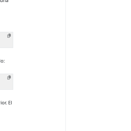
 una
do:
or. El