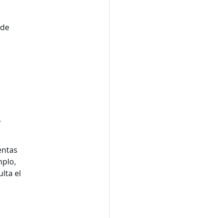
 de
,
entas
mplo,
lta el