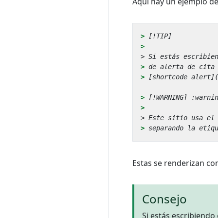
Aquí hay un ejemplo de
> 
> 
> 
> 
> 
Estas se renderizan co
Consejo
Si estás escribiendo