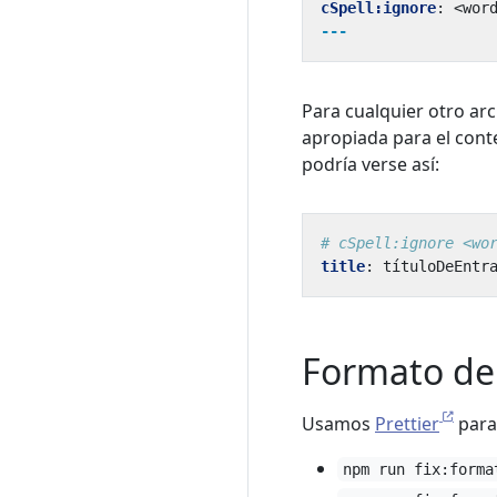
cSpell:ignore
:
<wor
---
Para cualquier otro ar
apropiada para el cont
podría verse así:
# cSpell:ignore <wo
title
:
títuloDeEntr
Formato de
Usamos
Prettier
para 
npm run fix:forma