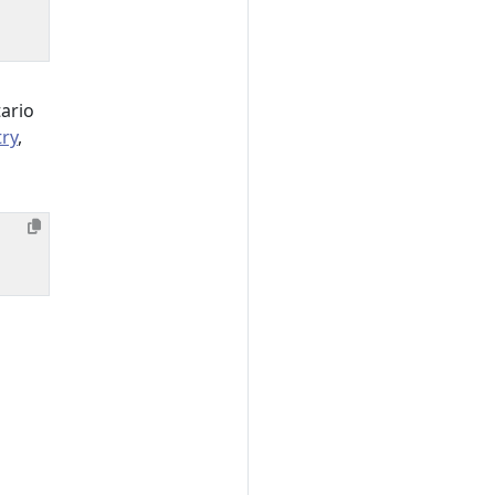
ario
try
,