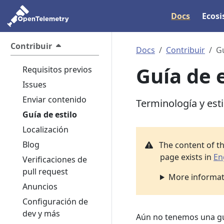
Docs
Ecos
Contribuir
Docs
Contribuir
Gu
Guía de 
Requisitos previos
Issues
Enviar contenido
Terminología y est
Guía de estilo
Localización
Blog
The content of t
page exists in
En
Verificaciones de
pull request
More informati
Anuncios
Configuración de
dev y más
Aún no tenemos una guía