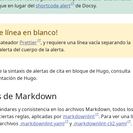
oque en lugar del
shortcode alert
de Docsy.
e línea en blanco!
rmateador
Prettier
, y requiere una línea vacía separando la
alerta del cuerpo de la alerta.
 la sintaxis de alertas de cita en bloque de Hugo, consulta
tación de Hugo.
es de Markdown
ándares y consistencia en los archivos Markdown, todos lo
iertas reglas, aplicadas por
markdownlint
. Para ver una l
 archivos
.markdownlint.yaml
y
.markdownlint-cli2.yaml
.