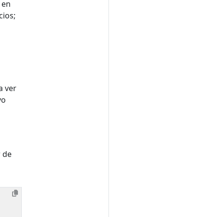
 en
cios;
a ver
vo
r de