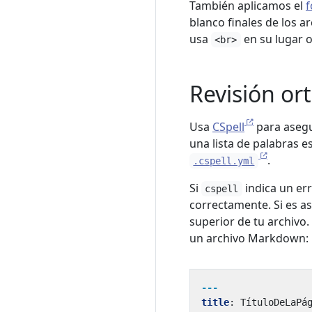
También aplicamos el
f
blanco finales de los a
usa
en su lugar o
<br>
Revisión or
Usa
CSpell
para asegu
una lista de palabras e
.
.cspell.yml
Si
indica un err
cspell
correctamente. Si es as
superior de tu archivo.
un archivo Markdown:
---
title
:
TítuloDeLaPá