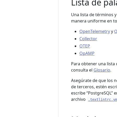
Lista de pa
Una lista de términos 
manera uniforme en tod
OpenTelemetry
y
O
Collector
OTEP
OpAMP
Para obtener una lista
consulta el
Glosario
.
Asegúrate de que los 
de terceros, estén escr
escribe “PostgreSQL” en
archivo
.textlintrc.y