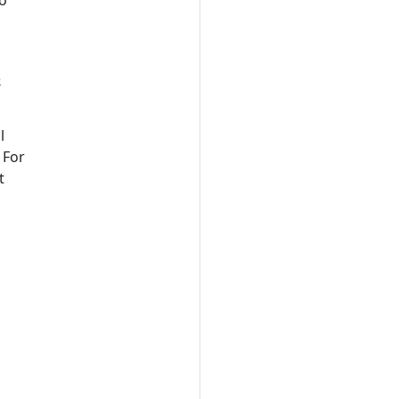
to
e
l
 For
t