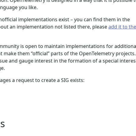
on. OpenTelemetry is designed in a way that it is possible 
anguage you like.
fficial implementations exist – you can find them in the
bout an implementation not listed there, please
add it to th
munity is open to maintain implementations for additiona
t make them “official” parts of the OpenTelemetry projects.
ssue and gauge interest in the formation of a special interes
e.
ages a request to create a SIG exists:
s