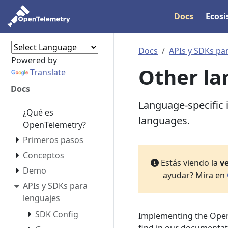
Docs
Ecos
Docs
APIs y SDKs pa
Powered by
Other l
Translate
Docs
Language-specific
¿Qué es
languages.
OpenTelemetry?
Primeros pasos
Conceptos
Estás viendo la
ve
Demo
ayudar? Mira en
APIs y SDKs para
lenguajes
SDK Config
Implementing the OpenT