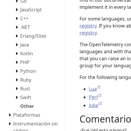
find in our documentati
Go
implement it in every l
JavaScript
C++
For some languages, uno
registry
. If you know a
.NET
registry
.
Erlang/Elixir
The OpenTelemetry com
Java
languages and with tha
Kotlin
that you can raise an i
PHP
group for your languag
Python
For the following langu
Ruby
Rust
Lua
Perl
Swift
Julia
Other
Plataformas
Comentario
Instrumentación sin
¿Fue útil esta página?
código