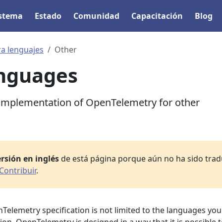
istema
Estado
Comunidad
Capacitación
Blog
ra lenguajes
Other
anguages
 implementation of OpenTelemetry for other
rsión en inglés
de está página porque aún no ha sido tradu
Contribuir
.
elemetry specification is not limited to the languages you 