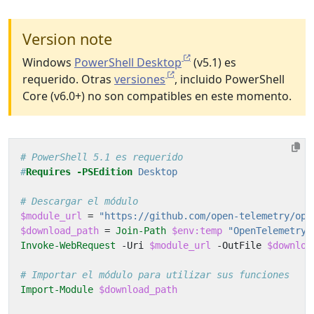
Version note
Windows
PowerShell Desktop
(v5.1) es
requerido. Otras
versiones
, incluido PowerShell
Core (v6.0+) no son compatibles en este momento.
# PowerShell 5.1 es requerido
#
Requires
-PSEdition
 Desktop
# Descargar el módulo
$module_url
=
"https://github.com/open-telemetry/ope
$download_path
=
Join-Path
$env:temp
"OpenTelemetry.
Invoke-WebRequest
-Uri
$module_url
-OutFile
$downloa
# Importar el módulo para utilizar sus funciones
Import-Module
$download_path