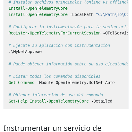
# Instalar archivos principales (online vs offline)
Install-OpenTelemetryCore
Install-OpenTelemetryCore
-LocalPath
"C:\Path\To\Ope
# Configurar la instrumentación para la sesión actua
Register-OpenTelemetryForCurrentSession
-OTelService
# Ejecute su aplicación con instrumentación
.\
MyNetApp
.
exe
# Puede obtener información sobre su uso ejecutando 
# Listar todos los comandos disponibles
Get-Command
-Module
OpenTelemetry
.
DotNet
.
Auto
# Obtener información de uso del comando
Get-Help
Install-OpenTelemetryCore
-Detailed
Instrumentar un servicio de