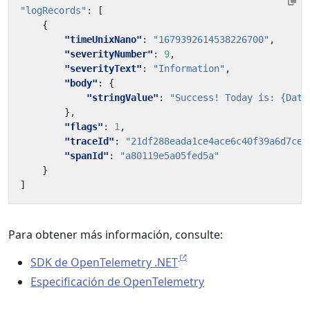
"logRecords"
:
[
{
"timeUnixNano"
:
"1679392614538226700"
,
"severityNumber"
:
9
,
"severityText"
:
"Information"
,
"body"
:
{
"stringValue"
:
"Success! Today is: {Date
},
"flags"
:
1
,
"traceId"
:
"21df288eada1ce4ace6c40f39a6d7ce1
"spanId"
:
"a80119e5a05fed5a"
}
]
Para obtener más información, consulte:
SDK de OpenTelemetry .NET
Especificación de OpenTelemetry