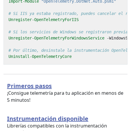
Import-Module
"OpenTelemetry.DotNet.Auto.psm1"
# Si IIS ya estaba registrado, puedes cancelar el re
Unregister-OpenTelemetryForIIS
# Si los servicios de Windows se registraron previam
Unregister-OpenTelemetryForWindowsService
-WindowsSe
# Por último, desinstale la instrumentación OpenTele
Uninstall-OpenTelemetryCore
Primeros pasos
¡Consigue telemetría para tu aplicación en menos de
5 minutos!
Instrumentación disponible
Librerías compatibles con la instrumentación