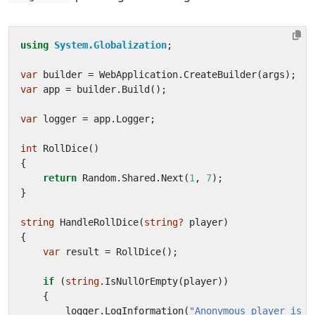
using
System.Globalization
;
var
builder
=
WebApplication
.
CreateBuilder
(
args
);
var
app
=
builder
.
Build
();
var
logger
=
app
.
Logger
;
int
RollDice
()
{
return
Random
.
Shared
.
Next
(
1
,
7
);
}
string
HandleRollDice
(
string?
player
)
{
var
result
=
RollDice
();
if
(
string
.
IsNullOrEmpty
(
player
))
{
logger
.
LogInformation
(
"Anonymous player is r