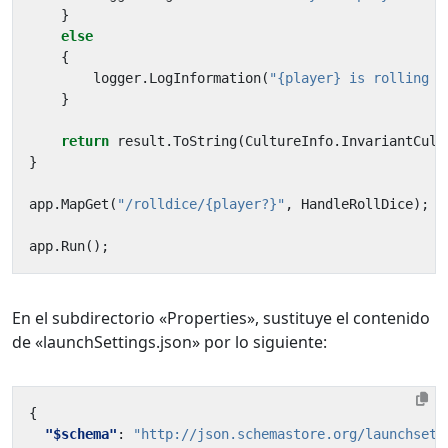
}
else
{
logger
.
LogInformation
(
"{player} is rolling t
}
return
result
.
ToString
(
CultureInfo
.
InvariantCult
}
app
.
MapGet
(
"/rolldice/{player?}"
,
HandleRollDice
);
app
.
Run
();
En el subdirectorio «Properties», sustituye el contenido
de «launchSettings.json» por lo siguiente:
{
"$schema"
:
"http://json.schemastore.org/launchsett