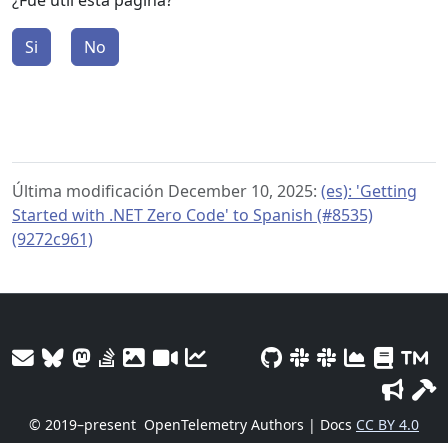
¿Fue útil esta página?
Si
No
Última modificación December 10, 2025:
(es): 'Getting
Started with .NET Zero Code' to Spanish (#8535)
(9272c961)
© 2019–present
OpenTelemetry Authors | Docs
CC BY 4.0