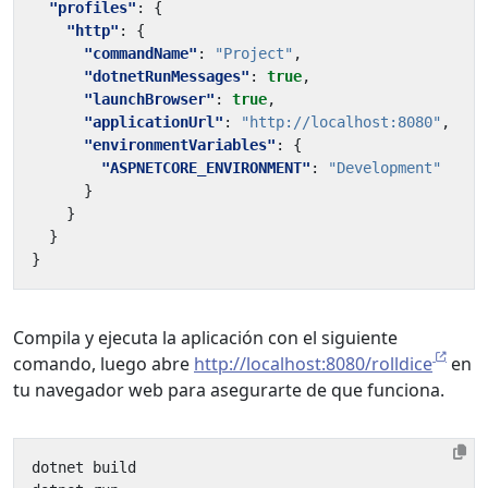
"profiles"
:
{
"http"
:
{
"commandName"
:
"Project"
,
"dotnetRunMessages"
:
true
,
"launchBrowser"
:
true
,
"applicationUrl"
:
"http://localhost:8080"
,
"environmentVariables"
:
{
"ASPNETCORE_ENVIRONMENT"
:
"Development"
}
}
}
}
Compila y ejecuta la aplicación con el siguiente
comando, luego abre
http://localhost:8080/rolldice
en
tu navegador web para asegurarte de que funciona.