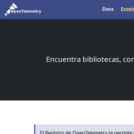
Docs
Ecos
Encuentra bibliotecas, co
El Registro de OpenTelemetry te permite b