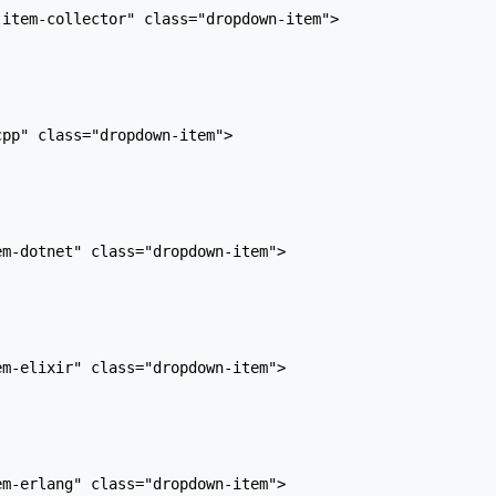
item-collector" class="dropdown-item">

pp" class="dropdown-item">

m-dotnet" class="dropdown-item">

m-elixir" class="dropdown-item">

m-erlang" class="dropdown-item">
