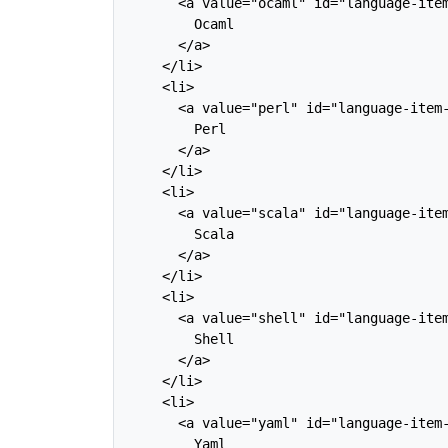
      <a value="ocaml" id="language-item
        Ocaml

      </a>

    </li>

    <li>

      <a value="perl" id="language-item-
        Perl

      </a>

    </li>

    <li>

      <a value="scala" id="language-item
        Scala

      </a>

    </li>

    <li>

      <a value="shell" id="language-item
        Shell

      </a>

    </li>

    <li>

      <a value="yaml" id="language-item-
        Yaml
