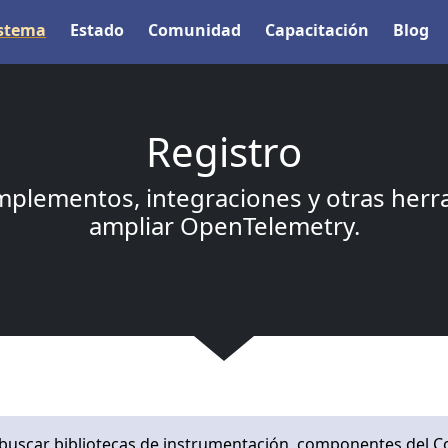
istema
Estado
Comunidad
Capacitación
Blog
Registro
mplementos, integraciones y otras herra
ampliar OpenTelemetry.
uscar bibliotecas de instrumentación, componentes del Coll