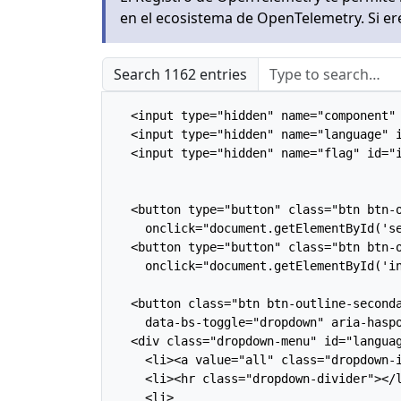
en el ecosistema de OpenTelemetry. Si 
Search 1162 entries
  <input type="hidden" name="component" 
  <input type="hidden" name="language" i
  <input type="hidden" name="flag" id="i
  <button type="button" class="btn btn-o
    onclick="document.getElementById('se
  <button type="button" class="btn btn-o
    onclick="document.getElementById('i
  <button class="btn btn-outline-seconda
    data-bs-toggle="dropdown" aria-haspo
  <div class="dropdown-menu" id="languag
    <li><a value="all" class="dropdown-i
    <li><hr class="dropdown-divider"></l
    <li>
