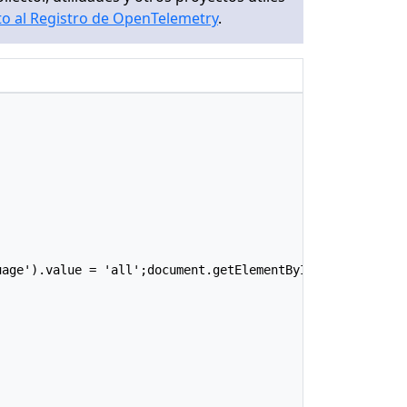
to al Registro de OpenTelemetry
.
age').value = 'all';document.getElementById('input-compo