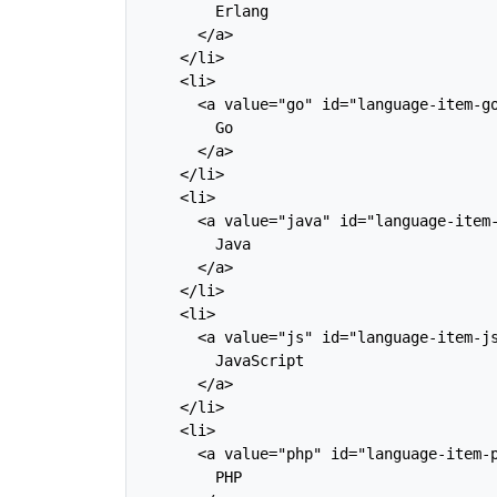
        Erlang

      </a>

    </li>

    <li>

      <a value="go" id="language-item-go
        Go

      </a>

    </li>

    <li>

      <a value="java" id="language-item-
        Java

      </a>

    </li>

    <li>

      <a value="js" id="language-item-js
        JavaScript

      </a>

    </li>

    <li>

      <a value="php" id="language-item-p
        PHP
