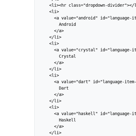
    <li><hr class="dropdown-divider"></l
    <li>

      <a value="android" id="language-it
        Android

      </a>

    </li>

    <li>

      <a value="crystal" id="language-it
        Crystal

      </a>

    </li>

    <li>

      <a value="dart" id="language-item-
        Dart

      </a>

    </li>

    <li>

      <a value="haskell" id="language-it
        Haskell

      </a>

    </li>
