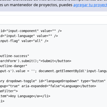
eres un mantenedor de proyectos, puedes
agregar tu proyec
id="input-component" value="" />

d="input-language" value="" />

nput-flag" value="all" />

utline-success"

archForm').submit();">Submit</button>

utline-danger"

nput-s').value = ''; document.getElementById('input-langu
ry dropdown-toggle" id="languageDropdown" type="button"

pup="true" aria-expanded="false">Language</button>

eFilter">

tem">Any Language</a></li>

i>
