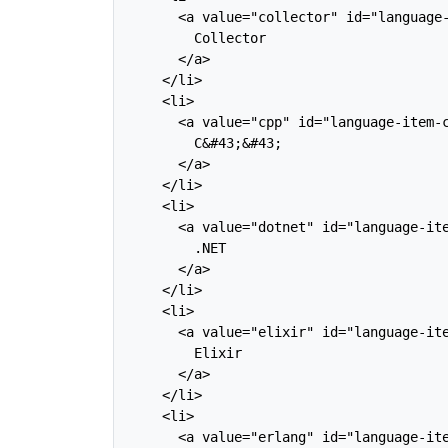
      <a value="collector" id="language-
        Collector

      </a>

    </li>

    <li>

      <a value="cpp" id="language-item-c
        C&#43;&#43;

      </a>

    </li>

    <li>

      <a value="dotnet" id="language-ite
        .NET

      </a>

    </li>

    <li>

      <a value="elixir" id="language-ite
        Elixir

      </a>

    </li>

    <li>

      <a value="erlang" id="language-ite