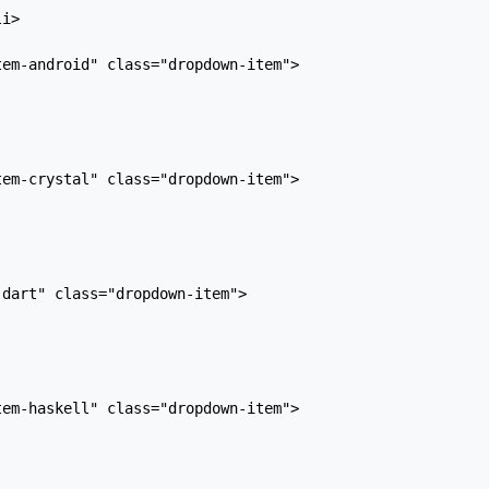
i>

em-android" class="dropdown-item">

em-crystal" class="dropdown-item">

dart" class="dropdown-item">

em-haskell" class="dropdown-item">
