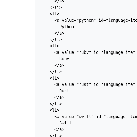
      </a>

    </li>

    <li>

      <a value="python" id="language-ite
        Python

      </a>

    </li>

    <li>

      <a value="ruby" id="language-item-
        Ruby

      </a>

    </li>

    <li>

      <a value="rust" id="language-item-
        Rust

      </a>

    </li>

    <li>

      <a value="swift" id="language-item
        Swift

      </a>

    </li>
