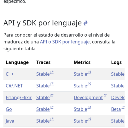
específico.
API y SDK por lenguaje
Para conocer el estado de desarrollo o el nivel de
madurez de una
API o SDK por lenguaje
, consulta la
siguiente tabla:
Language
Traces
Metrics
Logs
C++
Stable
Stable
Stable
C#/.NET
Stable
Stable
Stable
Erlang/Elixir
Stable
Development
Develo
Go
Stable
Stable
Beta
Java
Stable
Stable
Stable