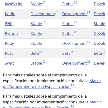
JavaScript
Stable
Stable
Develo
Kotlin
Development
Development
Develo
PHP
Stable
Stable
Stable
Python
Stable
Stable
Develo
Ruby
Stable
Development
Develo
Rust
Beta
Beta
Beta
Swift
Stable
Development
Develo
Para más detalles sobre el cumplimiento de la
especificación por implementación, consulta la
Matriz
de Cumplimiento de la Especificación
.
Para más detalles sobre el cumplimiento de la
especificación por implementación, consulta la
Matriz
de Cumplimiento de la Especificación
.