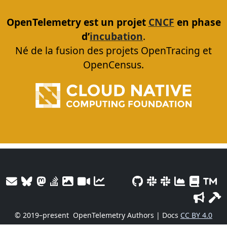
OpenTelemetry est un projet
CNCF
en phase
d’
incubation
.
Né de la fusion des projets OpenTracing et
OpenCensus.
© 2019–present
OpenTelemetry Authors | Docs
CC BY 4.0