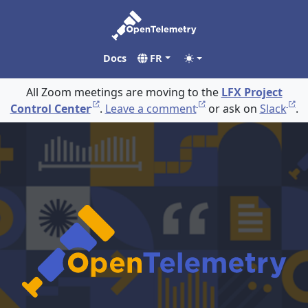
Docs
FR
All Zoom meetings are moving to the
LFX Project
Control Center
.
Leave a comment
or ask on
Slack
.