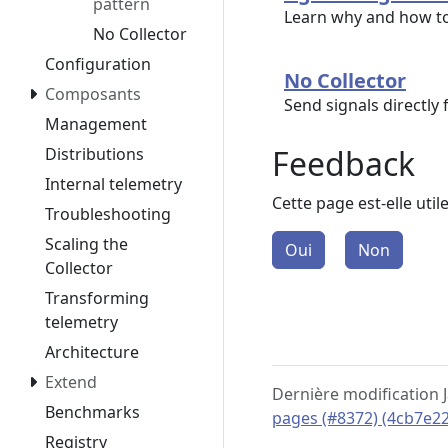
pattern
Learn why and how to
No Collector
Configuration
No Collector
Composants
Send signals directly
Management
Feedback
Distributions
Internal telemetry
Cette page est-elle util
Troubleshooting
Scaling the
Oui
Non
Collector
Transforming
telemetry
Architecture
Extend
Dernière modification 
Benchmarks
pages (#8372) (4cb7e22
Registry