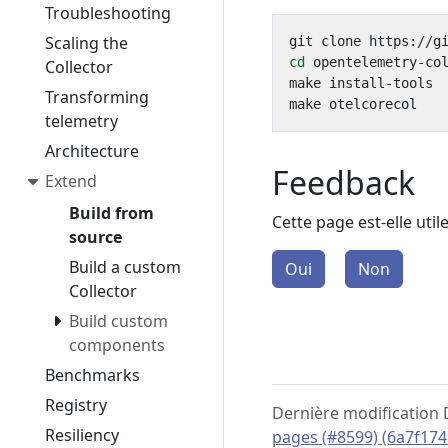
Troubleshooting
Scaling the
cd
Collector
Transforming
telemetry
Architecture
Feedback
Extend
Build from
Cette page est-elle util
source
Build a custom
Oui
Non
Collector
Build custom
components
Benchmarks
Registry
Dernière modification
Resiliency
pages (#8599) (6a7f174