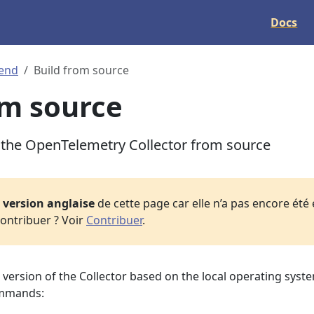
Docs
end
Build from source
om source
 the OpenTelemetry Collector from source
a
version anglaise
de cette page car elle n’a pas encore été
ontribuer ? Voir
Contribuer
.
t version of the Collector based on the local operating syst
ommands: