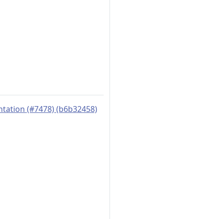
ntation (#7478) (b6b32458)