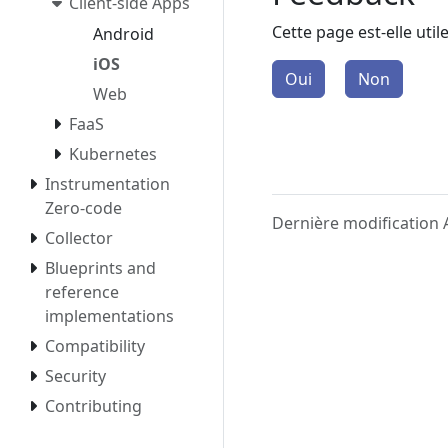
Client-side Apps
Cette page est-elle util
Android
iOS
Oui
Non
Web
FaaS
Kubernetes
Instrumentation
Zero-code
Dernière modification 
Collector
Blueprints and
reference
implementations
Compatibility
Security
Contributing