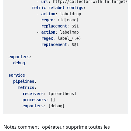
- 
url
:
http://collector-with-ta-targetal
metric_relabel_configs
:
- 
action
:
labeldrop
regex
:
(id|name)
replacement
:
$$1
- 
action
:
labelmap
regex
:
label_(.+)
replacement
:
$$1
exporters
:
debug
:
service
:
pipelines
:
metrics
:
receivers
:
[
prometheus]
processors
:
[]
exporters
:
[
debug]
Notez comment l’opérateur supprime toutes les