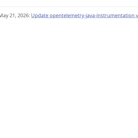
May 21, 2026:
Update opentelemetry-java-instrumentation ve
© 2019–present
OpenTelemetry Authors | Docs
CC BY 4.0