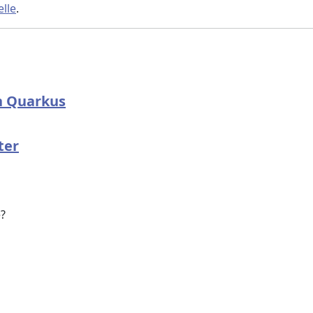
lle
.
n Quarkus
ter
e?