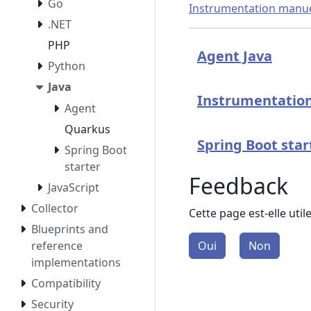
Go
Instrumentation manue
.NET
PHP
Agent Java
Python
Java
Instrumentatio
Agent
Quarkus
Spring Boot star
Spring Boot
starter
Feedback
JavaScript
Collector
Cette page est-elle util
Blueprints and
Oui
Non
reference
implementations
Compatibility
Security