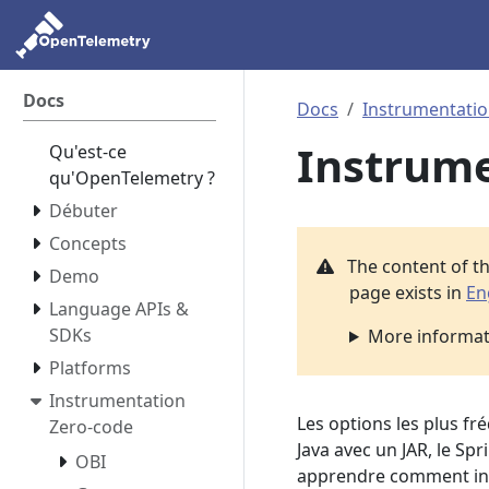
Docs
Docs
Instrumentatio
Instrume
Qu'est-ce
qu'OpenTelemetry ?
Débuter
Concepts
The content of t
Demo
page exists in
En
Language APIs &
SDKs
More informati
Platforms
Instrumentation
Les options les plus fr
Zero-code
Java avec un JAR, le Sp
OBI
apprendre comment ins