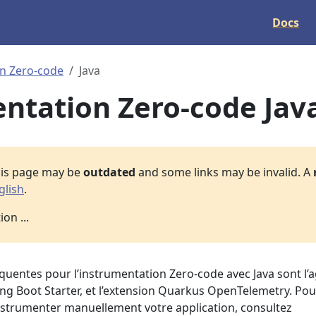
Docs
n Zero-code
Java
ntation Zero-code Jav
his page may be
outdated
and some links may be invalid. A
glish
.
on ...
équentes pour l’instrumentation Zero-code avec Java sont l’
ring Boot Starter, et l’extension Quarkus OpenTelemetry. Pou
trumenter manuellement votre application, consultez