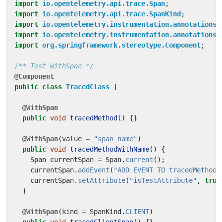
import
io.opentelemetry.api.trace.Span
;
import
io.opentelemetry.api.trace.SpanKind
;
import
io.opentelemetry.instrumentation.annotations.
import
io.opentelemetry.instrumentation.annotations.
import
org.springframework.stereotype.Component
;
/** Test WithSpan */
@Component
public
class
TracedClass
{
@WithSpan
public
void
tracedMethod
()
{}
@WithSpan
(
value
=
"span name"
)
public
void
tracedMethodWithName
()
{
Span
currentSpan
=
Span
.
current
();
currentSpan
.
addEvent
(
"ADD EVENT TO tracedMethodW
currentSpan
.
setAttribute
(
"isTestAttribute"
,
true
}
@WithSpan
(
kind
=
SpanKind
.
CLIENT
)