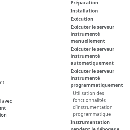
Préparation
Installation
Exécution
Exécuter le serveur
instrumenté
manuellement
Exécuter le serveur
instrumenté
automatiquement
Exécuter le serveur
instrumenté
nt
programmatiquement
Utilisation des
fonctionnalités
d avec
d’instrumentation
ent
programmatique
ion
Instrumentation
pendant le débogage