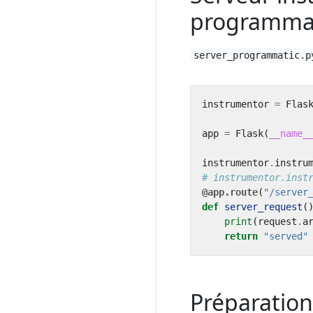
programma
server_programmatic.p
instrumentor
=
Flas
app
=
Flask
(
__name_
instrumentor
.
instru
# instrumentor.inst
@app.route
(
"/server
def
server_request
(
print
(
request
.
a
return
"served"
Préparation