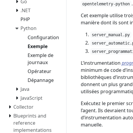
Go
.
opentelemetry-python
.NET
Cet exemple utilise troi
PHP
manière dont ils sont i
Python
server_manual.py
Configuration
server_automatic.
Exemple
server_programmat
Exemple de
journaux
L’instrumentation
prog
minimum de code d’inst
Opérateur
bibliothèques d’instru
Dépannage
donnent un plus grand 
Java
utilisées programmati
JavaScript
Exécutez le premier scr
Collector
l’agent. Ils devraient 
Blueprints and
d’instrumentation auto
reference
manuelle.
implementations