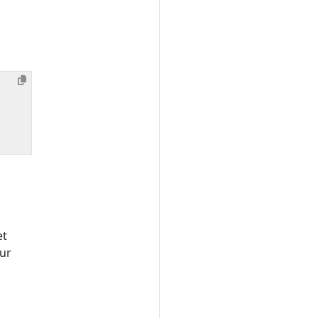
et
ur