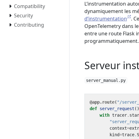
L’instrumentation autom
Compatibility
dynamiquement les méth
Security
d’instrumentation
. C
Contributing
OpenTelemetry dans le c
entre une route Flask
programmatiquement.
Serveur in
server_manual.py
@app.route
(
"/server
def
server_request
(
with
tracer
.
sta
"server_req
context
=
ext
kind
=
trace
.