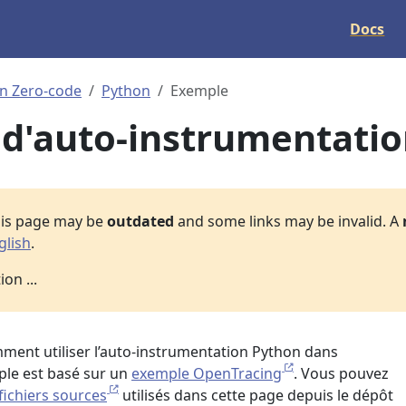
Docs
n Zero-code
Python
Exemple
d'auto-instrumentati
his page may be
outdated
and some links may be invalid. A
glish
.
on ...
ent utiliser l’auto-instrumentation Python dans
ple est basé sur un
exemple OpenTracing
. Vous pouvez
fichiers sources
utilisés dans cette page depuis le dépôt