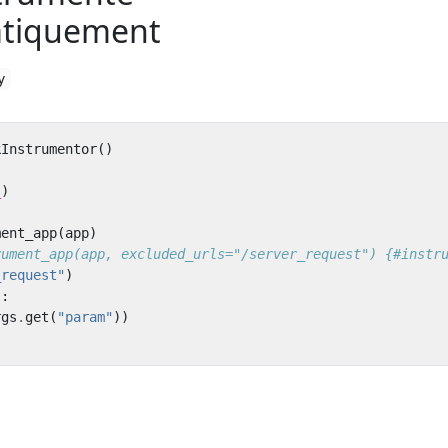
tiquement
y
kInstrumentor
()
_
)
ment_app
(
app
)
rument_app(app, excluded_urls="/server_request") {#instr
_request"
)
):
rgs
.
get
(
"param"
))