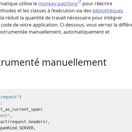
atique utilise le
monkey-patching
pour réécrire
odes et les classes à l’exécution via des
bibliothèques
ela réduit la quantité de travail nécessaire pour intégrer
ode de votre application. Ci-dessous, vous verrez la diffé
 instrumentée manuellement, automatiquement et
strumenté manuellement
_request"
)
):
rt_as_current_span
(
uest"
,
ract
(
request
.
headers
),
SpanKind
.
SERVER
,