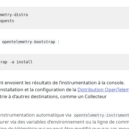
e
:
opentelemetry-bootstrap
t envoient les résultats de l’instrumentation à la console.
nstallation et la configuration de la
Distribution OpenTele
trie à d’autres destinations, comme un Collecteur
 l’instrumentation automatique via
opentelemetry-instrumen
gurer via des variables d’environnement ou la ligne de com
line de télémétrie qui ne peut être modifié que par ces moy