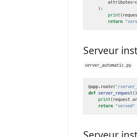
attributes
=
):
print
(
reque
return
"ser
Serveur in
server_automatic.py
@app.route
(
"/server
def
server_request
(
print
(
request
.
a
return
"served"
Serveur in