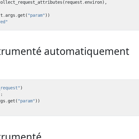
collect_request_attributes
(
request
.
environ
),
st
.
args
.
get
(
"param"
))
ved"
strumenté automatiquement
_request"
)
):
rgs
.
get
(
"param"
))
strumenté