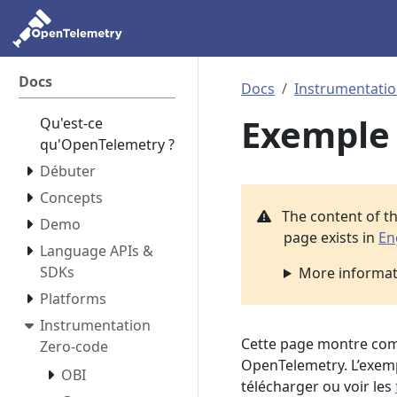
Docs
Docs
Instrumentatio
Exemple 
Qu'est-ce
qu'OpenTelemetry ?
Débuter
Concepts
The content of t
Demo
page exists in
En
Language APIs &
SDKs
More informati
Platforms
Instrumentation
Cette page montre comm
Zero-code
OpenTelemetry. L’exem
OBI
télécharger ou voir les