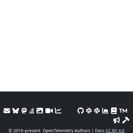
© 2019–present
OpenTelemetry Authors | Docs
CC BY 4.0