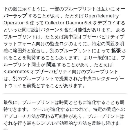
下の図に示すように、一部のブループリントは互いに
オー
バーラップ
することがあり、たとえば OpenTelemetry
Operator を使って Collector DaemonSet をデプロイする
といった同じ設計パターンを含む可能性があります。 ある
ブループリントは、たとえば集中型オブザーバビリティプ
ラットフォーム向けの監査ログのように、特定の問題を明
確に範囲外と宣言し、別のブループリントによって
拡張
さ
れることを期待することもあります。 より一般的には、ブ
ループリント同士が
関連
することがあり、たとえば
Kubernetes オブザーバビリティ向けのブループリント
は、別のブループリントで提案された中央コレクターゲー
トウェイを前提とすることがあります。
最後に、ブループリントは時間とともに進化することも期
待できます。 ツールが進化するにつれて、特定の問題への
アプローチ方法が変わる可能性があり、ブループリントは
それを行う最もシンプルで効率的な方法を反映し続けま