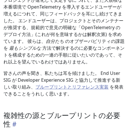
プロジェクトが進化して安定するにつれて、また大規模な
本番環境で OpenTelemetry を導入するエンドユーザーが
増えるにつれて、同じフィードバックを耳にし続けてきま
した。 エンドユーザーは、プロジェクトとそのメンテナー
が推奨する、規範的で意見の明確な「OpenTelemetry の
デプロイ方法」(これが何を意味するかは解釈次第) を求め
ています。 彼らは、
自分たち
のオブザーバビリティの課題
を
最もシンプルな
方法で解決するのに必要なコンポーネン
トを構成するための一連の手順に従いたいのであって、そ
れ以上を望んでいるわけではありません。
皆さんの声を聞き、私たちは耳を傾けました。 End User
SIG が Developer Experience SIG と協力して推進する新
しい取り組み、
ブループリントとリファレンス実装
を発表
できることをうれしく思います。
複雑性の源とブループリントの必要
性