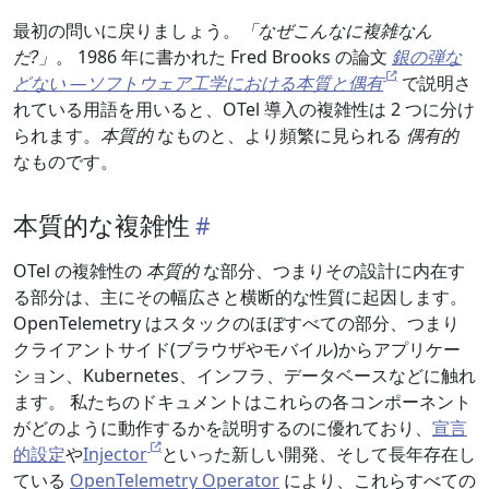
最初の問いに戻りましょう。
「なぜこんなに複雑なん
だ?」
。 1986 年に書かれた Fred Brooks の論文
銀の弾な
どない —ソフトウェア工学における本質と偶有
で説明さ
れている用語を用いると、OTel 導入の複雑性は 2 つに分け
られます。
本質的
なものと、より頻繁に見られる
偶有的
なものです。
本質的な複雑性
OTel の複雑性の
本質的
な部分、つまりその設計に内在す
る部分は、主にその幅広さと横断的な性質に起因します。
OpenTelemetry はスタックのほぼすべての部分、つまり
クライアントサイド(ブラウザやモバイル)からアプリケー
ション、Kubernetes、インフラ、データベースなどに触れ
ます。 私たちのドキュメントはこれらの各コンポーネント
がどのように動作するかを説明するのに優れており、
宣言
的設定
や
Injector
といった新しい開発、そして長年存在し
ている
OpenTelemetry Operator
により、これらすべての