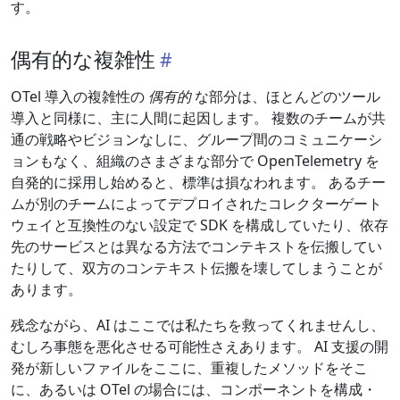
す。
偶有的な複雑性
OTel 導入の複雑性の
偶有的
な部分は、ほとんどのツール
導入と同様に、主に人間に起因します。 複数のチームが共
通の戦略やビジョンなしに、グループ間のコミュニケーシ
ョンもなく、組織のさまざまな部分で OpenTelemetry を
自発的に採用し始めると、標準は損なわれます。 あるチー
ムが別のチームによってデプロイされたコレクターゲート
ウェイと互換性のない設定で SDK を構成していたり、依存
先のサービスとは異なる方法でコンテキストを伝搬してい
たりして、双方のコンテキスト伝搬を壊してしまうことが
あります。
残念ながら、AI はここでは私たちを救ってくれませんし、
むしろ事態を悪化させる可能性さえあります。 AI 支援の開
発が新しいファイルをここに、重複したメソッドをそこ
に、あるいは OTel の場合には、コンポーネントを構成・