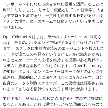
コンポーネントにわたる統合された設定を適用することは
容易になりました。 しかし、依然としてこれは非常に大き
なデプロイ対象であり、一貫性を達成する必要があり、ほ
とんどの場合、単一のチームでは扱えないという事実は変
わりません。
OpenTelemetry はまた、単一のソリューションに限定さ
れず、任意のバックエンドで動作するように設計されてい
ます。 スタックに事前構築済みのエージェントを投入して
データが流れるのを見るという古いモデルは魅力的かもし
れませんが、データの主権を維持する必要のある現代のシ
ステムに必要な柔軟性に欠けています。 OpenTelemetry
の柔軟性により、エンドユーザーはデータがどのように生
成され、最終的にどこに保存されるかにかかわらず、自分
自身のデータを制御できますが、この柔軟性は幅広さとあ
いまってさらなる複雑性をもたらす可能性があります。
要約すると、OTel は大規模に適用すると
本質的
に複雑に
なることがあり、これは通常もっともな理由によるもので