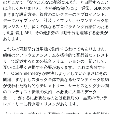
のどこかで
「なぜこんなに複雑なんだ?」
と自問すること
は珍しくありません。 本格的な導入には、通常、SDK のさ
まざまな設定方法、複数のコレクターのデプロイメント、
データパイプライン、計装ライブラリ、セマンティック規
約レジストリ、多くの異なるプログラミング言語にわたる
手動計装用 API、その他多数の可動部分を理解する必要が
あります。
これらの可動部分は単独で動作するわけでもありません。
組織のソフトウェアシステムを標準的で高品質なテレメト
リーで記述するための統合ソリューションの一部として、
互いに上手く連携する必要があります。 これに失敗する
と、OpenTelemetry が解決しようとしていたまさにその
問題、すなわちスタック全体で異なるセマンティック規約
が使われた断片的なテレメトリー、サービスとシグナル間
のコンテキスト伝搬の欠如、不必要に大量のデータ
量……、要するに必要なものとは正反対の、品質の低いテ
レメトリーに行き着くリスクがあります。