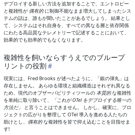
デプロイする新しい方法を追加することで、エントロピー
と複雑性が
偶有的
に制御不能なまま増大してしまったシス
テムの話は、誰もが聞いたことがあるでしょう。 結果とし
て、システムはそれ自身を、すべての異なる層と依存関係
にわたる高品質なテレメトリーで記述することにおいて、
効果的でも効率的でもなくなります。
複雑性を飼いならすうえでのブループ
リントの役割
現実には、Fred Brooks が述べたように、「銀の弾丸」は
存在しません。 あらゆる環境と組織構造はそれぞれ異なる
ため、現代のオブザーバビリティツールの
本質的
な複雑性
を単純に取り除いて、
「これが OTel をデプロイする唯一の
方法だ」
と言うことはできません。 しかし、確実に、プロ
ジェクトの広がりを整理して OTel 導入を進める人たちの
助けとし、
偶有的
な複雑性を皆で抑え込むことを目指せま
す!