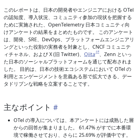
このレポートは、日本の開発者やエンジニアにおける OTel
の認知度、導入状況、コミュニティ参加の現状を把握する
ために実施された、OpenTelemetry 日本コミュニティ向
けアンケートの結果をまとめたものです。 このアンケート
は、開発、SRE、DevOps、プラットフォームエンジニアリ
ングといった役割の実務者を対象とし、CNCF コミュニテ
ィチャネル、および X (旧 Twitter)、
Qiita
、Zenn といっ
た日本のソーシャルプラットフォームを通じて配布されま
した。 目的は、日本の技術エコシステムにおいて OTel の
利用とエンゲージメントを意義ある形で拡大できる、デー
タドリブンな戦略を立案することです。
主なポイント
OTel の導入については、本アンケートには成熟した層
からの回答が集まりました。 61.47% がすでに本番環
境で稼働させており、さらに 25.69% が評価中です。