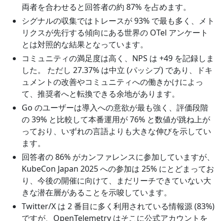
両者を合わせると回答者の約 87% を占めます。
シグナルの収集ではトレースが 93% で最も多く、メト
リクスが先行する傾向にある世界の OTel アンケート
とは対照的な結果となっています。
コミュニティの満足度は高く、NPS は +49 を記録しま
した。 ただし 27.37% は中立 (パッシブ) であり、ドキ
ュメントの改善やコミュニティへの働きかけによっ
て、推奨者へと転換できる余地があります。
Go のユーザーは導入への意欲が最も強く、評価段階
の 39% と比較して本番運用が 76% と数値が跳ね上が
っており、いずれの言語よりも大きな伸びを示してい
ます。
回答者の 86% がカンファレンスに参加していますが、
KubeCon Japan 2025 への参加は 25% にとどまってお
り、今後の開催に向けて、まだリーチできていない大
きな潜在層があることを示唆しています。
Twitter/X は 2 番目に多く利用されている情報源 (83%)
ですが、OpenTelemetry はそこに公式アカウントを