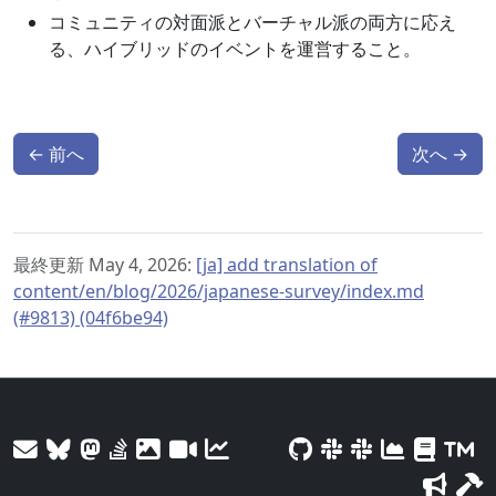
コミュニティの対面派とバーチャル派の両方に応え
る、ハイブリッドのイベントを運営すること。
←
前へ
次へ
→
最終更新 May 4, 2026:
[ja] add translation of
content/en/blog/2026/japanese-survey/index.md
(#9813) (04f6be94)