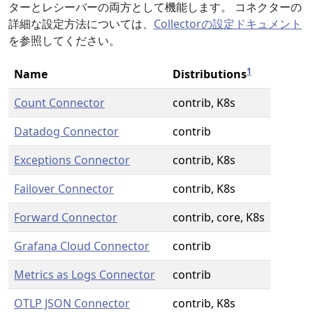
ターとレシーバーの両方として機能します。 コネクターの
詳細な設定方法については、
Collectorの設定ドキュメント
を参照してください。
1
Name
Distributions
Count Connector
contrib, K8s
Datadog Connector
contrib
Exceptions Connector
contrib, K8s
Failover Connector
contrib, K8s
Forward Connector
contrib, core, K8s
Grafana Cloud Connector
contrib
Metrics as Logs Connector
contrib
OTLP JSON Connector
contrib, K8s