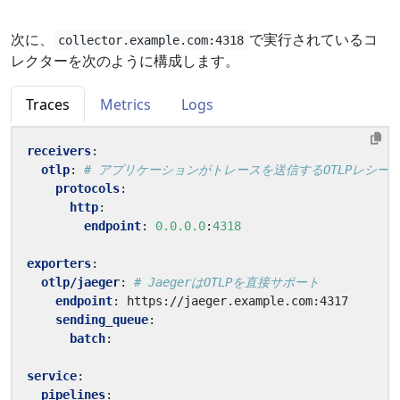
次に、
で実行されているコ
collector.example.com:4318
レクターを次のように構成します。
Traces
Metrics
Logs
receivers
:
otlp
:
# アプリケーションがトレースを送信するOTLPレシー
protocols
:
http
:
endpoint
:
0.0.0.0
:
4318
exporters
:
otlp/jaeger
:
# JaegerはOTLPを直接サポート
endpoint
:
https://jaeger.example.com:4317
sending_queue
:
batch
:
service
:
pipelines
: