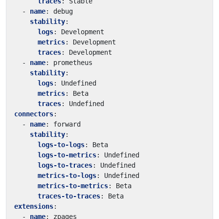
traces
:
Stable
- 
name
:
debug
stability
:
logs
:
Development
metrics
:
Development
traces
:
Development
- 
name
:
prometheus
stability
:
logs
:
Undefined
metrics
:
Beta
traces
:
Undefined
connectors
:
- 
name
:
forward
stability
:
logs-to-logs
:
Beta
logs-to-metrics
:
Undefined
logs-to-traces
:
Undefined
metrics-to-logs
:
Undefined
metrics-to-metrics
:
Beta
traces-to-traces
:
Beta
extensions
:
- 
name
:
zpages