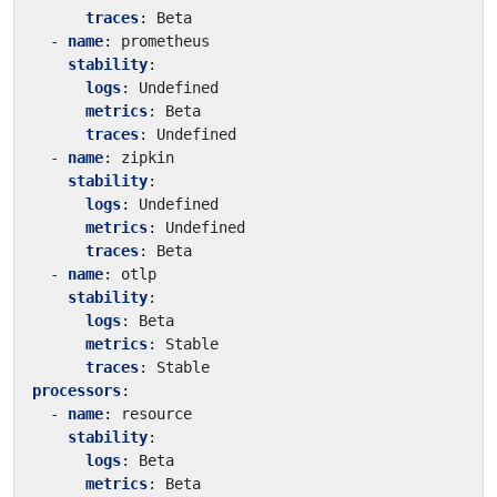
traces
:
Beta
- 
name
:
prometheus
stability
:
logs
:
Undefined
metrics
:
Beta
traces
:
Undefined
- 
name
:
zipkin
stability
:
logs
:
Undefined
metrics
:
Undefined
traces
:
Beta
- 
name
:
otlp
stability
:
logs
:
Beta
metrics
:
Stable
traces
:
Stable
processors
:
- 
name
:
resource
stability
:
logs
:
Beta
metrics
:
Beta