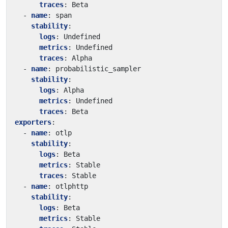
traces
:
Beta
- 
name
:
span
stability
:
logs
:
Undefined
metrics
:
Undefined
traces
:
Alpha
- 
name
:
probabilistic_sampler
stability
:
logs
:
Alpha
metrics
:
Undefined
traces
:
Beta
exporters
:
- 
name
:
otlp
stability
:
logs
:
Beta
metrics
:
Stable
traces
:
Stable
- 
name
:
otlphttp
stability
:
logs
:
Beta
metrics
:
Stable