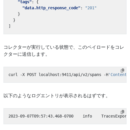
"tags"
:
{
"data.http_response_code"
:
"201"
}
}
]
コレクターが実行している状態で、このペイロードをコレ
クターに送信します。
curl -X POST localhost:9411/api/v2/spans -H
'Content-
以下のようなログエントリが表示されるはずです。
2023-09-07T09:57:43.468-0700    info    TracesExport