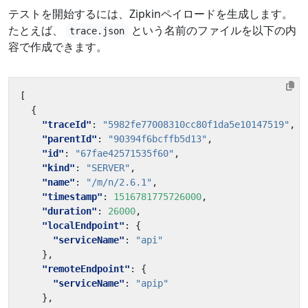
テストを開始するには、Zipkinペイロードを生成します。
たとえば、
という名前のファイルを以下の内
trace.json
容で作成できます。
[
{
"traceId"
:
"5982fe77008310cc80f1da5e10147519"
,
"parentId"
:
"90394f6bcffb5d13"
,
"id"
:
"67fae42571535f60"
,
"kind"
:
"SERVER"
,
"name"
:
"/m/n/2.6.1"
,
"timestamp"
:
1516781775726000
,
"duration"
:
26000
,
"localEndpoint"
:
{
"serviceName"
:
"api"
},
"remoteEndpoint"
:
{
"serviceName"
:
"apip"
},