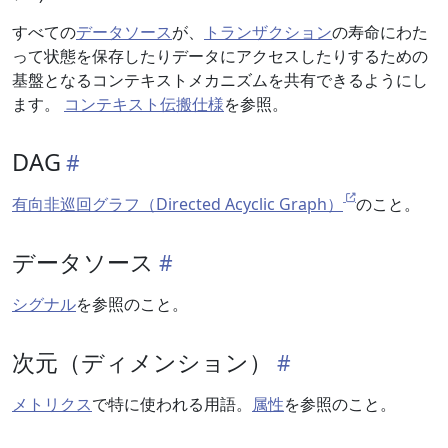
すべての
データソース
が、
トランザクション
の寿命にわた
って状態を保存したりデータにアクセスしたりするための
基盤となるコンテキストメカニズムを共有できるようにし
ます。
コンテキスト伝搬仕様
を参照。
DAG
有向非巡回グラフ（Directed Acyclic Graph）
のこと。
データソース
シグナル
を参照のこと。
次元（ディメンション）
メトリクス
で特に使われる用語。
属性
を参照のこと。