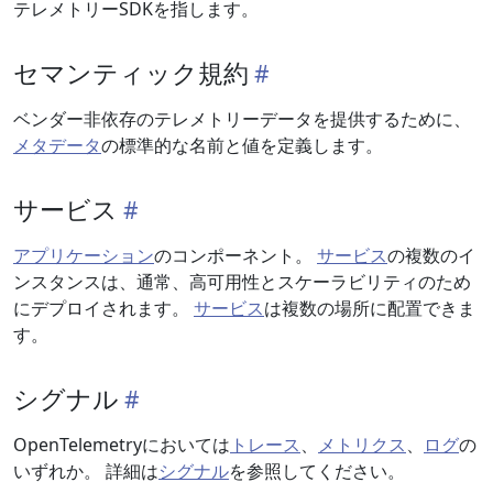
テレメトリーSDKを指します。
セマンティック規約
ベンダー非依存のテレメトリーデータを提供するために、
メタデータ
の標準的な名前と値を定義します。
サービス
アプリケーション
のコンポーネント。
サービス
の複数のイ
ンスタンスは、通常、高可用性とスケーラビリティのため
にデプロイされます。
サービス
は複数の場所に配置できま
す。
シグナル
OpenTelemetryにおいては
トレース
、
メトリクス
、
ログ
の
いずれか。 詳細は
シグナル
を参照してください。