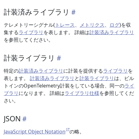
計装済みライブラリ
テレメトリーシグナル(
トレース
、
メトリクス
、
ログ
)を収
集する
ライブラリ
を表します。 詳細は
計装済みライブラリ
を参照してください。
計装ライブラリ
特定の
計装済みライブラリ
に計装を提供する
ライブラリ
を
表します。
計装済みライブラリ
と
計装ライブラリ
は、ビル
トインのOpenTelemetry計装をしている場合、同一の
ライ
ブラリ
になります。 詳細は
ライブラリ仕様
を参照してくだ
さい。
JSON
JavaScript Object Notation
の略。