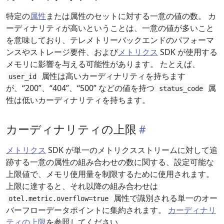
特定の
属性
または属性のセットに対する一意の値の数。 カ
ーディナリティが高いということは、一意の値が多いこと
を意味しており、テレメトリーバックエンドのパフォーマ
ンスやストレージ要件、および
メトリクス
SDK が使用する
メモリに影響を与える可能性があります。 たとえば、
属性は高いカーディナリティを持ちます
user_id
が、“200”、“404”、“500” などの値を持つ
属
status_code
性は低いカーディナリティを持ちます。
カーディナリティの上限
メトリクス
SDK が単一のメトリクスストリームに対して追
跡する一意の属性の組み合わせの数に関する、設定可能な
上限値で、メモリ使用量を制限するために使用されます。
上限に達すると、それ以降の組み合わせは
属性で識別される単一のオー
otel.metric.overflow=true
バーフローデータポイントに集約されます。
カーディナリ
ティの上限
を参照してください。