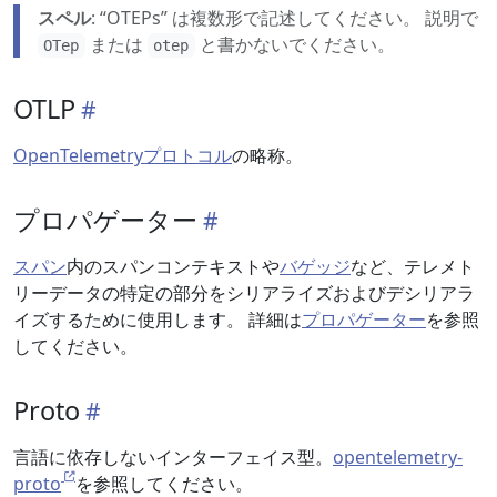
スペル
: “OTEPs” は複数形で記述してください。 説明で
または
と書かないでください。
OTep
otep
OTLP
OpenTelemetryプロトコル
の略称。
プロパゲーター
スパン
内のスパンコンテキストや
バゲッジ
など、テレメト
リーデータの特定の部分をシリアライズおよびデシリアラ
イズするために使用します。 詳細は
プロパゲーター
を参照
してください。
Proto
言語に依存しないインターフェイス型。
opentelemetry-
proto
を参照してください。