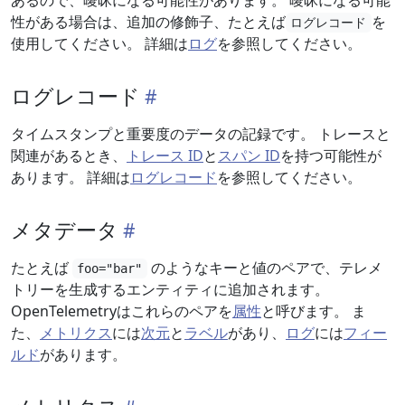
あるので、曖昧になる可能性があります。 曖昧になる可能
性がある場合は、追加の修飾子、たとえば
を
ログレコード
使用してください。 詳細は
ログ
を参照してください。
ログレコード
タイムスタンプと重要度のデータの記録です。 トレースと
関連があるとき、
トレース ID
と
スパン ID
を持つ可能性が
あります。 詳細は
ログレコード
を参照してください。
メタデータ
たとえば
のようなキーと値のペアで、テレメ
foo="bar"
トリーを生成するエンティティに追加されます。
OpenTelemetryはこれらのペアを
属性
と呼びます。 ま
た、
メトリクス
には
次元
と
ラベル
があり、
ログ
には
フィー
ルド
があります。