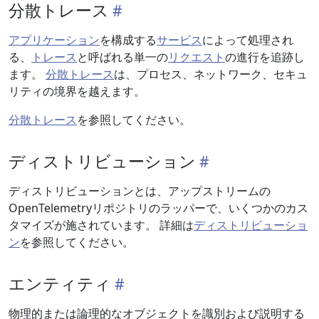
分散トレース
アプリケーション
を構成する
サービス
によって処理され
る、
トレース
と呼ばれる単一の
リクエスト
の進行を追跡し
ます。
分散トレース
は、プロセス、ネットワーク、セキュ
リティの境界を越えます。
分散トレース
を参照してください。
ディストリビューション
ディストリビューションとは、アップストリームの
OpenTelemetryリポジトリのラッパーで、いくつかのカス
タマイズが施されています。 詳細は
ディストリビューショ
ン
を参照してください。
エンティティ
物理的または論理的なオブジェクトを識別および説明する