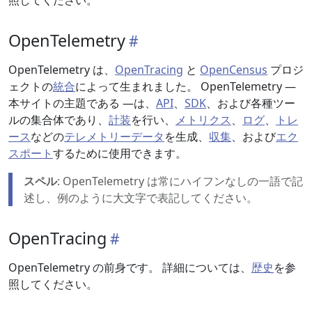
照してください。
OpenTelemetry
OpenTelemetry は、
OpenTracing
と
OpenCensus
プロジ
ェクトの
統合
によって生まれました。 OpenTelemetry —
本サイトの主題である —は、
API
、
SDK
、および各種ツー
ルの集合体であり、
計装
を行い、
メトリクス
、
ログ
、
トレ
ース
などの
テレメトリーデータ
を生成、
収集
、および
エク
スポート
するために使用できます。
スペル
: OpenTelemetry は常にハイフンなしの一語で記
述し、例のように大文字で表記してください。
OpenTracing
OpenTelemetry の前身です。 詳細については、
歴史
を参
照してください。