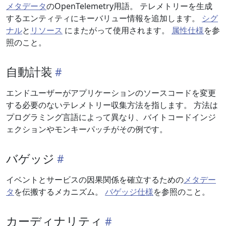
メタデータ
のOpenTelemetry用語。 テレメトリーを生成
するエンティティにキーバリュー情報を追加します。
シグ
ナル
と
リソース
にまたがって使用されます。
属性仕様
を参
照のこと。
自動計装
エンドユーザーがアプリケーションのソースコードを変更
する必要のないテレメトリー収集方法を指します。 方法は
プログラミング言語によって異なり、バイトコードインジ
ェクションやモンキーパッチがその例です。
バゲッジ
イベントとサービスの因果関係を確立するための
メタデー
タ
を伝搬するメカニズム。
バゲッジ仕様
を参照のこと。
カーディナリティ