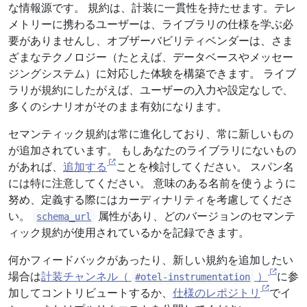
な情報源です。 規約は、計装に一貫性を持たせます。テレ
メトリーに携わるユーザーは、ライブラリの仕様を学ぶ必
要がありませんし、オブザーバビリティベンダーは、さま
ざまなテクノロジー（たとえば、データベースやメッセー
ジングシステム）に対応した体験を構築できます。 ライブ
ラリが規約にしたがえば、ユーザーの入力や設定なしで、
多くのシナリオがそのまま有効になります。
セマンティック規約は常に進化しており、常に新しいもの
が追加されています。 もしあなたのライブラリにないもの
があれば、
追加する
ことを検討してください。 スパン名
には特に注意してください。 意味のある名前を使うように
努め、定義する際にはカーディナリティを考慮してくださ
い。
属性があり、どのバージョンのセマンテ
schema_url
ィック規約が使用されているかを記録できます。
何かフィードバックがあったり、新しい規約を追加したい
場合は
計装チャンネル（
）
に参
#otel-instrumentation
加してコントリビュートするか、
仕様のレポジトリ
でイ