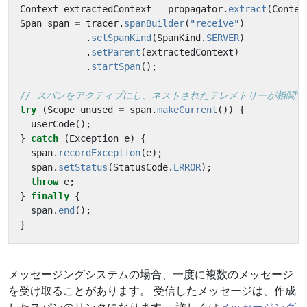
Context
extractedContext
=
propagator
.
extract
(
Contex
Span
span
=
tracer
.
spanBuilder
(
"receive"
)
.
setSpanKind
(
SpanKind
.
SERVER
)
.
setParent
(
extractedContext
)
.
startSpan
();
// スパンをアクティブにし、ネストされたテレメトリーが相関す
try
(
Scope
unused
=
span
.
makeCurrent
())
{
userCode
();
}
catch
(
Exception
e
)
{
span
.
recordException
(
e
);
span
.
setStatus
(
StatusCode
.
ERROR
);
throw
e
;
}
finally
{
span
.
end
();
}
メッセージングシステムの場合、一度に複数のメッセージ
を受け取ることがあります。 受信したメッセージは、作成