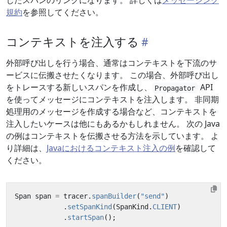
したスパンのリンクになります。 詳しくは
メッセージング
規約
を参照してください。
コンテキストを注入する
外部呼び出しを行う場合、通常はコンテキストを下流のサ
ービスに伝搬させたくなります。 この場合、外部呼び出し
をトレースする新しいスパンを作成し、
API
Propagator
を使ってメッセージにコンテキストを注入します。 非同期
処理用のメッセージを作成する場合など、コンテキストを
注入したいケースは他にもあるかもしれません。 次の Java
の例はコンテキストを伝搬させる方法を示しています。 よ
り詳細は、
Javaにおけるコンテキスト注入の例
を確認して
ください。
Span
span
=
tracer
.
spanBuilder
(
"send"
)
.
setSpanKind
(
SpanKind
.
CLIENT
)
.
startSpan
();