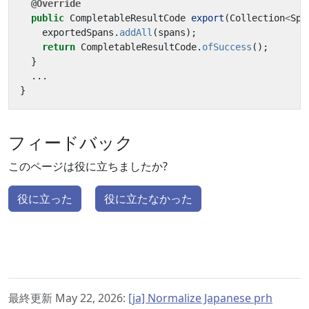
@Override
public
CompletableResultCode
export
(
Collection
<
Spa
exportedSpans
.
addAll
(
spans
);
return
CompletableResultCode
.
ofSuccess
();
}
...
}
フィードバック
このページは役に立ちましたか?
役に立った
役に立たなかった
最終更新 May 22, 2026:
[ja] Normalize Japanese prh