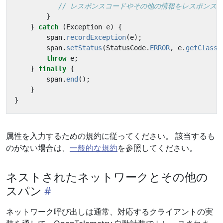
// レスポンスコードやその他の情報をレスポンス
}
}
catch
(
Exception
e
)
{
span
.
recordException
(
e
);
span
.
setStatus
(
StatusCode
.
ERROR
,
e
.
getClass
(
throw
e
;
}
finally
{
span
.
end
();
}
}
属性を入力するための規約に従ってください。 該当するも
のがない場合は、
一般的な規約
を参照してください。
ネストされたネットワークとその他の
スパン
ネットワーク呼び出しは通常、対応するクライアントの実