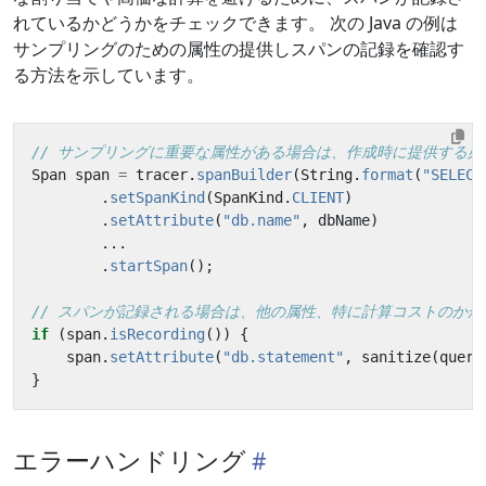
れているかどうかをチェックできます。 次の Java の例は
サンプリングのための属性の提供しスパンの記録を確認す
る方法を示しています。
// サンプリングに重要な属性がある場合は、作成時に提供する必
Span
span
=
tracer
.
spanBuilder
(
String
.
format
(
"SELECT
.
setSpanKind
(
SpanKind
.
CLIENT
)
.
setAttribute
(
"db.name"
,
dbName
)
...
.
startSpan
();
// スパンが記録される場合は、他の属性、特に計算コストのか
if
(
span
.
isRecording
())
{
span
.
setAttribute
(
"db.statement"
,
sanitize
(
query
}
エラーハンドリング