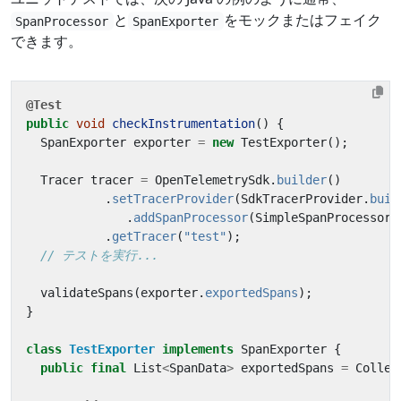
と
をモックまたはフェイク
SpanProcessor
SpanExporter
できます。
@Test
public
void
checkInstrumentation
()
{
SpanExporter
exporter
=
new
TestExporter
();
Tracer
tracer
=
OpenTelemetrySdk
.
builder
()
.
setTracerProvider
(
SdkTracerProvider
.
buil
.
addSpanProcessor
(
SimpleSpanProcessor
.
.
getTracer
(
"test"
);
// テストを実行...
validateSpans
(
exporter
.
exportedSpans
);
}
class
TestExporter
implements
SpanExporter
{
public
final
List
<
SpanData
>
exportedSpans
=
Collec