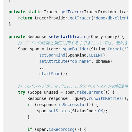
private
static
Tracer
getTracer
(
TracerProvider
trace
return
tracerProvider
.
getTracer
(
"demo-db-client"
}
private
Response
selectWithTracing
(
Query
query
)
{
// スパンの名前と属性に関する手引きについては、規約を
Span
span
=
tracer
.
spanBuilder
(
String
.
format
(
"SE
.
setSpanKind
(
SpanKind
.
CLIENT
)
.
setAttribute
(
"db.name"
,
dbName
)
...
.
startSpan
();
// スパンをアクティブにし、ログとネストスパンの関連付
try
(
Scope
unused
=
span
.
makeCurrent
())
{
Response
response
=
query
.
runWithRetries
();
if
(
response
.
isSuccessful
())
{
span
.
setStatus
(
StatusCode
.
OK
);
}
if
(
span
.
isRecording
())
{