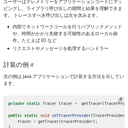
ユーザーはテレメトリーをアプリケーションコードにマッ
ピングし、ライブラリ呼び出しの期間と結果を理解できま
す。 トレースすべき呼び出しは次を含みます。
内部でネットワークコールを行うパブリックメソッド
や、時間がかかり失敗する可能性のあるローカル操
作。たとえば IO など
リクエストやメッセージを処理するハンドラー
計装の例
次の例は Java アプリケーションで計装する方法を示してい
ます。
private
static
Tracer
tracer
=
getTracer
(
TracerProv
public
static
void
setTracerProvider
(
TracerProvider
tracer
=
getTracer
(
tracerProvider
);
}