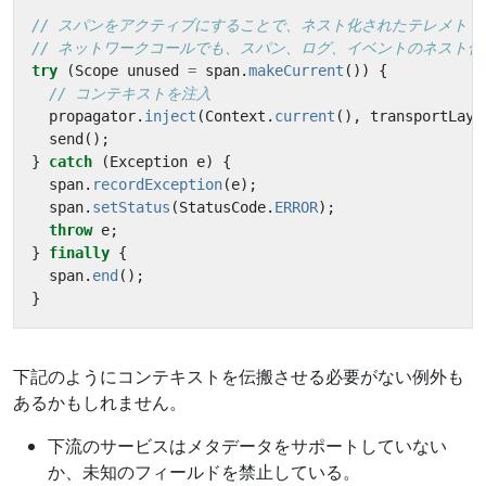
// スパンをアクティブにすることで、ネスト化されたテレメトリ
// ネットワークコールでも、スパン、ログ、イベントのネスト
try
(
Scope
unused
=
span
.
makeCurrent
())
{
// コンテキストを注入
propagator
.
inject
(
Context
.
current
(),
transportLaye
send
();
}
catch
(
Exception
e
)
{
span
.
recordException
(
e
);
span
.
setStatus
(
StatusCode
.
ERROR
);
throw
e
;
}
finally
{
span
.
end
();
}
下記のようにコンテキストを伝搬させる必要がない例外も
あるかもしれません。
下流のサービスはメタデータをサポートしていない
か、未知のフィールドを禁止している。