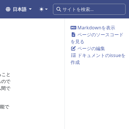
日本語
Markdownを表示
ページのソースコード
を見る
ページの編集
ドキュメントのissueを
作成
ること
もので
ム間で
能で