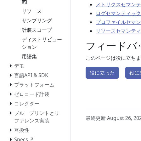
約
メトリクスセマンテ
リソース
ログセマンティック
サンプリング
プロファイルセマン
計装スコープ
リソースセマンティ
ディストリビュー
フィードバ
ション
用語集
このページは役に立ちま
デモ
役に立った
役に
言語API & SDK
プラットフォーム
ゼロコード計装
コレクター
ブループリントとリ
最終更新 August 26, 20
ファレンス実装
互換性
Specs ↗