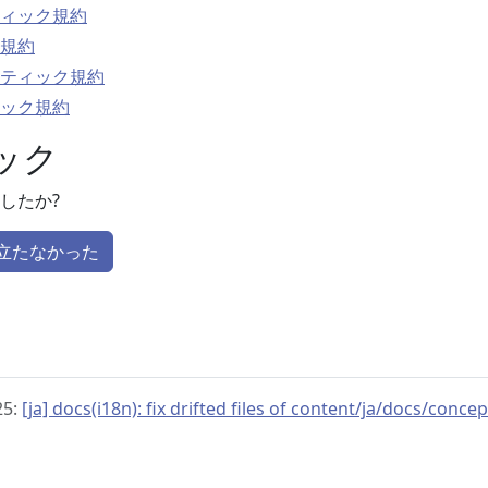
ィック規約
規約
ティック規約
ック規約
ック
したか?
立たなかった
25:
[ja] docs(i18n): fix drifted files of content/ja/docs/conce