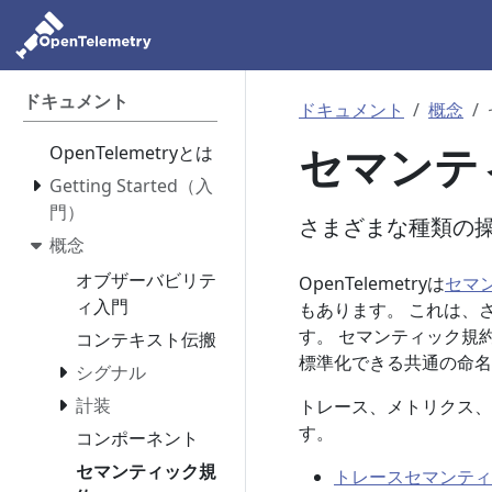
ドキュメント
ドキュメント
概念
セマンテ
OpenTelemetryとは
Getting Started（入
門）
さまざまな種類の
概念
オブザーバビリテ
OpenTelemetryは
セマ
ィ入門
もあります。 これは、
す。 セマンティック規
コンテキスト伝搬
標準化できる共通の命名
シグナル
計装
トレース、メトリクス、
す。
コンポーネント
セマンティック規
トレースセマンティ