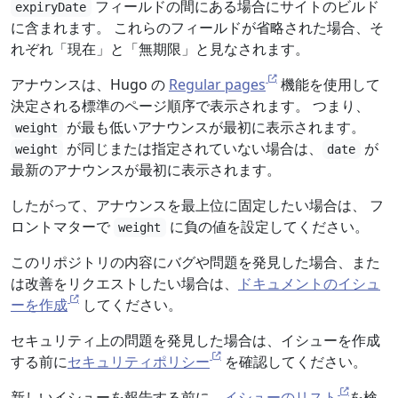
フィールドの間にある場合にサイトのビルド
expiryDate
に含まれます。 これらのフィールドが省略された場合、そ
れぞれ「現在」と「無期限」と見なされます。
アナウンスは、Hugo の
Regular pages
機能を使用して
決定される標準のページ順序で表示されます。 つまり、
が最も低いアナウンスが最初に表示されます。
weight
が同じまたは指定されていない場合は、
が
weight
date
最新のアナウンスが最初に表示されます。
したがって、アナウンスを最上位に固定したい場合は、 フ
ロントマターで
に負の値を設定してください。
weight
このリポジトリの内容にバグや問題を発見した場合、また
は改善をリクエストしたい場合は、
ドキュメントのイシュ
ーを作成
してください。
セキュリティ上の問題を発見した場合は、イシューを作成
する前に
セキュリティポリシー
を確認してください。
新しいイシューを報告する前に、
イシューのリスト
を検