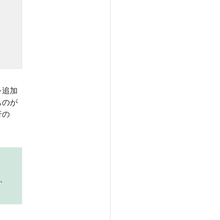
を追加
ものが
行の
、