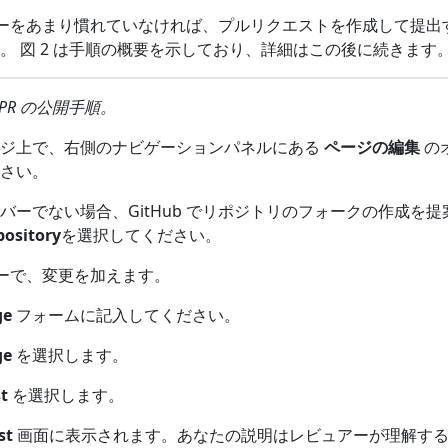
フローをあまり慣れていなければ、プルリクエストを作成して提出
。 図 2 は手順の概要を示しており、詳細はこの後に続きます
た PR の公開手順。
ージ上で、右側のナビゲーションパネルにある
ページの編集
の
さい。
バーでない場合、GitHub でリポジトリのフォークの作成を提
pository
を選択してください。
ィターで、変更を加えます。
ge
フォームに記入してください。
ge
を選択します。
t
を選択します。
st
画面に表示されます。あなたの説明はレビュアーが理解す