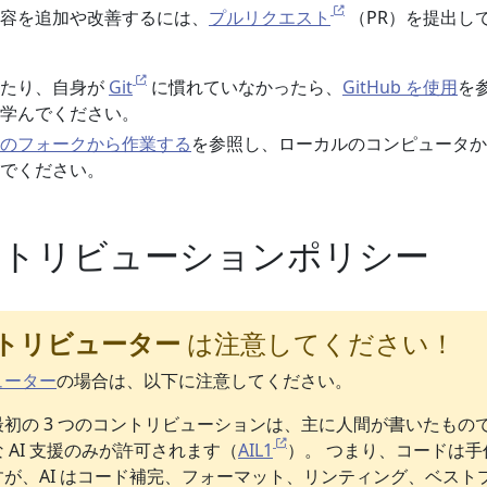
容を追加や改善するには、
プルリクエスト
（PR）を提出し
ったり、自身が
Git
に慣れていなかったら、
GitHub を使用
を
学んでください。
のフォークから作業する
を参照し、ローカルのコンピュータか
でください。
コントリビューションポリシー
トリビューター
は注意してください！
ューター
の場合は、以下に注意してください。
初の 3 つのコントリビューションは、主に人間が書いたもの
 AI 支援のみが許可されます（
AIL1
）。 つまり、コードは手
が、AI はコード補完、フォーマット、リンティング、ベスト