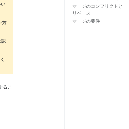
書い
マージのコンフリクトと
リベース
マージの要件
ン方
承認
なく
。
するこ