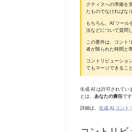
クティスへの準拠を支
たものでなければなり
もちろん、AI ツー
法などについて質問
この要件は、コント
者が限られた時間と
コントリビューション
てもマージできるこ
生成 AI は許可されて
とは、
あなたの責任
です
詳細は、
生成 AI コン
コントリビ