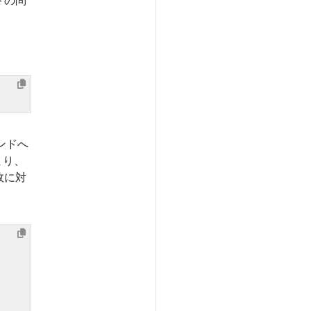
トの問
マンドへ
まり、
敗に対