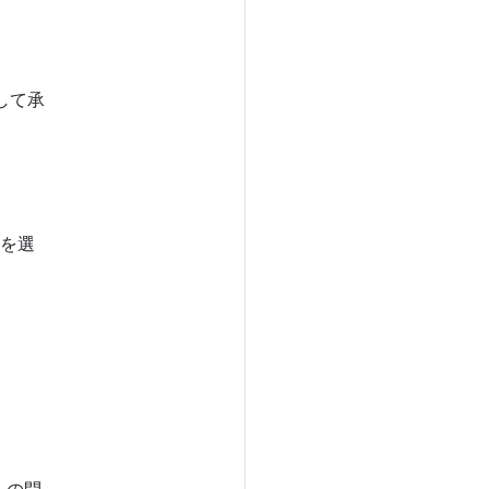
して承
を選