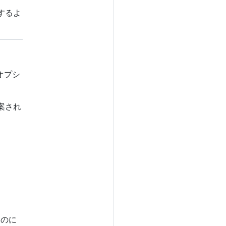
するよ
。
オプシ
案され
るのに