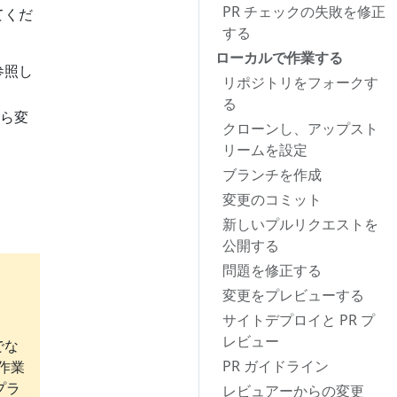
PR チェックの失敗を修正
てくだ
する
ローカルで作業する
参照し
リポジトリをフォークす
る
ら変
クローンし、アップスト
リームを設定
ブランチを作成
変更のコミット
新しいプルリクエストを
公開する
問題を修正する
変更をプレビューする
サイトデプロイと PR プ
レビュー
でな
PR ガイドライン
作業
プラ
レビュアーからの変更