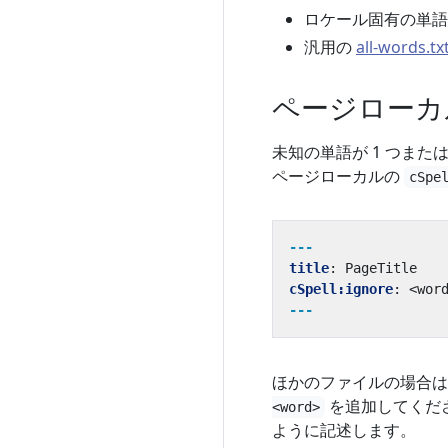
ロケール固有の単語
汎用の
all-words.tx
ページロー
未知の単語が 1 つま
ページローカルの
cSpe
---
title
:
PageTitle
cSpell:ignore
:
<wor
---
ほかのファイルの場合
を追加してくだ
<word>
ように記述します。