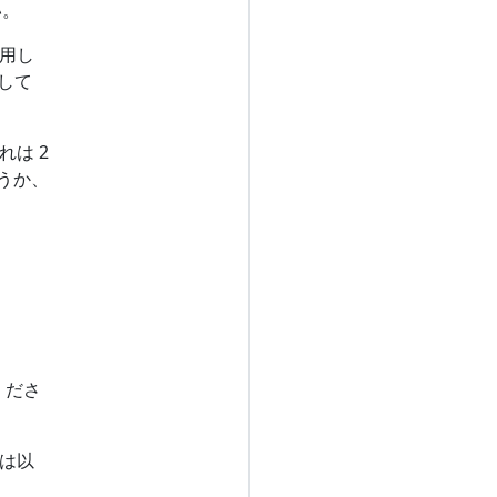
い。
用し
して
は 2
うか、
くださ
細は以