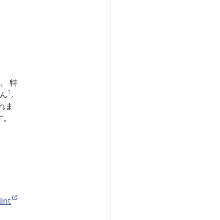
。
。 特
1
せん
。
れま
す。
int