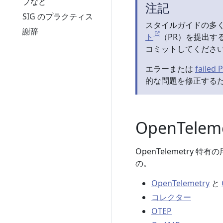
プなど
注記
SIG のプラクティス
スタイルガイドの多
謝辞
ト
（PR）を提出す
コミットしてくださ
エラーまたは
failed 
的な問題を修正する
OpenTele
OpenTelemetr
の。
OpenTelemetry
と
コレクター
OTEP