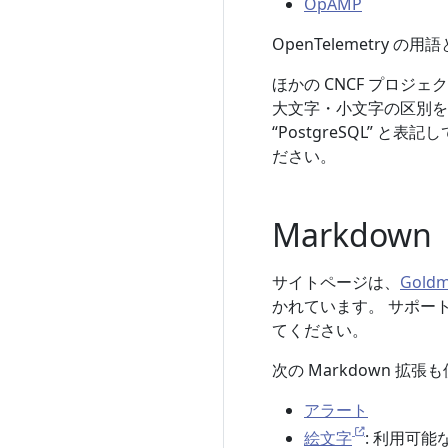
OpAMP
OpenTelemetry 
ほかの CNCF プロ
大文字・小文字の区別を正
“PostgreSQL” と
ださい。
Markdown
サイトページは、
Goldm
かれています。 サポート
てください。
次の Markdown 拡
アラート
絵文字
: 利用可