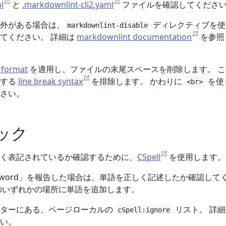
l
と
.markdownlint-cli2.yaml
ファイルを確認してくださ
外がある場合は、
ディレクティブを使
markdownlint-disable
てください。 詳細は
markdownlint documentation
を参照
e format
を適用し、ファイルの末尾スペースを削除します。 これ
用する
line break syntax
を排除します。 かわりに
を使
<br>
さい。
ック
く表記されているか確認するために、
CSpell
を使用します。
n word」を報告した場合は、単語を正しく記述したか確認して
のいずれかの場所に単語を追加します。
マターにある、ページローカルの
リスト。 詳
cSpell:ignore
い。