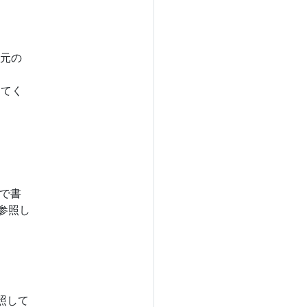
、元の
てく
文で書
参照し
照して