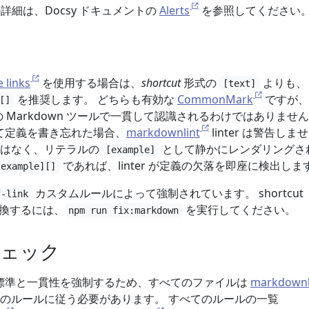
 構文の詳細は、Docsy ドキュメントの
Alerts
を参照してください
 links
を使用する場合は、
shortcut
形式の
よりも、
[text]
を推奨します。 どちらも有効な
CommonMark
ですが、
[]
べての Markdown ツールで一貫して認識されるわけではありません
て定義を書き忘れた場合、
markdownlint
linter は警告しま
ではなく、リテラルの
として静かにレンダリングさ
[example]
であれば、linter が定義の欠落を即座に検出しま
[example][]
カスタムルールによって強制されています。 shortcut
f-link
に変換するには、
を実行してください。
npm run fix:markdown
 チェック
ルの標準と一貫性を強制するため、すべてのファイルは
markdownl
のルールに従う必要があります。 すべてのルールの一覧