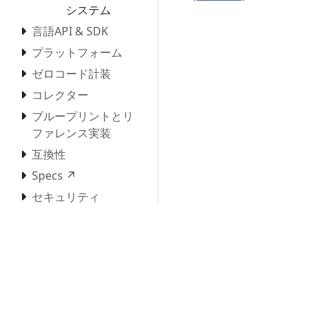
システム
言語API & SDK
プラットフォーム
ゼロコード計装
コレクター
ブループリントとリ
ファレンス実装
互換性
Specs ↗
セキュリティ
コントリビューショ
ン