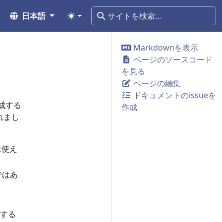
日本語
Markdownを表示
ページのソースコード
を見る
ページの編集
ドキュメントのissueを
生成する
作成
れまし
に使え
ではあ
する