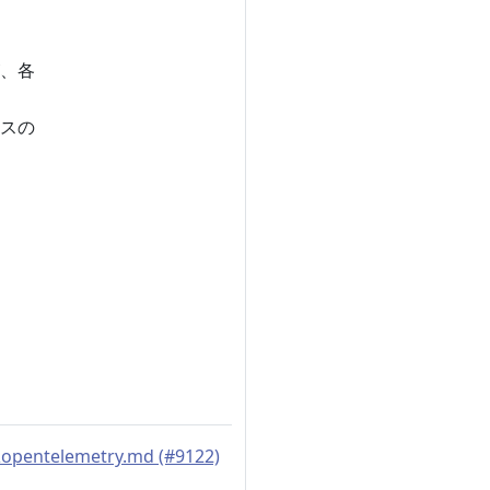
、各
スの
&opentelemetry.md (#9122)