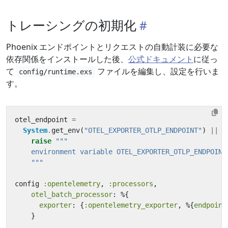
トレーシングの初期化
Phoenix エンドポイントとリクエストの自動計装に必要な
依存関係をインストールした後、
公式ドキュメント
に従っ
て
ファイルを編集し、設定を行いま
config/runtime.exs
す。
otel_endpoint
=
System
.
get_env
(
"OTEL_EXPORTER_OTLP_ENDPOINT"
)
||
raise
    """
config
:opentelemetry
,
:processors
,
otel_batch_processor
:
%{
exporter
:
{
:opentelemetry_exporter
,
%{
endpoint
}