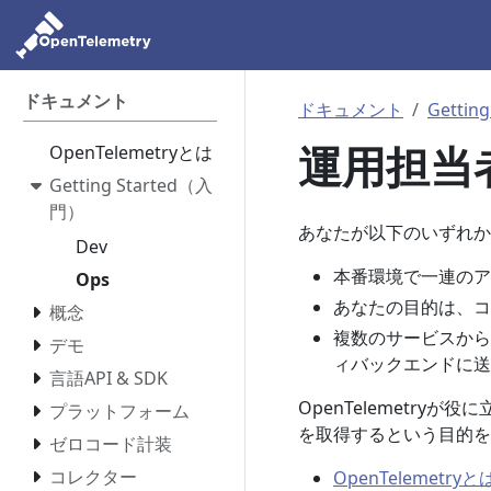
ドキュメント
ドキュメント
Gettin
運用担当
OpenTelemetryとは
Getting Started（入
門）
あなたが以下のいずれか
Dev
本番環境で一連のア
Ops
あなたの目的は、コ
概念
複数のサービスから
デモ
ィバックエンドに送
言語API & SDK
OpenTelemetr
プラットフォーム
を取得するという目的を
ゼロコード計装
コレクター
OpenTelemetryと