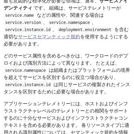
最も意図的な標準化が必要な領域は、通常、
サービスアイ
デンティティ
です。 組織は、サービステレメトリーが
などの属性や、関連する場合は
service.name
、
、
service.version
service.namespace
、
を含む
service.instance.id
deployment.environment
適切な
サービスセマンティック規約
を使用するようにする
必要があります。
どのサービス属性を含めるべきかは、ワークロードのデプ
ロイおよび識別方法によって異なります。 たとえば、
は組織またはプラットフォームの境界
service.namespace
を超えてサービスを区別するのに役立つ場合があり、
は同じサービスの複製されたインス
service.instance.id
タンスを区別するために必要な場合があります。
アプリケーションテレメトリーには、ホストおよびインフ
ラストラクチャレベルのテレメトリーとの相関をサポート
するのに十分なサービスおよびインフラストラクチャコン
テキストを含める必要があります。 各リソースタイプに適
用される識別属性については、セマンティック規約を情報