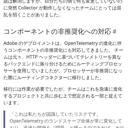
題は解消しますが、自分たちの側で何も変更していないの
に突然 Collector が動作しなくなったチームにとっては混
乱を招くことがありました。
コンポーネントの非推奨化への対応
Adobe のデプロイメントは、OpenTelemetry の進化に伴
うコンポーネントの非推奨化にも対応してきました。 チー
ムは元々、HTTP ヘッダーに基づいてテレメトリーを異な
るバックエンドに振り分けるためにルーティングプロセッ
サーを使用していましたが、プロセッサーが非推奨になっ
た際にルーティングコネクターに移行しました。
移行には作業が必要でしたが、チームはこれを急速に進化
するプロジェクトと共に歩む上で想定される一部と捉えて
います。
「これは私たちが認識していたリスクです。
OpenTelemetry のランドスケープ全体が常に変化して
おり、迅速な開発を『問題』と呼べるのであれば、その