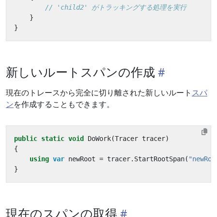
// 'child2' がトラッキングする処理を実行
}
}
新しいルートスパンの作成
現在のトレースから完全に切り離された新しいルート
スパ
ン
を作成することもできます。
public
static
void
DoWork
(
Tracer
tracer
)
{
using
var
newRoot
=
tracer
.
StartRootSpan
(
"newRoo
}
現在のスパンの取得