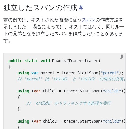
独立したスパンの作成
前の例では、ネストされた階層に従う
スパン
の作成方法を
示しました。 場合によっては、ネストではなく、同じルー
トの兄弟となる独立したスパンを作成したいことがありま
す。
public
static
void
DoWork
(
Tracer
tracer
)
{
using
var
parent
=
tracer
.
StartSpan
(
"parent"
);
// 'parent' は 'child1' と 'child2' の両方の
using
(
var
child1
=
tracer
.
StartSpan
(
"child1"
))
{
// 'child1' がトラッキングする処理を実行
}
using
(
var
child2
=
tracer
.
StartSpan
(
"child2"
))
{