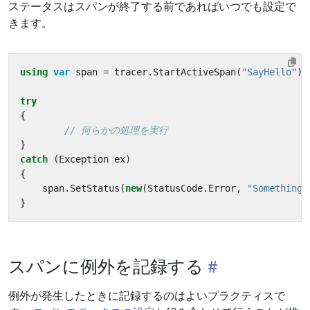
ステータスはスパンが終了する前であればいつでも設定で
きます。
using
var
span
=
tracer
.
StartActiveSpan
(
"SayHello"
);
try
{
// 何らかの処理を実行
}
catch
(
Exception
ex
)
{
span
.
SetStatus
(
new
(
StatusCode
.
Error
,
"Something 
}
スパンに例外を記録する
例外が発生したときに記録するのはよいプラクティスで