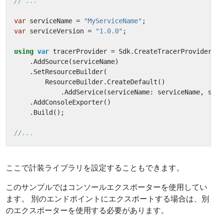
// ...
var
serviceName
=
"MyServiceName"
;
var
serviceVersion
=
"1.0.0"
;
using
var
tracerProvider
=
Sdk
.
CreateTracerProviderB
.
AddSource
(
serviceName
)
.
SetResourceBuilder
(
ResourceBuilder
.
CreateDefault
()
.
AddService
(
serviceName
:
serviceName
,
se
.
AddConsoleExporter
()
.
Build
();
//...
ここで計装ライブラリを設定することもできます。
このサンプルではコンソールエクスポーターを使用してい
ます。 別のエンドポイントにエクスポートする場合は、別
のエクスポーターを使用する必要があります。