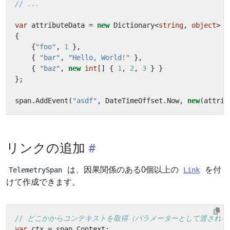
// ...
var
attributeData
=
new
Dictionary
<
string
,
object
>
{
{
"foo"
,
1
},
{
"bar"
,
"Hello, World!"
},
{
"baz"
,
new
int
[]
{
1
,
2
,
3
}
}
};
span
.
AddEvent
(
"asdf"
,
DateTimeOffset
.
Now
,
new
(
attrib
リンクの追加
は、因果関係のある0個以上の
を付
TelemetrySpan
Link
けて作成できます。
// どこかからコンテキストを取得（パラメーターとして渡される
var
ctx
=
span
.
Context
;