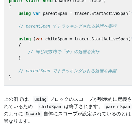
public
static
void
DoWork
(
Tracer
tracer
)
{
using
var
parentSpan
=
tracer
.
StartActiveSpan
(
"p
// parentSpan でトラッキングされる処理を実行
using
(
var
childSpan
=
tracer
.
StartActiveSpan
(
"c
{
// 同じ関数内で「子」の処理を実行
}
// parentSpan でトラッキングされる処理を再開
}
上の例では、
ブロックのスコープが明示的に定義さ
using
れているため、
は終了されます。
childSpan
parentSpan
のように
自体にスコープが設定されているのとは
DoWork
異なります。