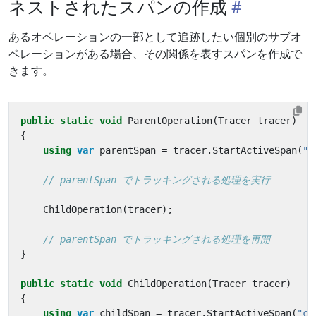
ネストされたスパンの作成
あるオペレーションの一部として追跡したい個別のサブオ
ペレーションがある場合、その関係を表すスパンを作成で
きます。
public
static
void
ParentOperation
(
Tracer
tracer
)
{
using
var
parentSpan
=
tracer
.
StartActiveSpan
(
"p
// parentSpan でトラッキングされる処理を実行
ChildOperation
(
tracer
);
// parentSpan でトラッキングされる処理を再開
}
public
static
void
ChildOperation
(
Tracer
tracer
)
{
using
var
childSpan
=
tracer
.
StartActiveSpan
(
"ch