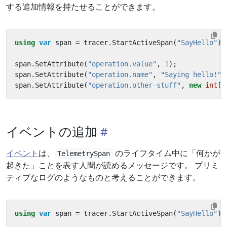
する追加情報を持たせることができます。
using
var
span
=
tracer
.
StartActiveSpan
(
"SayHello"
);
span
.
SetAttribute
(
"operation.value"
,
1
);
span
.
SetAttribute
(
"operation.name"
,
"Saying hello!"
)
span
.
SetAttribute
(
"operation.other-stuff"
,
new
int
[]
イベントの追加
イベント
は、
のライフタイム中に「何かが
TelemetrySpan
起きた」ことを表す人間が読めるメッセージです。 プリミ
ティブなログのようなものと考えることができます。
using
var
span
=
tracer
.
StartActiveSpan
(
"SayHello"
);