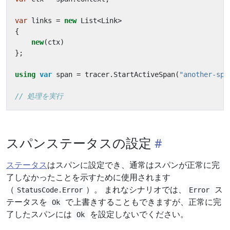
var
links
=
new
List
<
Link
>
{
new
(
ctx
)
};
using
var
span
=
tracer
.
StartActiveSpan
(
"another-spa
// 処理を実行
スパンステータスの設定
ステータス
はスパンに設定でき、通常はスパンが正常に完
了しなかったことを示すために使用されます
（
）。 まれなシナリオでは、
ス
StatusCode.Error
Error
テータスを
で上書きすることもできますが、正常に完
Ok
了したスパンには
を設定しないでください。
Ok