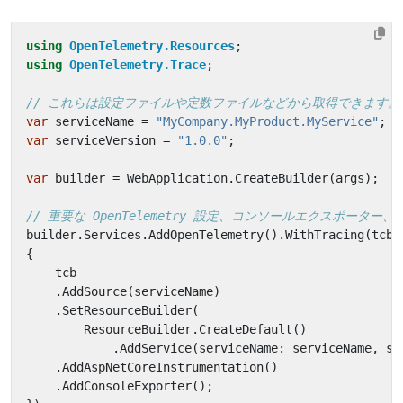
using
OpenTelemetry.Resources
;
using
OpenTelemetry.Trace
;
// これらは設定ファイルや定数ファイルなどから取得できます。
var
serviceName
=
"MyCompany.MyProduct.MyService"
;
var
serviceVersion
=
"1.0.0"
;
var
builder
=
WebApplication
.
CreateBuilder
(
args
);
// 重要な OpenTelemetry 設定、コンソールエクスポータ
builder
.
Services
.
AddOpenTelemetry
().
WithTracing
(
tcb
{
tcb
.
AddSource
(
serviceName
)
.
SetResourceBuilder
(
ResourceBuilder
.
CreateDefault
()
.
AddService
(
serviceName
:
serviceName
,
se
.
AddAspNetCoreInstrumentation
()
.
AddConsoleExporter
();