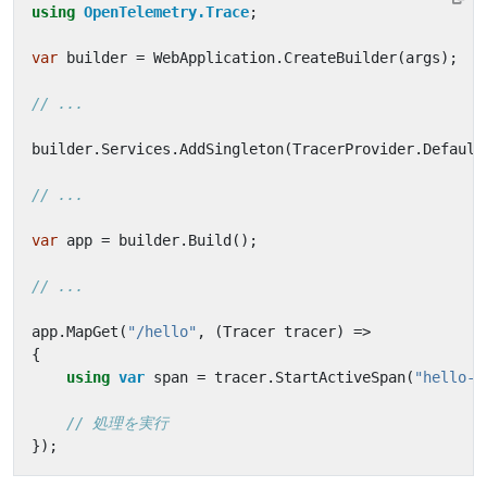
using
OpenTelemetry.Trace
;
var
builder
=
WebApplication
.
CreateBuilder
(
args
);
// ...
builder
.
Services
.
AddSingleton
(
TracerProvider
.
Default
// ...
var
app
=
builder
.
Build
();
// ...
app
.
MapGet
(
"/hello"
,
(
Tracer
tracer
)
=>
{
using
var
span
=
tracer
.
StartActiveSpan
(
"hello-s
// 処理を実行
});