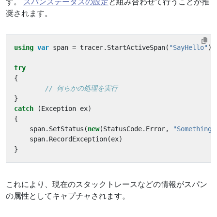
す。
スパンステータスの設定
と組み合わせて行うことが推
奨されます。
using
var
span
=
tracer
.
StartActiveSpan
(
"SayHello"
);
try
{
// 何らかの処理を実行
}
catch
(
Exception
ex
)
{
span
.
SetStatus
(
new
(
StatusCode
.
Error
,
"Something 
span
.
RecordException
(
ex
)
}
これにより、現在のスタックトレースなどの情報がスパン
の属性としてキャプチャされます。