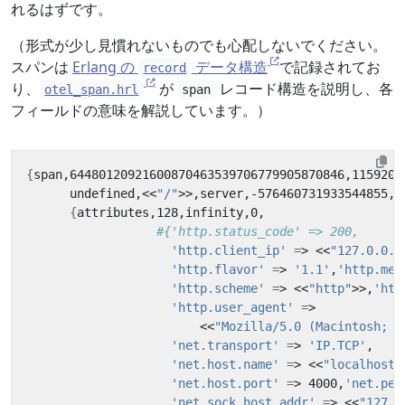
れるはずです。
（形式が少し見慣れないものでも心配しないでください。
スパンは
Erlang の
データ構造
で記録されてお
record
り、
が
レコード構造を説明し、各
otel_span.hrl
span
フィールドの意味を解説しています。）
{
span,64480120921600870463539706779905870846,1159200
      undefined,<<
"/"
{
#{'http.status_code' => 200,
'http.client_ip'
=
> <<
"127.0.0.1
'http.flavor'
=
> 
'1.1'
,
'http.met
'http.scheme'
=
> <<
"http"
>>,
'htt
'http.user_agent'
=
                        <<
"Mozilla/5.0 (Macintosh; I
'net.transport'
=
> 
'IP.TCP'
'net.host.name'
=
> <<
"localhost"
'net.host.port'
=
> 4000,
'net.pee
'net.sock.host.addr'
=
> <<
"127.0