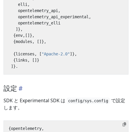
elli
,
opentelemetry_api
,
opentelemetry_api_experimental
,
opentelemetry_elli
]},
{
env
,[]},
{
modules
,
[]},
{
licenses
,
[
"Apache-2.0"
]},
{
links
,
[]}
]}.
設定
SDK と Experimental SDK は
で設定
config/sys.config
します。
{
opentelemetry
,