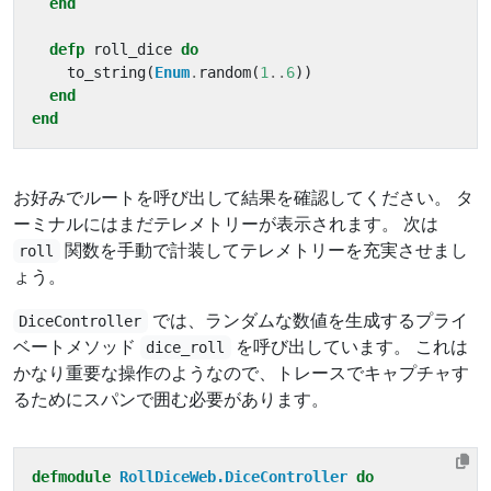
end
defp
roll_dice
do
to_string
(
Enum
.
random
(
1
..
6
))
end
end
お好みでルートを呼び出して結果を確認してください。 タ
ーミナルにはまだテレメトリーが表示されます。 次は
関数を手動で計装してテレメトリーを充実させまし
roll
ょう。
では、ランダムな数値を生成するプライ
DiceController
ベートメソッド
を呼び出しています。 これは
dice_roll
かなり重要な操作のようなので、トレースでキャプチャす
るためにスパンで囲む必要があります。
defmodule
RollDiceWeb.DiceController
do