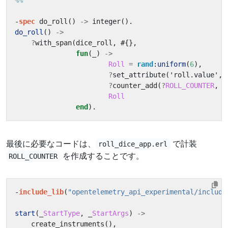
-
spec
do_roll
()
->
integer
().
do_roll
()
->
?
with_span
(
dice_roll
,
#{},
fun
(_)
->
Roll
=
rand
:
uniform
(
6
),
?
set_attribute
(
'roll.value'
,
?
counter_add
(
?
ROLL_COUNTER
,
1
Roll
end
).
最後に必要なコードは、
で計装
roll_dice_app.erl
を作成することです。
ROLL_COUNTER
-
include_lib
(
"opentelemetry_api_experimental/include
start
(_
StartType
,
_
StartArgs
)
->
create_instruments
(),