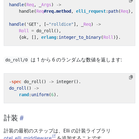
handle
(
Req
,
_
Args
)
->
handle
(
Req
#req.method
,
elli_request
:
path
(
Req
),
R
handle
(
'GET'
,
[
~
"rolldice"
],
_
Req
)
->
Roll
=
do_roll
(),
{
ok
,
[],
erlang
:
integer_to_binary
(
Roll
)}.
は 1 から 6 のランダムな数値を返します:
do_roll/0
-
spec
do_roll
()
->
integer
().
do_roll
()
->
rand
:
uniform
(
6
).
計装
計装の最初のステップは、Elli の計装ライブラリ
otel_elli_middleware
を追加することです。