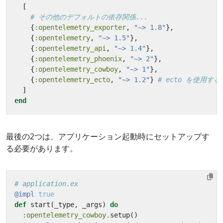
[
# その他のデフォルトの依存関係...
{
:opentelemetry_exporter
,
"~> 1.8"
},
{
:opentelemetry
,
"~> 1.5"
},
{
:opentelemetry_api
,
"~> 1.4"
},
{
:opentelemetry_phoenix
,
"~> 2"
},
{
:opentelemetry_cowboy
,
"~> 1"
},
{
:opentelemetry_ecto
,
"~> 1.2"
}
# ecto を使用す
]
end
最後の2つは、アプリケーション起動時にセットアップす
る必要があります。
# application.ex
@impl
true
def
start
(
_type
,
_args
)
do
:opentelemetry_cowboy
.
setup
()