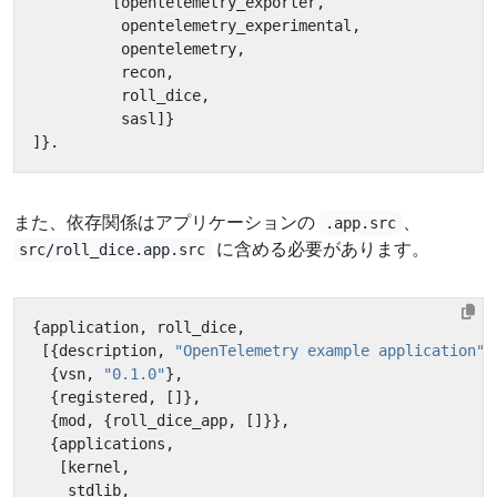
[
opentelemetry_exporter
,
opentelemetry_experimental
,
opentelemetry
,
recon
,
roll_dice
,
sasl
]}
]}.
また、依存関係はアプリケーションの
、
.app.src
に含める必要があります。
src/roll_dice.app.src
{
application
,
roll_dice
,
[{
description
,
"OpenTelemetry example application"
}
{
vsn
,
"0.1.0"
},
{
registered
,
[]},
{
mod
,
{
roll_dice_app
,
[]}},
{
applications
,
[
kernel
,
stdlib
,