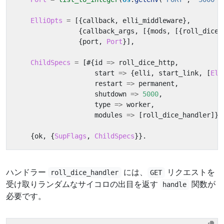
ElliOpts
=
[{
callback
,
elli_middleware
},
{
callback_args
,
[{
mods
,
[{
roll_dice_
{
port
,
Port
}],
ChildSpecs
=
[#{
id
=>
roll_dice_http
,
start
=>
{
elli
,
start_link
,
[
Ell
restart
=>
permanent
,
shutdown
=>
5000
,
type
=>
worker
,
modules
=>
[
roll_dice_handler
]}]
{
ok
,
{
SupFlags
,
ChildSpecs
}}.
ハンドラー
には、
リクエストを
roll_dice_handler
GET
受け取りランダムなサイコロの出目を返す
関数が
handle
必要です。