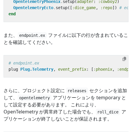
OpentelemetryPhoenix
.
setup
(
adapter
:
:cowboy2
)
OpentelemetryEcto
.
setup
([
:dice_game
,
:repo
])
# e
end
また、
ファイルに以下の行が含まれているこ
endpoint.ex
とを確認してください。
# endpoint.ex
plug
Plug.Telemetry
,
event_prefix
:
[
:phoenix
,
:endpo
さらに、プロジェクト設定に
セクションを追加
releases
して、
アプリケーションを temporary と
opentelemetry
して設定する必要があります。 これにより、
OpenTelemetry が異常終了した場合でも、
ア
roll_dice
プリケーションが終了しないことが保証されます。