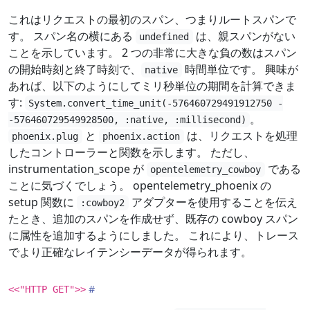
これはリクエストの最初のスパン、つまりルートスパンで
す。 スパン名の横にある
は、親スパンがない
undefined
ことを示しています。 2 つの非常に大きな負の数はスパン
の開始時刻と終了時刻で、
時間単位です。 興味が
native
あれば、以下のようにしてミリ秒単位の期間を計算できま
す:
System.convert_time_unit(-576460729491912750 -
。
-576460729549928500, :native, :millisecond)
と
は、リクエストを処理
phoenix.plug
phoenix.action
したコントローラーと関数を示します。 ただし、
instrumentation_scope が
である
opentelemetry_cowboy
ことに気づくでしょう。 opentelemetry_phoenix の
setup 関数に
アダプターを使用することを伝え
:cowboy2
たとき、追加のスパンを作成せず、既存の cowboy スパン
に属性を追加するようにしました。 これにより、トレース
でより正確なレイテンシーデータが得られます。
<<"HTTP GET">>