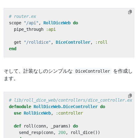
# router.ex
scope
"/api"
,
RollDiceWeb
do
pipe_through
:api
get
"/rolldice"
,
DiceController
,
:roll
end
そして、計装なしのシンプルな
を作成し
DiceController
ます。
# lib/roll_dice_web/controllers/dice_controller.ex
defmodule
RollDiceWeb.DiceController
do
use
RollDiceWeb
,
:controller
def
roll
(
conn
,
_params
)
do
send_resp
(
conn
,
200
,
roll_dice
())