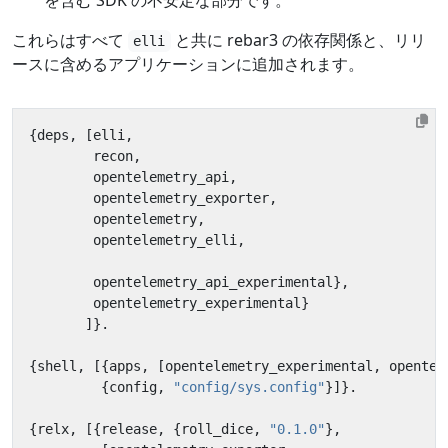
を含む SDK の不安定な部分です。
これらはすべて
と共に rebar3 の依存関係と、リリ
elli
ースに含めるアプリケーションに追加されます。
{
deps
,
[
elli
,
recon
,
opentelemetry_api
,
opentelemetry_exporter
,
opentelemetry
,
opentelemetry_elli
,
opentelemetry_api_experimental
},
opentelemetry_experimental
}
]}.
{
shell
,
[{
apps
,
[
opentelemetry_experimental
,
opentel
{
config
,
"config/sys.config"
}]}.
{
relx
,
[{
release
,
{
roll_dice
,
"0.1.0"
},