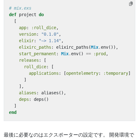
# mix.exs
def
project
do
[
app
:
:roll_dice
,
version
:
"0.1.0"
,
elixir
:
"~> 1.14"
,
elixirc_paths
:
elixirc_paths
(
Mix
.
env
()),
start_permanent
:
Mix
.
env
()
==
:prod
,
releases
:
[
roll_dice
:
[
applications
:
[
opentelemetry
:
:temporary
]
]
],
aliases
:
aliases
(),
deps
:
deps
()
]
end
最後に必要なのはエクスポーターの設定です。 開発環境で