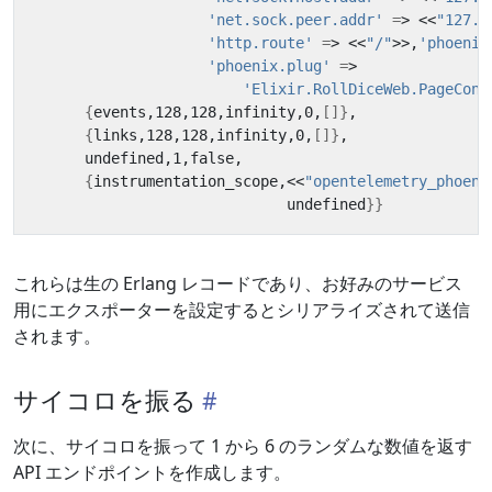
'net.sock.peer.addr'
=
> <<
"127.0
'http.route'
=
> <<
"/"
>>,
'phoenix
'phoenix.plug'
=
'Elixir.RollDiceWeb.PageCont
{
events,128,128,infinity,0,
[]}
{
links,128,128,infinity,0,
[]}
{
instrumentation_scope,<<
"opentelemetry_phoeni
                             undefined
}}
これらは生の Erlang レコードであり、お好みのサービス
用にエクスポーターを設定するとシリアライズされて送信
されます。
サイコロを振る
次に、サイコロを振って 1 から 6 のランダムな数値を返す
API エンドポイントを作成します。