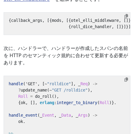
{
callback_args
,
[{
mods
,
[{
otel_elli_middleware
,
[]},
{
roll_dice_handler
,
[]}]}]}
次に、ハンドラーで、ハンドラーが作成したスパンの名前
を HTTP のセマンティック規約に合わせて更新する必要が
あります。
handle
(
'GET'
,
[
~
"rolldice"
],
_
Req
)
->
?
update_name
(
~
"GET /rolldice"
),
Roll
=
do_roll
(),
{
ok
,
[],
erlang
:
integer_to_binary
(
Roll
)}.
handle_event
(_
Event
,
_
Data
,
_
Args
)
->
ok
.