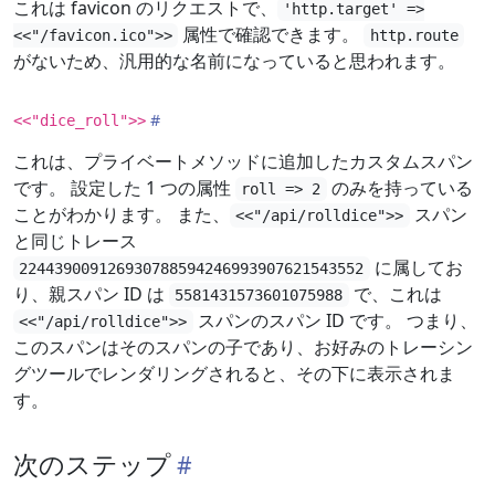
これは favicon のリクエストで、
'http.target' =>
属性で確認できます。
<<"/favicon.ico">>
http.route
がないため、汎用的な名前になっていると思われます。
<<"dice_roll">>
これは、プライベートメソッドに追加したカスタムスパン
です。 設定した 1 つの属性
のみを持っている
roll => 2
ことがわかります。 また、
スパン
<<"/api/rolldice">>
と同じトレース
に属してお
224439009126930788594246993907621543552
り、親スパン ID は
で、これは
5581431573601075988
スパンのスパン ID です。 つまり、
<<"/api/rolldice">>
このスパンはそのスパンの子であり、お好みのトレーシン
グツールでレンダリングされると、その下に表示されま
す。
次のステップ