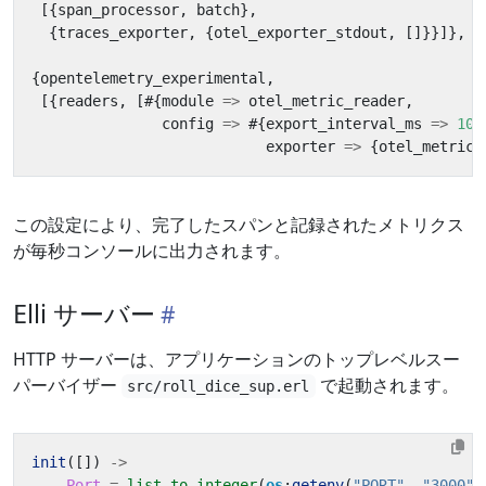
[{
span_processor
,
batch
},
{
traces_exporter
,
{
otel_exporter_stdout
,
[]}}]},
{
opentelemetry_experimental
,
[{
readers
,
[#{
module
=>
otel_metric_reader
,
config
=>
#{
export_interval_ms
=>
100
exporter
=>
{
otel_metric_
この設定により、完了したスパンと記録されたメトリクス
が毎秒コンソールに出力されます。
Elli サーバー
HTTP サーバーは、アプリケーションのトップレベルスー
パーバイザー
で起動されます。
src/roll_dice_sup.erl
init
([])
->
Port
=
list_to_integer
(
os
:
getenv
(
"PORT"
,
"3000"
)