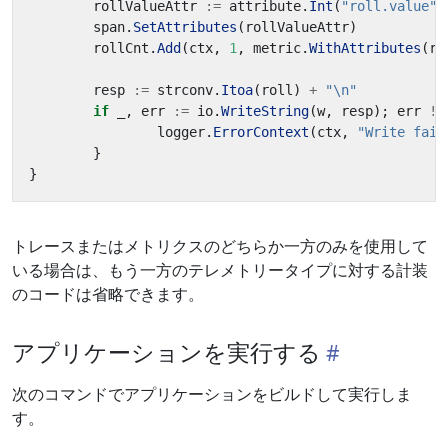
rollValueAttr
:=
attribute
.
Int
(
"roll.value"
,
span
.
SetAttributes
(
rollValueAttr
)
rollCnt
.
Add
(
ctx
,
1
,
metric
.
WithAttributes
(
ro
resp
:=
strconv
.
Itoa
(
roll
)
+
"\n"
if
_
,
err
:=
io
.
WriteString
(
w
,
resp
);
err
!=
logger
.
ErrorContext
(
ctx
,
"Write fail
}
}
トレースまたはメトリクスのどちらか一方のみを使用して
いる場合は、もう一方のテレメトリータイプに対する計装
のコードは省略できます。
アプリケーションを実行する
次のコマンドでアプリケーションをビルドして実行しま
す。