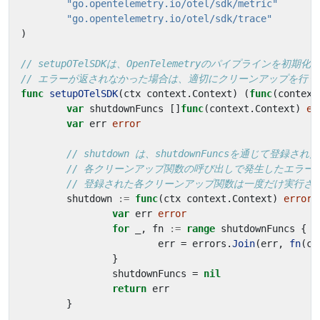
"go.opentelemetry.io/otel/sdk/metric"
"go.opentelemetry.io/otel/sdk/trace"
)
// setupOTelSDKは、OpenTelemetryのパイプラインを初期
// エラーが返されなかった場合は、適切にクリーンアップを行うた
func
setupOTelSDK
(
ctx
context
.
Context
)
(
func
(
context
var
shutdownFuncs
[]
func
(
context
.
Context
)
er
var
err
error
// shutdown は、shutdownFuncsを通じて
// 各クリーンアップ関数の呼び出しで発生したエラーは
// 登録された各クリーンアップ関数は一度だけ実行さ
shutdown
:=
func
(
ctx
context
.
Context
)
error
var
err
error
for
_
,
fn
:=
range
shutdownFuncs
{
err
=
errors
.
Join
(
err
,
fn
(
ct
}
shutdownFuncs
=
nil
return
err
}