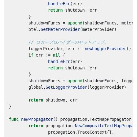
handleErr
(
err
)
return
shutdown
,
err
}
shutdownFuncs
=
append
(
shutdownFuncs
,
meterP
otel
.
SetMeterProvider
(
meterProvider
)
// ロガープロバイダーのセットアップ。
loggerProvider
,
err
:=
newLoggerProvider
()
if
err
!=
nil
{
handleErr
(
err
)
return
shutdown
,
err
}
shutdownFuncs
=
append
(
shutdownFuncs
,
logger
global
.
SetLoggerProvider
(
loggerProvider
)
return
shutdown
,
err
}
func
newPropagator
()
propagation
.
TextMapPropagator
{
return
propagation
.
NewCompositeTextMapPropag
propagation
.
TraceContext
{},