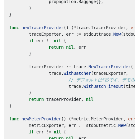
propagation
.
Baggage
{},
)
}
func
newTracerProvider
()
(
*
trace
.
TracerProvider
,
err
traceExporter
,
err
:=
stdouttrace
.
New
(
stdout
if
err
!=
nil
{
return
nil
,
err
}
tracerProvider
:=
trace
.
NewTracerProvider
(
trace
.
WithBatcher
(
traceExporter
,
// デフォルトは5秒です。デモ用
trace
.
WithBatchTimeout
(
time
.
)
return
tracerProvider
,
nil
}
func
newMeterProvider
()
(
*
metric
.
MeterProvider
,
erro
metricExporter
,
err
:=
stdoutmetric
.
New
(
stdo
if
err
!=
nil
{
return
nil
,
err