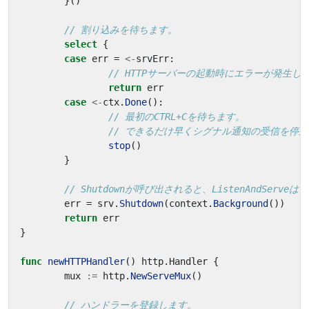
}()
// 割り込みを待ちます。
select
{
case
err
=
<-
srvErr
:
// HTTPサーバーの起動時にエラーが発生し
return
err
case
<-
ctx
.
Done
():
// 最初のCTRL+Cを待ちます。
// できるだけ早くシグナル通知の受信を停
stop
()
}
// Shutdownが呼び出されると、ListenAndServeは
err
=
srv
.
Shutdown
(
context
.
Background
())
return
err
}
func
newHTTPHandler
()
http
.
Handler
{
mux
:=
http
.
NewServeMux
()
// ハンドラーを登録します。