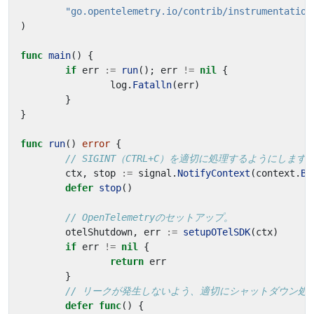
"go.opentelemetry.io/contrib/instrumentation
)
func
main
()
{
if
err
:=
run
();
err
!=
nil
{
log
.
Fatalln
(
err
)
}
}
func
run
()
error
{
// SIGINT（CTRL+C）を適切に処理するようにします
ctx
,
stop
:=
signal
.
NotifyContext
(
context
.
Ba
defer
stop
()
// OpenTelemetryのセットアップ。
otelShutdown
,
err
:=
setupOTelSDK
(
ctx
)
if
err
!=
nil
{
return
err
}
// リークが発生しないよう、適切にシャットダウン処
defer
func
()
{