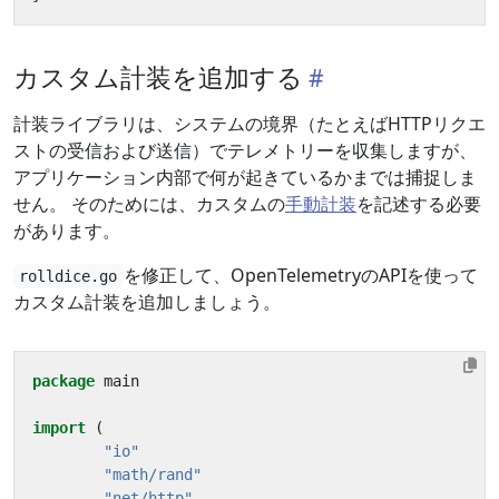
カスタム計装を追加する
計装ライブラリは、システムの境界（たとえばHTTPリクエ
ストの受信および送信）でテレメトリーを収集しますが、
アプリケーション内部で何が起きているかまでは捕捉しま
せん。 そのためには、カスタムの
手動計装
を記述する必要
があります。
を修正して、OpenTelemetryのAPIを使って
rolldice.go
カスタム計装を追加しましょう。
package
main
import
(
"io"
"math/rand"
"net/http"