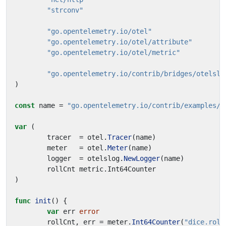
"strconv"
"go.opentelemetry.io/otel"
"go.opentelemetry.io/otel/attribute"
"go.opentelemetry.io/otel/metric"
"go.opentelemetry.io/contrib/bridges/otelslo
)
const
name
=
"go.opentelemetry.io/contrib/examples/d
var
(
tracer
=
otel
.
Tracer
(
name
)
meter
=
otel
.
Meter
(
name
)
logger
=
otelslog
.
NewLogger
(
name
)
rollCnt
metric
.
Int64Counter
)
func
init
()
{
var
err
error
rollCnt
,
err
=
meter
.
Int64Counter
(
"dice.roll