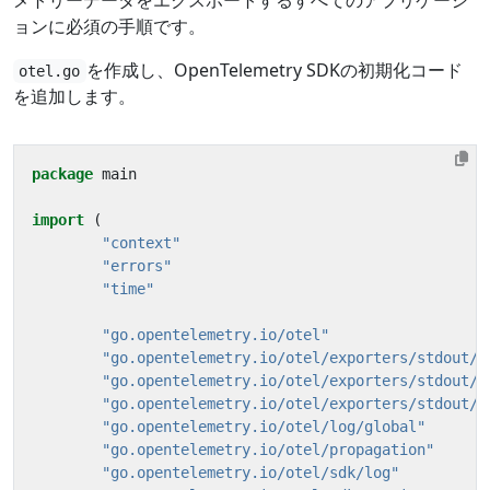
メトリーデータをエクスポートするすべてのアプリケーシ
ョンに必須の手順です。
を作成し、OpenTelemetry SDKの初期化コード
otel.go
を追加します。
package
main
import
(
"context"
"errors"
"time"
"go.opentelemetry.io/otel"
"go.opentelemetry.io/otel/exporters/stdout/s
"go.opentelemetry.io/otel/exporters/stdout/s
"go.opentelemetry.io/otel/exporters/stdout/s
"go.opentelemetry.io/otel/log/global"
"go.opentelemetry.io/otel/propagation"
"go.opentelemetry.io/otel/sdk/log"