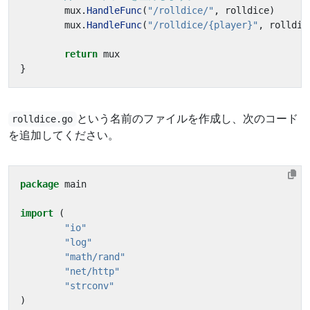
mux
.
HandleFunc
(
"/rolldice/"
,
rolldice
)
mux
.
HandleFunc
(
"/rolldice/{player}"
,
rolldic
return
mux
}
という名前のファイルを作成し、次のコード
rolldice.go
を追加してください。
package
main
import
(
"io"
"log"
"math/rand"
"net/http"
"strconv"
)