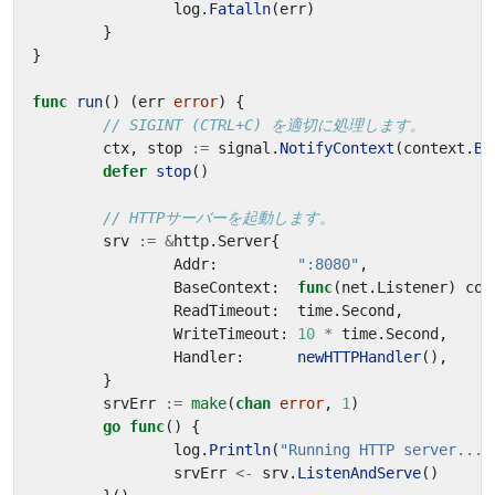
log
.
Fatalln
(
err
)
}
}
func
run
()
(
err
error
)
{
// SIGINT (CTRL+C) を適切に処理します。
ctx
,
stop
:=
signal
.
NotifyContext
(
context
.
Ba
defer
stop
()
// HTTPサーバーを起動します。
srv
:=
&
http
.
Server
{
Addr
:
":8080"
,
BaseContext
:
func
(
net
.
Listener
)
con
ReadTimeout
:
time
.
Second
,
WriteTimeout
:
10
*
time
.
Second
,
Handler
:
newHTTPHandler
(),
}
srvErr
:=
make
(
chan
error
,
1
)
go
func
()
{
log
.
Println
(
"Running HTTP server..."
srvErr
<-
srv
.
ListenAndServe
()