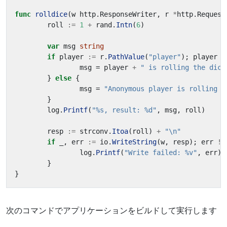
func
rolldice
(
w
http
.
ResponseWriter
,
r
*
http
.
Request
roll
:=
1
+
rand
.
Intn
(
6
)
var
msg
string
if
player
:=
r
.
PathValue
(
"player"
);
player
!
msg
=
player
+
" is rolling the dice
}
else
{
msg
=
"Anonymous player is rolling t
}
log
.
Printf
(
"%s, result: %d"
,
msg
,
roll
)
resp
:=
strconv
.
Itoa
(
roll
)
+
"\n"
if
_
,
err
:=
io
.
WriteString
(
w
,
resp
);
err
!=
log
.
Printf
(
"Write failed: %v"
,
err
)
}
}
次のコマンドでアプリケーションをビルドして実行します