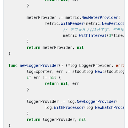
}
meterProvider
:=
metric
.
NewMeterProvider
(
metric
.
WithReader
(
metric
.
NewPeriodic
// デフォルトは1分です。デモ用
metric
.
WithInterval
(
3
*
time
.
S
)
return
meterProvider
,
nil
}
func
newLoggerProvider
()
(
*
log
.
LoggerProvider
,
error
logExporter
,
err
:=
stdoutlog
.
New
(
stdoutlog
.
if
err
!=
nil
{
return
nil
,
err
}
loggerProvider
:=
log
.
NewLoggerProvider
(
log
.
WithProcessor
(
log
.
NewBatchProces
)
return
loggerProvider
,
nil
}