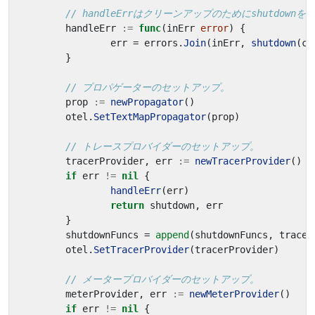
// handleErrはクリーンアップのためにshutd
handleErr
:=
func
(
inErr
error
)
{
err
=
errors
.
Join
(
inErr
,
shutdown
(
ct
}
// プロパゲーターのセットアップ。
prop
:=
newPropagator
()
otel
.
SetTextMapPropagator
(
prop
)
// トレースプロバイダーのセットアップ。
tracerProvider
,
err
:=
newTracerProvider
()
if
err
!=
nil
{
handleErr
(
err
)
return
shutdown
,
err
}
shutdownFuncs
=
append
(
shutdownFuncs
,
tracer
otel
.
SetTracerProvider
(
tracerProvider
)
// メータープロバイダーのセットアップ。
meterProvider
,
err
:=
newMeterProvider
()
if
err
!=
nil
{