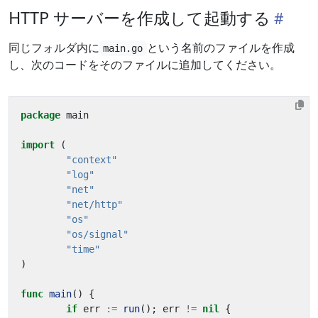
HTTP サーバーを作成して起動する
同じフォルダ内に
という名前のファイルを作成
main.go
し、次のコードをそのファイルに追加してください。
package
main
import
(
"context"
"log"
"net"
"net/http"
"os"
"os/signal"
"time"
)
func
main
()
{
if
err
:=
run
();
err
!=
nil
{