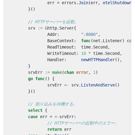
err
=
errors
.
Join
(
err
,
otelShutdown
(
}()
// HTTPサーバーを起動。
srv
:=
&
http
.
Server
{
Addr
:
":8080"
,
BaseContext
:
func
(
net
.
Listener
)
con
ReadTimeout
:
time
.
Second
,
WriteTimeout
:
10
*
time
.
Second
,
Handler
:
newHTTPHandler
(),
}
srvErr
:=
make
(
chan
error
,
1
)
go
func
()
{
srvErr
<-
srv
.
ListenAndServe
()
}()
// 割り込みを待機する。
select
{
case
err
=
<-
srvErr
:
// HTTPサーバーの起動中のエラー。
return
err