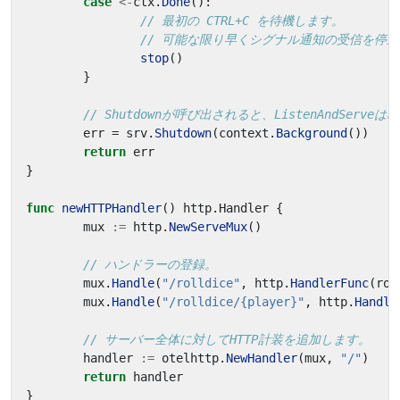
case
<-
ctx
.
Done
():
// 最初の CTRL+C を待機します。
// 可能な限り早くシグナル通知の受信を停
stop
()
}
// Shutdownが呼び出されると、ListenAndServeは
err
=
srv
.
Shutdown
(
context
.
Background
())
return
err
}
func
newHTTPHandler
()
http
.
Handler
{
mux
:=
http
.
NewServeMux
()
// ハンドラーの登録。
mux
.
Handle
(
"/rolldice"
,
http
.
HandlerFunc
(
rol
mux
.
Handle
(
"/rolldice/{player}"
,
http
.
Handle
// サーバー全体に対してHTTP計装を追加します。
handler
:=
otelhttp
.
NewHandler
(
mux
,
"/"
)
return
handler
}