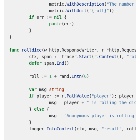
metric
.
WithDescription
(
"The number o
metric
.
WithUnit
(
"{roll}"
))
if
err
!=
nil
{
panic
(
err
)
}
}
func
rolldice
(
w
http
.
ResponseWriter
,
r
*
http
.
Request
ctx
,
span
:=
tracer
.
Start
(
r
.
Context
(),
"roll
defer
span
.
End
()
roll
:=
1
+
rand
.
Intn
(
6
)
var
msg
string
if
player
:=
r
.
PathValue
(
"player"
);
player
!
msg
=
player
+
" is rolling the dice
}
else
{
msg
=
"Anonymous player is rolling t
}
logger
.
InfoContext
(
ctx
,
msg
,
"result"
,
roll
)