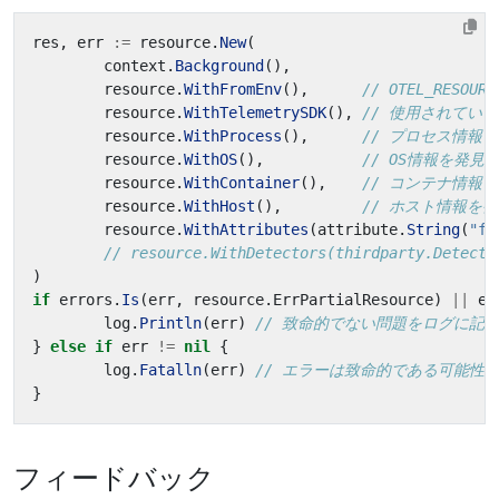
res
,
err
:=
resource
.
New
(
context
.
Background
(),
resource
.
WithFromEnv
(),
// OTEL_RESO
resource
.
WithTelemetrySDK
(),
// 使用されている
resource
.
WithProcess
(),
// プロセス情報
resource
.
WithOS
(),
// OS情報を発見
resource
.
WithContainer
(),
// コンテナ情報
resource
.
WithHost
(),
// ホスト情報を
resource
.
WithAttributes
(
attribute
.
String
(
"fo
// resource.WithDetectors(thirdparty.De
)
if
errors
.
Is
(
err
,
resource
.
ErrPartialResource
)
||
er
log
.
Println
(
err
)
// 致命的でない問題をログに記
}
else
if
err
!=
nil
{
log
.
Fatalln
(
err
)
// エラーは致命的である可能性
}
フィードバック