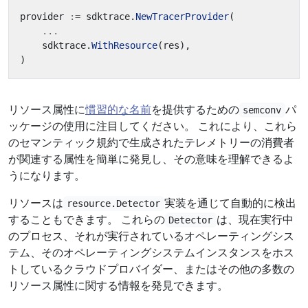
provider
:=
sdktrace
.
NewTracerProvider
(
...
sdktrace
.
WithResource
(
res
),
)
リソース属性に
慣習的な名前
を提供するための
パ
semconv
ッケージの使用に注目してください。 これにより、これら
のセマンティック規約で生成されたテレメトリーの消費者
が関連する属性を簡単に発見し、その意味を理解できるよ
うになります。
リソースは
実装を通じて自動的に検出
resource.Detector
することもできます。 これらの
は、現在実行中
Detector
のプロセス、それが実行されているオペレーティングシス
テム、そのオペレーティングシステムインスタンスをホス
トしているクラウドプロバイダー、またはその他の多数の
リソース属性に関する情報を発見できます。