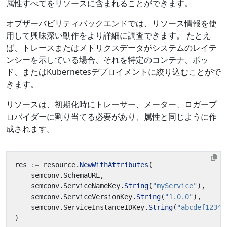
属性すべてをリソースに含まれることができます。
オブザーバビリティバックエンドでは、リソース情報を使
用して興味深い動作をより詳細に調査できます。 たとえ
ば、トレースまたはメトリクスデータがシステムのレイテ
ンシーを示している場合、それを特定のコンテナ、ポッ
ド、またはKubernetesデプロイメントに絞り込むことがで
きます。
リソースは、初期化時にトレーサー、メーター、ロガープ
ロバイダーに割り当てる必要があり、属性と同じように作
成されます。
res
:=
resource
.
NewWithAttributes
(
semconv
.
SchemaURL
,
semconv
.
ServiceNameKey
.
String
(
"myService"
),
semconv
.
ServiceVersionKey
.
String
(
"1.0.0"
),
semconv
.
ServiceInstanceIDKey
.
String
(
"abcdef12345
)