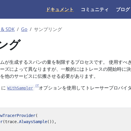
ドキュメント
コミュニティ
ブログ
 & SDK
Go
サンプリング
ング
ムが生成するスパンの量を制限するプロセスです。 使用すべ
ーズによって異なりますが、一般的にはトレースの開始時に決
を他のサービスに伝搬させる必要があります。
うに
オプションを使用してトレーサープロバイ
WithSampler
ewTracerProvider
(
er
(
trace
.
AlwaysSample
()),