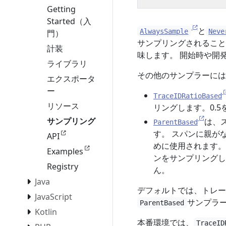
Getting
Started（入
と
AlwaysSample
Neve
門）
サンプリングされること
計装
味します。 開始時や開
ライブラリ
その他のサンプラーには
エクスポータ
ー
TraceIDRatioBased
リソース
リングします。0.
サンプリング
は、
ParentBased
す。 スパンに親が
API
めに使用されます。
Examples
ンをサンプリングし
Registry
ん。
Java
デフォルトでは、トレー
JavaScript
サンプラ
ParentBased
Kotlin
本番環境では、
TraceID