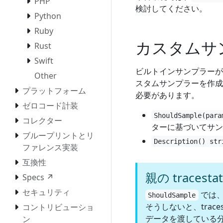
PHP
検討してください。
Python
Ruby
カスタムサ
Rust
Swift
ビルトインサンプラーが
Other
スタムサンプラーを作成
プラットフォーム
必要があります。
ゼロコード計装
ShouldSample(para
コレクター
ターに基づいてサン
ブループリントとリ
Description() str
ファレンス実装
互換性
親の traces
Specs ↗
セキュリティ
では、親
ShouldSample
そうしないと、trac
コントリビューショ
データを渡している
ン