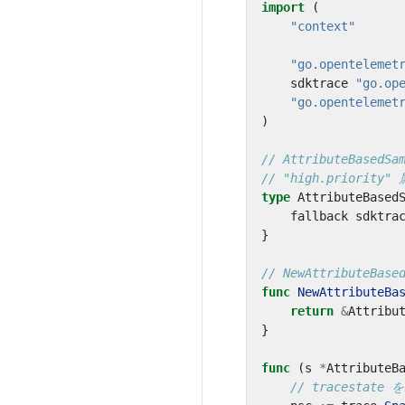
import
(
"context"
"go.opentelemet
sdktrace
"go.op
"go.opentelemet
)
// AttributeBa
// "high.prior
type
AttributeBased
fallback
sdktra
}
// NewAttributeBa
func
NewAttributeBa
return
&
Attribu
}
func
(
s
*
AttributeB
// tracest