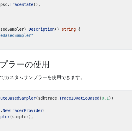
psc
.
TraceState
(),
asedSampler
)
Description
()
string
{
teBasedSampler"
プラーの使用
でカスタムサンプラーを使用できます。
buteBasedSampler
(
sdktrace
.
TraceIDRatioBased
(
0.1
))
e
.
NewTracerProvider
(
mpler
(
sampler
),