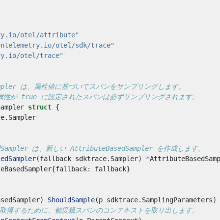
ry.io/otel/attribute"
entelemetry.io/otel/sdk/trace"
ry.io/otel/trace"
sedSampler は、属性値に基づいてスパンをサンプリングします。
ity" 属性が true に設定されたスパンは必ずサンプリングされます。
Sampler
struct
{
ce
.
Sampler
sedSampler は、新しい AttributeBasedSampler を作成します。
sedSampler
(
fallback
sdktrace
.
Sampler
)
*
AttributeBasedSam
teBasedSampler
{
fallback
:
fallback
}
asedSampler
)
ShouldSample
(
p
sdktrace
.
SamplingParameters
)
ate を取得するために、都度親スパンのコンテキストを取り出します。