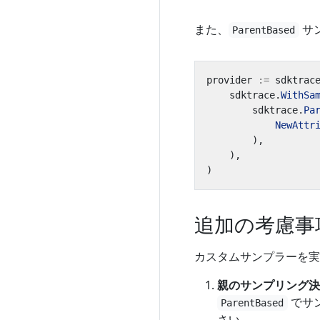
また、
サ
ParentBased
provider
:=
sdktrac
sdktrace
.
WithSa
sdktrace
.
Pa
NewAttr
),
),
)
追加の考慮事
カスタムサンプラーを実
親のサンプリング決
でサ
ParentBased
さい。