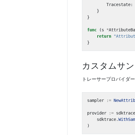
Tracestate
:
}
}
func
(
s
*
AttributeB
return
"Attribu
}
カスタムサン
トレーサープロバイダー
sampler
:=
NewAttri
provider
:=
sdktrac
sdktrace
.
WithSa
)