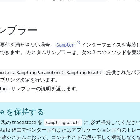
ンプラー
要件を満たさない場合、
インターフェイスを実装
Sampler
できます。 カスタムサンプラーは、次の 2 つのメソッドを実
: 提供されたパ
meters SamplingParameters) SamplingResult
プリング決定を行います。
: サンプラーの説明を返します。
ing
tate を保持する
の tracestate を
に
必ず
保持してくださ
SamplingResult
estate 経由でベンダー固有またはアプリケーション固有のトレ
分散システムにおいて、コンテキスト伝搬が正しく機能しなく