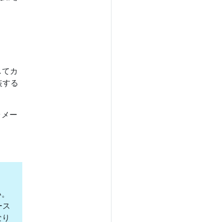
してカ
装する
ラメー
い。
ース
なり