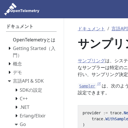
ドキュメント
ドキュメント
言語API
サンプリ
OpenTelemetryとは
Getting Started（入
門）
サンプリング
は、システ
概念
なサンプラーは特定のニ
デモ
行い、サンプリング決定
言語API & SDK
は、次のよ
Sampler
SDKの設定
設定できます。
C++
.NET
provider
:=
trace
.
N
Erlang/Elixir
trace
.
WithSampl
Go
)