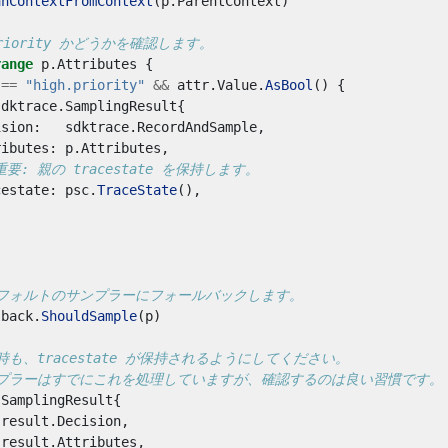
anContextFromContext
(
p
.
ParentContext
)
 priority かどうかを確認します。
range
p
.
Attributes
{
==
"high.priority"
&&
attr
.
Value
.
AsBool
()
{
sdktrace
.
SamplingResult
{
ision
:
sdktrace
.
RecordAndSample
,
ributes
:
p
.
Attributes
,
 重要: 親の tracestate を保持します。
cestate
:
psc
.
TraceState
(),
デフォルトのサンプラーにフォールバックします。
lback
.
ShouldSample
(
p
)
時も、tracestate が保持されるようにしてください。
ンプラーはすでにこれを処理していますが、確認するのは良い習慣です。
.
SamplingResult
{
result
.
Decision
,
result
.
Attributes
,