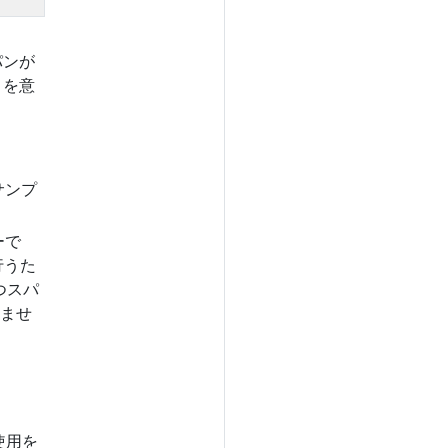
パンが
とを意
サンプ
。
ーで
行うた
つスパ
ませ
使用を