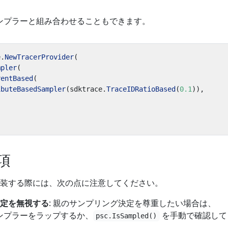
ンプラーと組み合わせることもできます。
e
.
NewTracerProvider
(
mpler
(
rentBased
(
ibuteBasedSampler
(
sdktrace
.
TraceIDRatioBased
(
0.1
)),
項
装する際には、次の点に注意してください。
定を無視する
: 親のサンプリング決定を尊重したい場合は、
ンプラーをラップするか、
を手動で確認して
psc.IsSampled()