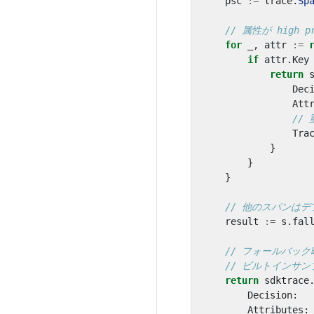
psc
:=
trace
.
Sp
// 属性が high
for
_
,
attr
:=
if
attr
.
Key
return
Dec
Att
//
Tra
}
}
}
// 他のスパンは
result
:=
s
.
fal
// フォールバック
// ビルトインサ
return
sdktrace
Decision
:
Attributes
: