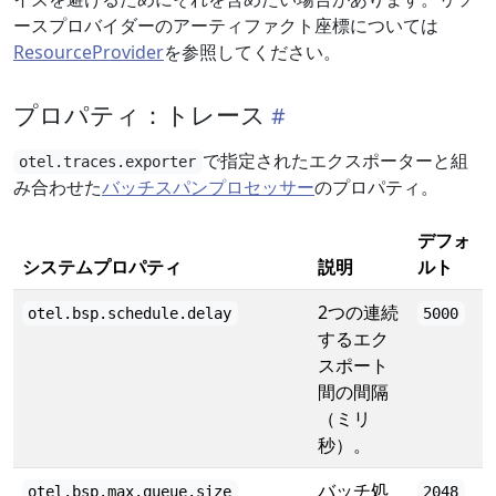
ースプロバイダーのアーティファクト座標については
ResourceProvider
を参照してください。
プロパティ：トレース
で指定されたエクスポーターと組
otel.traces.exporter
み合わせた
バッチスパンプロセッサー
のプロパティ。
デフォ
システムプロパティ
説明
ルト
2つの連続
otel.bsp.schedule.delay
5000
するエク
スポート
間の間隔
（ミリ
秒）。
バッチ処
otel.bsp.max.queue.size
2048