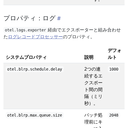
プロパティ：ログ
経由でエクスポーターと組み合わせ
otel.logs.exporter
た
ログレコードプロセッサー
のプロパティ。
デフォ
システムプロパティ
説明
ルト
2つの連
otel.blrp.schedule.delay
1000
続するエ
クスポー
ト間の間
隔（ミリ
秒）。
バッチ処
otel.blrp.max.queue.size
2048
理前にキ