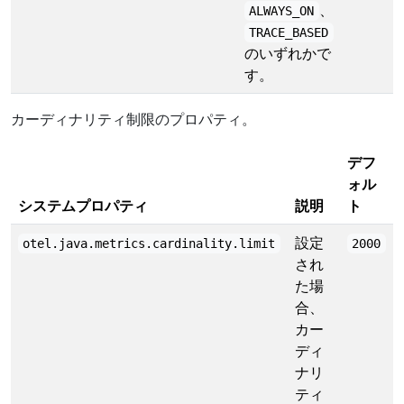
、
ALWAYS_ON
TRACE_BASED
のいずれかで
す。
カーディナリティ制限のプロパティ。
デフ
ォル
システムプロパティ
説明
ト
設定
otel.java.metrics.cardinality.limit
2000
され
た場
合、
カー
ディ
ナリ
ティ