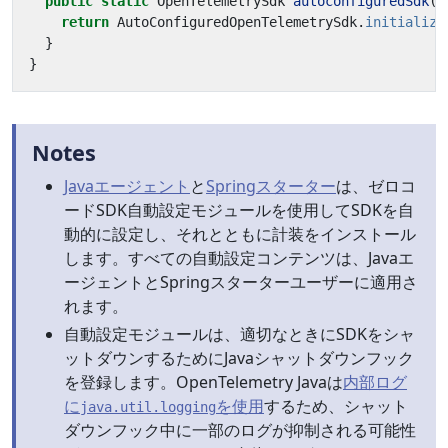
public
static
OpenTelemetrySdk
autoconfiguredSdk
()
return
AutoConfiguredOpenTelemetrySdk
.
initialize
}
}
Notes
Javaエージェント
と
Springスターター
は、ゼロコ
ードSDK自動設定モジュールを使用してSDKを自
動的に設定し、それとともに計装をインストール
します。すべての自動設定コンテンツは、Javaエ
ージェントとSpringスターターユーザーに適用さ
れます。
自動設定モジュールは、適切なときにSDKをシャ
ットダウンするためにJavaシャットダウンフック
を登録します。OpenTelemetry Javaは
内部ログ
に
を使用
するため、シャット
java.util.logging
ダウンフック中に一部のログが抑制される可能性