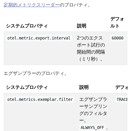
定期的メトリクスリーダー
のプロパティ。
デフォ
システムプロパティ
説明
ルト
2つのエクス
otel.metric.export.interval
60000
ポート試行の
開始間の間隔
（ミリ秒）。
エグザンプラーのプロパティ。
システムプロパティ
説明
デフォ
エグザンプラ
otel.metrics.exemplar.filter
TRACE_
ーサンプリン
グのフィルタ
ー。
、
ALWAYS_OFF