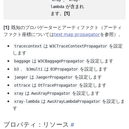
が含まれ
lambda
ます。
[1]
[1]
: 既知のプロパゲーターとアーティファクト（アーティ
ファクト座標については
text map propagator
を参照）。
は
を設定
tracecontext
W3CTraceContextPropagator
します
は
を設定します
baggage
W3CBaggagePropagator
、
は
を設定します
b3
b3multi
B3Propagator
は
を設定します
jaeger
JaegerPropagator
は
を設定します
ottrace
OtTracePropagator
は
を設定します
xray
AwsXrayPropagator
は
を設定しま
xray-lambda
AwsXrayLambdaPropagator
す
プロパティ：リソース