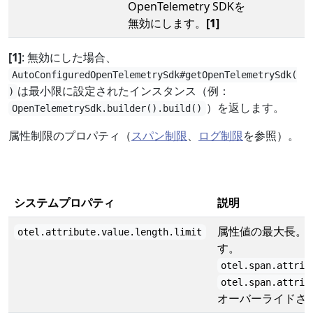
OpenTelemetry SDKを
無効にします。
[1]
[1]
: 無効にした場合、
AutoConfiguredOpenTelemetrySdk#getOpenTelemetrySdk(
は最小限に設定されたインスタンス（例：
)
）を返します。
OpenTelemetrySdk.builder().build()
属性制限のプロパティ（
スパン制限
、
ログ制限
を参照）。
システムプロパティ
説明
属性値の最大長。
otel.attribute.value.length.limit
す。
otel.span.attrib
otel.span.attrib
オーバーライドさ