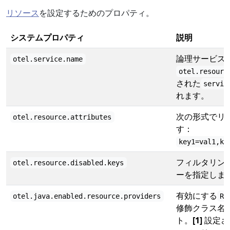
リソース
を設定するためのプロパティ。
システムプロパティ
説明
論理サービス
otel.service.name
otel.resourc
された
servic
れます。
次の形式でリ
otel.resource.attributes
す：
key1=val1,ke
フィルタリン
otel.resource.disabled.keys
ーを指定しま
有効にする
otel.java.enabled.resource.providers
Re
修飾クラス名
ト。
[1]
設定さ