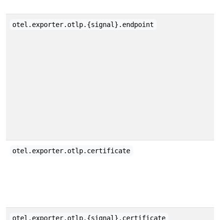
otel.exporter.otlp.{signal}.endpoint
otel.exporter.otlp.certificate
otel.exporter.otlp.{signal}.certificate