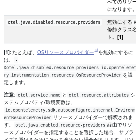
べてのリソー
になります。
無効にする
otel.java.disabled.resource.providers
Re
修飾クラス名
ト。
[1]
[1]
: たとえば、
OSリソースプロバイダー
を無効にするに
は、
-
Dotel.java.disabled.resource.providers=io.opentelemet
を設
ry.instrumentation.resources.OsResourceProvider
定します。
注意
:
と
シ
otel.service.name
otel.resource.attributes
ステムプロパティ/環境変数は、
io.opentelemetry.sdk.autoconfigure.internal.Environm
リソースプロバイダーで解釈されま
entResourceProvider
す。
経由でリソ
otel.java.enabled.resource-providers
ースプロバイダーを指定することを選択した場合、サプラ
イズを避けるためにそれを含めたい場合があります。リソ