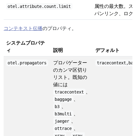
属性の最大数。ス
otel.attribute.count.limit
パンリンク、ログ
コンテキスト伝播
のプロパティ。
システムプロパテ
ィ
説明
デフォルト
プロパゲーター
otel.propagators
tracecontext,bag
のカンマ区切り
リスト。既知の
値には
、
tracecontext
、
baggage
、
b3
、
b3multi
、
jaeger
、
ottrace
、
xray
xray-