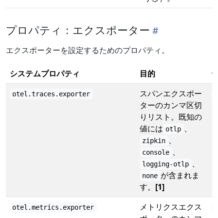
プロパティ：エクスポーター
エクスポーターを設定するためのプロパティ。
システムプロパティ
目的
スパンエクスポー
otel.traces.exporter
o
ターのカンマ区切
りリスト。既知の
値には
、
otlp
、
zipkin
、
console
、
logging-otlp
が含まれま
none
す。
[1]
メトリクスエクス
otel.metrics.exporter
o