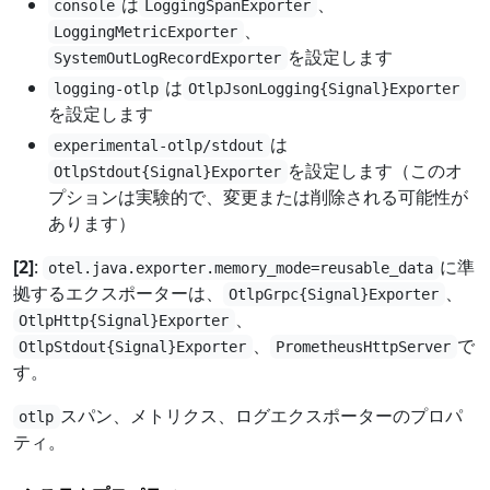
は
、
console
LoggingSpanExporter
、
LoggingMetricExporter
を設定します
SystemOutLogRecordExporter
は
logging-otlp
OtlpJsonLogging{Signal}Exporter
を設定します
は
experimental-otlp/stdout
を設定します（このオ
OtlpStdout{Signal}Exporter
プションは実験的で、変更または削除される可能性が
あります）
[2]
:
に準
otel.java.exporter.memory_mode=reusable_data
拠するエクスポーターは、
、
OtlpGrpc{Signal}Exporter
、
OtlpHttp{Signal}Exporter
、
で
OtlpStdout{Signal}Exporter
PrometheusHttpServer
す。
スパン、メトリクス、ログエクスポーターのプロパ
otlp
ティ。