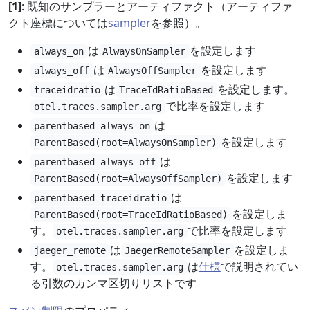
[1]
: 既知のサンプラーとアーティファクト（アーティファ
クト座標については
sampler
を参照）。
は
を設定します
always_on
AlwaysOnSampler
は
を設定します
always_off
AlwaysOffSampler
は
を設定します。
traceidratio
TraceIdRatioBased
で比率を設定します
otel.traces.sampler.arg
は
parentbased_always_on
を設定します
ParentBased(root=AlwaysOnSampler)
は
parentbased_always_off
を設定します
ParentBased(root=AlwaysOffSampler)
は
parentbased_traceidratio
を設定しま
ParentBased(root=TraceIdRatioBased)
す。
で比率を設定します
otel.traces.sampler.arg
は
を設定しま
jaeger_remote
JaegerRemoteSampler
す。
は
仕様
で説明されてい
otel.traces.sampler.arg
る引数のカンマ区切りリストです