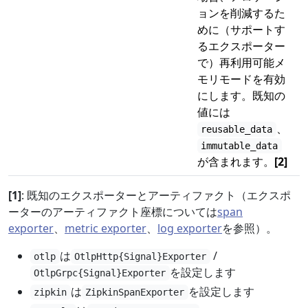
ョンを削減するた
めに（サポートす
るエクスポーター
で）再利用可能メ
モリモードを有効
にします。既知の
値には
、
reusable_data
immutable_data
が含まれます。
[2]
[1]
: 既知のエクスポーターとアーティファクト（エクスポ
ーターのアーティファクト座標については
span
exporter
、
metric exporter
、
log exporter
を参照）。
は
/
otlp
OtlpHttp{Signal}Exporter
を設定します
OtlpGrpc{Signal}Exporter
は
を設定します
zipkin
ZipkinSpanExporter