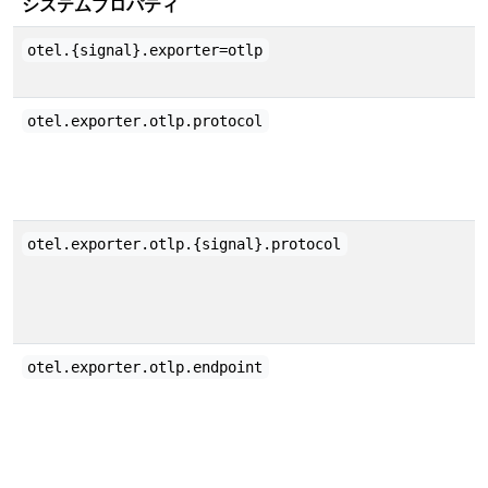
システムプロパティ
otel.{signal}.exporter=otlp
otel.exporter.otlp.protocol
otel.exporter.otlp.{signal}.protocol
otel.exporter.otlp.endpoint