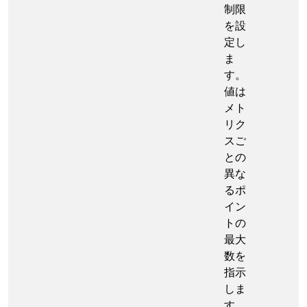
制限
を設
定し
ま
す。
値は
メト
リク
スご
との
異な
るポ
イン
トの
最大
数を
指示
しま
す。