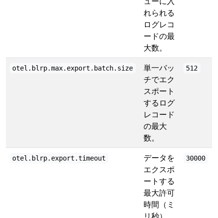
ューに入
れられる
ログレコ
ードの最
大数。
単一バッ
otel.blrp.max.export.batch.size
512
チでエク
スポート
するログ
レコード
の最大
数。
データを
otel.blrp.export.timeout
30000
エクスポ
ートする
最大許可
時間（ミ
リ秒）。