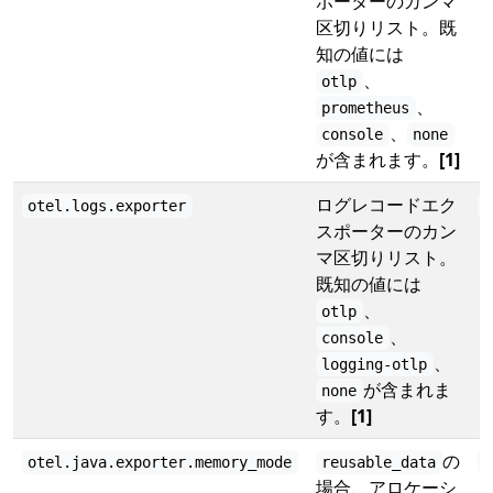
ポーターのカンマ
区切りリスト。既
知の値には
、
otlp
、
prometheus
、
console
none
が含まれます。
[1]
ログレコードエク
otel.logs.exporter
o
スポーターのカン
マ区切りリスト。
既知の値には
、
otlp
、
console
、
logging-otlp
が含まれま
none
す。
[1]
の
otel.java.exporter.memory_mode
reusable_data
r
場合、アロケーシ