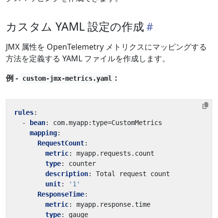
カスタム YAML 設定の作成
JMX 属性を OpenTelemetry メトリクスにマッピングする
方法を定義する YAML ファイルを作成します。
例 -
:
custom-jmx-metrics.yaml
rules
:
- 
bean
:
com.myapp:type=CustomMetrics
mapping
:
RequestCount
:
metric
:
myapp.requests.count
type
:
counter
description
:
Total request count
unit
:
'1'
ResponseTime
:
metric
:
myapp.response.time
type
:
gauge