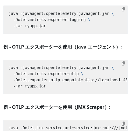
java -javaagent:opentelemetry-javaagent.jar 
  -Dotel.metrics.exporter
=
logging 
例 - OTLP エクスポーターを使用（Java エージェント）:
java -javaagent:opentelemetry-javaagent.jar 
  -Dotel.metrics.exporter
=
otlp 
  -Dotel.exporter.otlp.endpoint
=
http://localhost:431
例 - OTLP エクスポーターを使用（JMX Scraper）:
java -Dotel.jmx.service.url
=
service:jmx:rmi:///jndi/