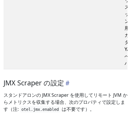
リ
ス
ッ
ン
用
カ
タ
YA
へ
パ
JMX Scraper の設定
スタンドアロンの JMX Scraper を使用してリモート JVM か
らメトリクスを収集する場合、次のプロパティで設定しま
す（注:
は不要です）。
otel.jmx.enabled