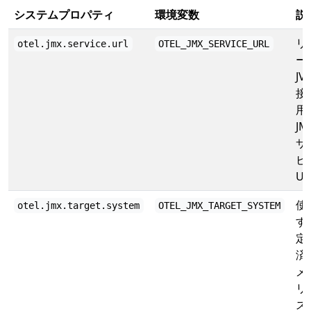
システムプロパティ
環境変数
説
リ
otel.jmx.service.url
OTEL_JMX_SERVICE_URL
ー
JV
接
用
JM
サ
ビ
UR
使
otel.jmx.target.system
OTEL_JMX_TARGET_SYSTEM
す
定
済
メ
リ
ス