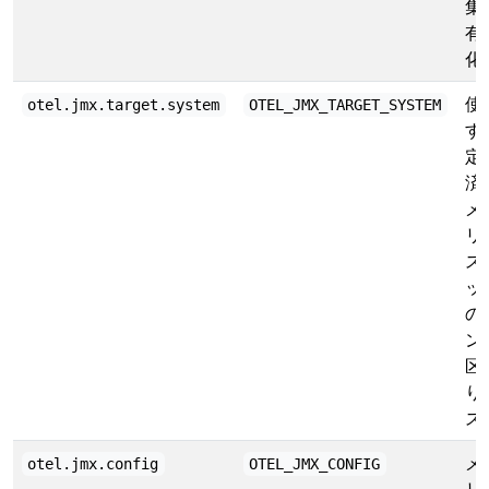
集
有
化
使
otel.jmx.target.system
OTEL_JMX_TARGET_SYSTEM
す
定
済
メ
リ
ス
ッ
の
ン
区
り
ス
メ
otel.jmx.config
OTEL_JMX_CONFIG