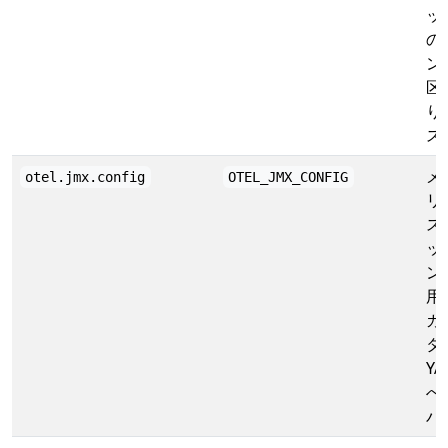
ッ
の
ン
区
り
ス
メ
otel.jmx.config
OTEL_JMX_CONFIG
リ
ス
ッ
ン
用
カ
タ
YA
へ
パ