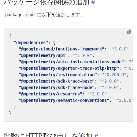
パッケージ依存関係の追加
に以下を追加します。
package.json
{
"dependencies"
:
{
"@google-cloud/functions-framework"
:
"^3.0.0"
,
"@opentelemetry/api"
:
"^1.9.0"
,
"@opentelemetry/auto-instrumentations-node"
:
"^0
"@opentelemetry/exporter-trace-otlp-http"
:
"^0.2
"@opentelemetry/instrumentation"
:
"^0.200.0"
,
"@opentelemetry/sdk-trace-base"
:
"^2.0.0"
,
"@opentelemetry/sdk-trace-node"
:
"^2.0.0"
,
"@opentelemetry/resources"
:
"^2.0.0"
,
"@opentelemetry/semantic-conventions"
:
"^2.0.0"
}
}
関数にHTTP呼び出しを追加