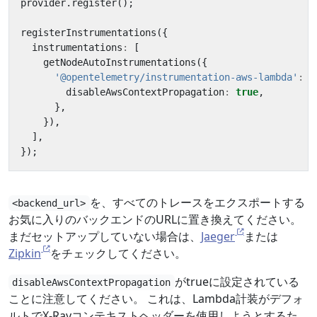
provider
.
register
();
registerInstrumentations
({
instrumentations
:
[
getNodeAutoInstrumentations
({
'@opentelemetry/instrumentation-aws-lambda'
:
{
disableAwsContextPropagation
:
true
,
},
}),
],
});
を、すべてのトレースをエクスポートする
<backend_url>
お気に入りのバックエンドのURLに置き換えてください。
まだセットアップしていない場合は、
Jaeger
または
Zipkin
をチェックしてください。
がtrueに設定されている
disableAwsContextPropagation
ことに注意してください。 これは、Lambda計装がデフォ
ルトでX-Rayコンテキストヘッダーを使用しようとするた