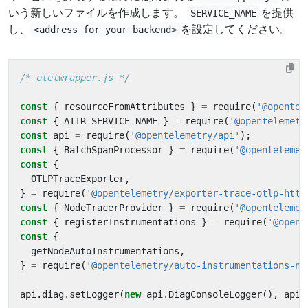
いう新しいファイルを作成します。
を提供
SERVICE_NAME
し、
を設定してください。
<address for your backend>
/* otelwrapper.js */
const
{
resourceFromAttributes
}
=
require
(
'@opentel
const
{
ATTR_SERVICE_NAME
}
=
require
(
'@opentelemetr
const
api
=
require
(
'@opentelemetry/api'
);
const
{
BatchSpanProcessor
}
=
require
(
'@opentelemet
const
{
OTLPTraceExporter
,
}
=
require
(
'@opentelemetry/exporter-trace-otlp-http
const
{
NodeTracerProvider
}
=
require
(
'@opentelemet
const
{
registerInstrumentations
}
=
require
(
'@opent
const
{
getNodeAutoInstrumentations
,
}
=
require
(
'@opentelemetry/auto-instrumentations-no
api
.
diag
.
setLogger
(
new
api
.
DiagConsoleLogger
(),
api
.