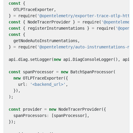
const
{
OTLPTraceExporter
,
}
=
require
(
'@opentelemetry/exporter-trace-otlp-http
const
{
NodeTracerProvider
}
=
require
(
'@opentelemet
const
{
registerInstrumentations
}
=
require
(
'@opent
const
{
getNodeAutoInstrumentations
,
}
=
require
(
'@opentelemetry/auto-instrumentations-no
api
.
diag
.
setLogger
(
new
api
.
DiagConsoleLogger
(),
api
.
const
spanProcessor
=
new
BatchSpanProcessor
(
new
OTLPTraceExporter
({
url
:
'<backend_url>'
,
}),
);
const
provider
=
new
NodeTracerProvider
({
spanProcessors
:
[
spanProcessor
],
});