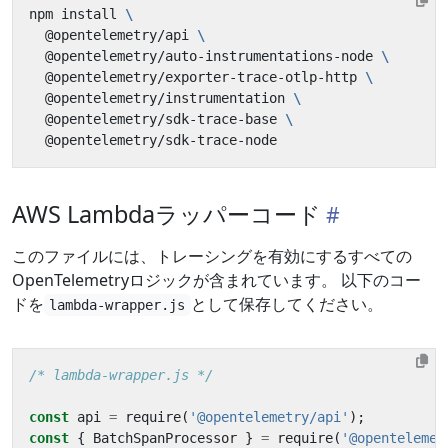
npm install 
  @opentelemetry/api 
  @opentelemetry/auto-instrumentations-node 
  @opentelemetry/exporter-trace-otlp-http 
  @opentelemetry/instrumentation 
  @opentelemetry/sdk-trace-base 
AWS Lambdaラッパーコード
このファイルには、トレーシングを有効にするすべての
OpenTelemetryロジックが含まれています。 以下のコー
ドを
として保存してください。
lambda-wrapper.js
/* lambda-wrapper.js */
const
api
=
require
(
'@opentelemetry/api'
);
const
{
BatchSpanProcessor
}
=
require
(
'@opentelemet