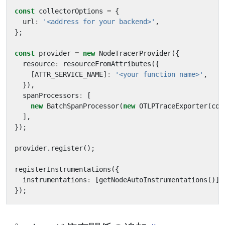
const
collectorOptions
=
{
url
:
'<address for your backend>'
,
};
const
provider
=
new
NodeTracerProvider
({
resource
:
resourceFromAttributes
({
[
ATTR_SERVICE_NAME
]
:
'<your function name>'
,
}),
spanProcessors
:
[
new
BatchSpanProcessor
(
new
OTLPTraceExporter
(
col
],
});
provider
.
register
();
registerInstrumentations
({
instrumentations
:
[
getNodeAutoInstrumentations
()],
});