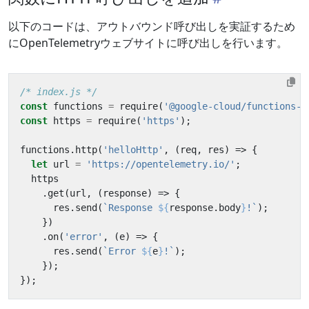
以下のコードは、アウトバウンド呼び出しを実証するため
にOpenTelemetryウェブサイトに呼び出しを行います。
/* index.js */
const
functions
=
require
(
'@google-cloud/functions-f
const
https
=
require
(
'https'
);
functions
.
http
(
'helloHttp'
,
(
req
,
res
)
=>
{
let
url
=
'https://opentelemetry.io/'
;
https
.
get
(
url
,
(
response
)
=>
{
res
.
send
(
`Response 
${
response
.
body
}
!`
);
})
.
on
(
'error'
,
(
e
)
=>
{
res
.
send
(
`Error 
${
e
}
!`
);
});
});