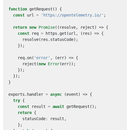
function
getRequest
()
{
const
url
=
'https://opentelemetry.io/'
;
return
new
Promise
((
resolve
,
reject
)
=>
{
const
req
=
https
.
get
(
url
,
(
res
)
=>
{
resolve
(
res
.
statusCode
);
});
req
.
on
(
'error'
,
(
err
)
=>
{
reject
(
new
Error
(
err
));
});
});
}
exports
.
handler
=
async
(
event
)
=>
{
try
{
const
result
=
await
getRequest
();
return
{
statusCode
:
result
,
};