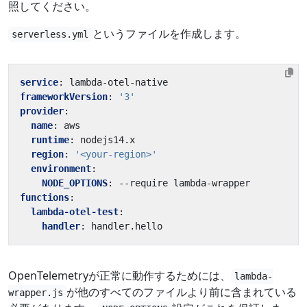
照してください。
というファイルを作成します。
serverless.yml
service
:
lambda-otel-native
frameworkVersion
:
'3'
provider
:
name
:
aws
runtime
:
nodejs14.x
region
:
'<your-region>'
environment
:
NODE_OPTIONS
:
--
require lambda-wrapper
functions
:
lambda-otel-test
:
handler
:
handler.hello
OpenTelemetryが正常に動作するためには、
lambda-
が他のすべてのファイルより前に含まれている
wrapper.js